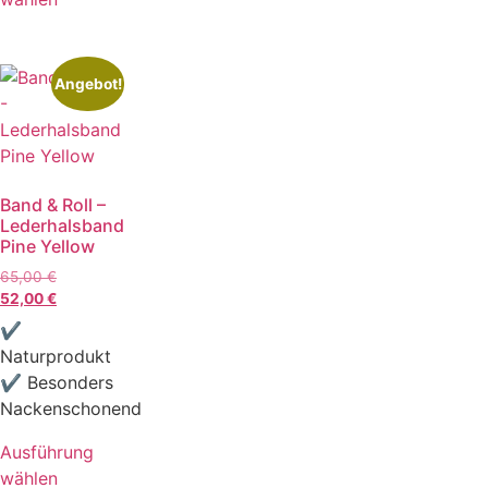
Angebot!
Band & Roll –
Lederhalsband
Pine Yellow
65,00
€
52,00
€
✔
Naturprodukt
✔ Besonders
Nackenschonend
Ausführung
wählen