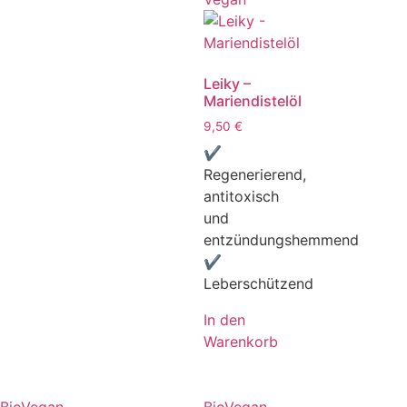
Leiky –
Mariendistelöl
9,50
€
✔
Regenerierend,
antitoxisch
und
entzündungshemmend
✔
Leberschützend
In den
Warenkorb
Bio
Vegan
Bio
Vegan