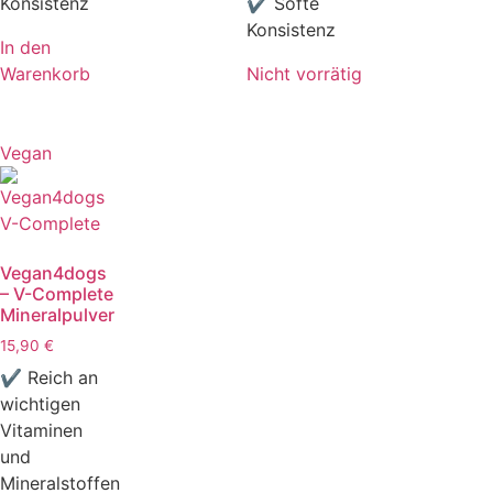
Konsistenz
✔ Softe
Konsistenz
In den
Warenkorb
Nicht vorrätig
Vegan
Vegan4dogs
– V-Complete
Mineralpulver
15,90
€
✔ Reich an
wichtigen
Vitaminen
und
Mineralstoffen