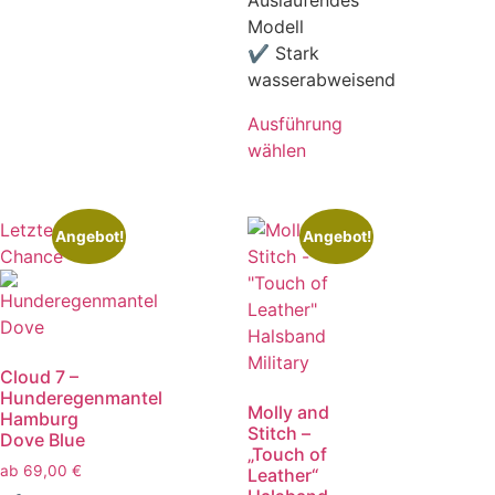
Auslaufendes
Modell
✔ Stark
wasserabweisend
Ausführung
wählen
Letzte
Angebot!
Angebot!
Chance
Cloud 7 –
Hunderegenmantel
Molly and
Hamburg
Stitch –
Dove Blue
„Touch of
ab
69,00
€
Leather“