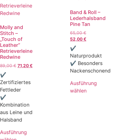
Band & Roll –
Lederhalsband
Pine Tan
Molly and
Stitch –
65,00
€
„Touch of
52,00
€
Leather“
✔
Retrieverleine
Naturprodukt
Redwine
✔ Besonders
89,00
€
71,20
€
Nackenschonend
✔
Zertifiziertes
Ausführung
Fettleder
wählen
✔
Kombination
aus Leine und
Halsband
Ausführung
wählen