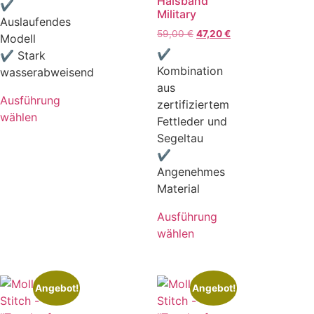
Halsband
✔
Military
Auslaufendes
59,00
€
47,20
€
Modell
✔
✔ Stark
Kombination
wasserabweisend
aus
Ausführung
zertifiziertem
wählen
Fettleder und
Segeltau
✔
Angenehmes
Material
Ausführung
wählen
Angebot!
Angebot!