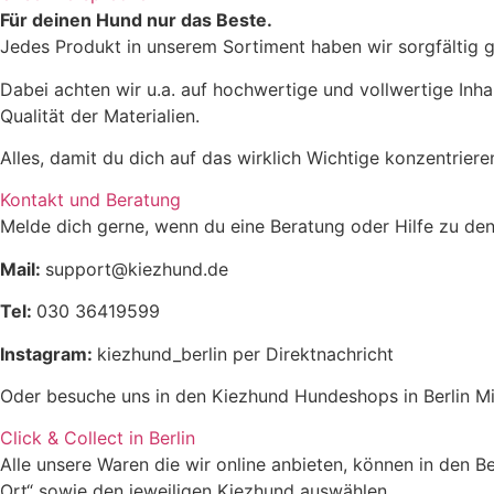
Für deinen Hund nur das Beste.
Jedes Produkt in unserem Sortiment haben wir sorgfältig g
Dabei achten wir u.a. auf hochwertige und vollwertige Inha
Qualität der Materialien.
Alles, damit du dich auf das wirklich Wichtige konzentrier
Rohprotein
9,6%
Kontakt und Beratung
Melde dich gerne, wenn du eine Beratung oder Hilfe zu den
Rohfett
9,0%
Mail:
support@kiezhund.de
Rohasche
5,8%
Tel:
030 36419599
Instagram:
kiezhund_berlin per Direktnachricht
Rohfaser
25,6%
Oder besuche uns in den Kiezhund Hundeshops in Berlin Mi
Click & Collect in Berlin
Alle unsere Waren die wir online anbieten, können in den 
Ort“ sowie den jeweiligen Kiezhund auswählen.