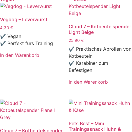
mehrere
Varianten
Vegdog – Leverwurst
auf.
Cloud 7 – Kotbeutelspender
Die
4,30
€
Light Beige
Optionen
✔ Vegan
25,90
€
können
✔ Perfekt fürs Training
auf
✔ Praktisches Abrollen von
In den Warenkorb
der
Kotbeuteln
Produktseite
✔ Karabiner zum
gewählt
Befestigen
werden
In den Warenkorb
Pets Best – Mini
Trainingssnack Huhn &
Cloud 7 – Kotbeutelspender