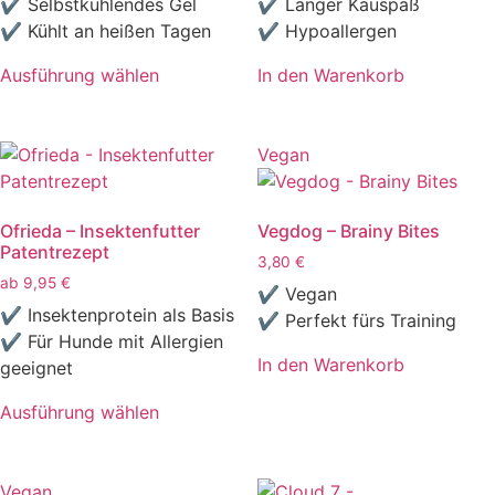
✔ Selbstkühlendes Gel
✔ Langer Kauspaß
gewählt
gewählt
✔ Kühlt an heißen Tagen
✔ Hypoallergen
werden
werden
Ausführung wählen
In den Warenkorb
Dieses
Produkt
weist
Vegan
mehrere
Varianten
Ofrieda – Insektenfutter
Vegdog – Brainy Bites
auf.
Patentrezept
Die
3,80
€
ab
9,95
€
Optionen
✔ Vegan
können
✔ Insektenprotein als Basis
✔ Perfekt fürs Training
auf
✔ Für Hunde mit Allergien
In den Warenkorb
der
geeignet
Produktseite
Ausführung wählen
gewählt
Dieses
werden
Produkt
weist
Vegan