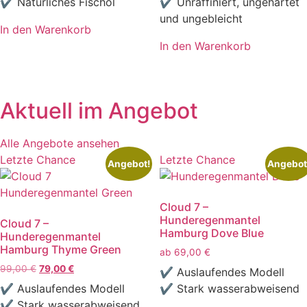
✔ Natürliches Fischöl
✔ Unraffiniert, ungehärtet
und ungebleicht
In den Warenkorb
In den Warenkorb
Aktuell im Angebot
Alle Angebote ansehen
Letzte Chance
Letzte Chance
Angebot!
Angebot
Cloud 7 –
Hunderegenmantel
Cloud 7 –
Hamburg Dove Blue
Hunderegenmantel
Hamburg Thyme Green
ab
69,00
€
Ursprünglicher
Aktueller
99,00
€
79,00
€
✔ Auslaufendes Modell
Preis
Preis
✔ Auslaufendes Modell
✔ Stark wasserabweisend
war:
ist:
✔ Stark wasserabweisend