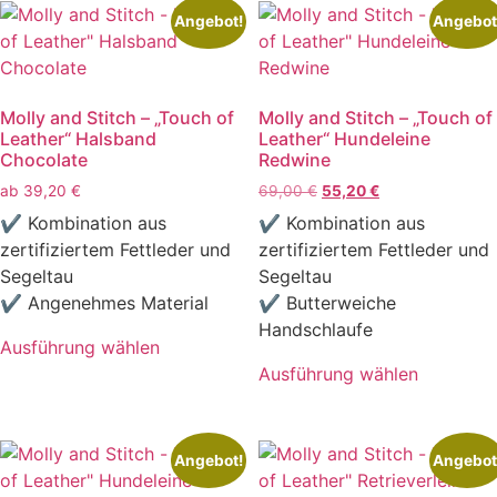
weist
weist
Angebot!
Angebot
mehrere
mehrere
Varianten
Varianten
auf.
auf.
Molly and Stitch – „Touch of
Molly and Stitch – „Touch of
Die
Die
Leather“ Halsband
Leather“ Hundeleine
Optionen
Optionen
Chocolate
Redwine
können
können
Ursprünglicher
Aktueller
ab
39,20
€
69,00
€
55,20
€
auf
auf
Preis
Preis
✔ Kombination aus
✔ Kombination aus
der
der
war:
ist:
zertifiziertem Fettleder und
zertifiziertem Fettleder und
Produktseite
Produktseite
69,00 €
55,20 €.
Segeltau
Segeltau
gewählt
gewählt
✔ Angenehmes Material
✔ Butterweiche
werden
werden
Handschlaufe
Ausführung wählen
Dieses
Ausführung wählen
Produkt
Dieses
weist
Produkt
mehrere
weist
Angebot!
Angebot
Varianten
mehrere