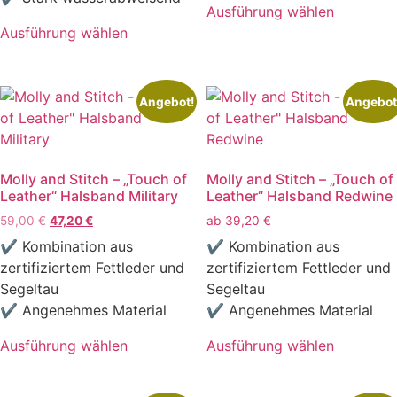
99,00 €
79,00 €.
Ausführung wählen
Dieses
Ausführung wählen
Dieses
Produkt
Produkt
weist
weist
mehrere
Angebot!
Angebot
mehrere
Varianten
Varianten
auf.
auf.
Die
Molly and Stitch – „Touch of
Molly and Stitch – „Touch of
Die
Optionen
Leather“ Halsband Military
Leather“ Halsband Redwine
Optionen
können
Ursprünglicher
Aktueller
59,00
€
47,20
€
ab
39,20
€
können
auf
Preis
Preis
auf
der
✔ Kombination aus
✔ Kombination aus
war:
ist:
der
Produktseite
zertifiziertem Fettleder und
zertifiziertem Fettleder und
59,00 €
47,20 €.
Produktseite
gewählt
Segeltau
Segeltau
gewählt
werden
✔ Angenehmes Material
✔ Angenehmes Material
werden
Ausführung wählen
Ausführung wählen
Dieses
Dieses
Produkt
Produkt