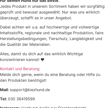
Für deinen Hund nur das Beste.
bis 10kg
0,5TL
Jedes Produkt in unserem Sortiment haben wir sorgfältig
geprüft und bewusst ausgewählt. Nur was uns wirklich
10 – 25kg
1TL
überzeugt, schafft es in unser Angebot.
25 – 45kg
2TL
Dabei achten wir u.a. auf hochwertige und vollwertige
Inhaltsstoffe, regionale und nachhaltige Produktion, faire
Herstellungsbedingungen, Tierschutz, Langlebigkeit und
die Qualität der Materialien.
Alles, damit du dich auf das wirklich Wichtige
konzentrieren kannst! ♥
Kontakt und Beratung
Melde dich gerne, wenn du eine Beratung oder Hilfe zu
den Produkten benötigst!
Mail:
support@kiezhund.de
Tel:
030 36419599