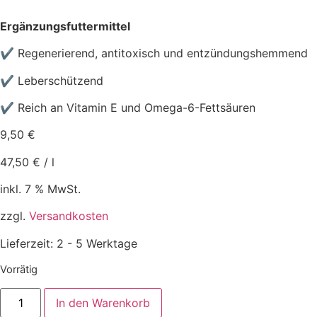
Ergänzungsfuttermittel
✔ R
egenerierend, antitoxisch und entzündungshemmend
✔ Leberschützend
✔ R
eich an Vitamin E und Omega-6-Fettsäuren
9,50
€
47,50
€
/
l
inkl. 7 % MwSt.
zzgl.
Versandkosten
Lieferzeit:
2 - 5 Werktage
Vorrätig
Leiky
In den Warenkorb
-
Mariendistelöl