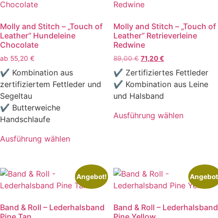
auf.
Varianten
Die
auf.
Molly and Stitch – „Touch of
Molly and Stitch – „Touch of
Optionen
Die
Leather“ Hundeleine
Leather“ Retrieverleine
können
Optionen
Chocolate
Redwine
auf
können
Ursprünglicher
Aktueller
ab
55,20
€
89,00
€
71,20
€
der
auf
Preis
Preis
✔ Kombination aus
✔ Zertifiziertes Fettleder
Produktseite
der
war:
ist:
zertifiziertem Fettleder und
✔ Kombination aus Leine
gewählt
Produktseite
89,00 €
71,20 €.
Segeltau
und Halsband
werden
gewählt
✔ Butterweiche
werden
Ausführung wählen
Handschlaufe
Dieses
Produkt
Ausführung wählen
Dieses
weist
Produkt
mehrere
weist
Varianten
Angebot!
Angebot
mehrere
auf.
Varianten
Die
Band & Roll – Lederhalsband
Band & Roll – Lederhalsband
auf.
Optionen
Pine Tan
Pine Yellow