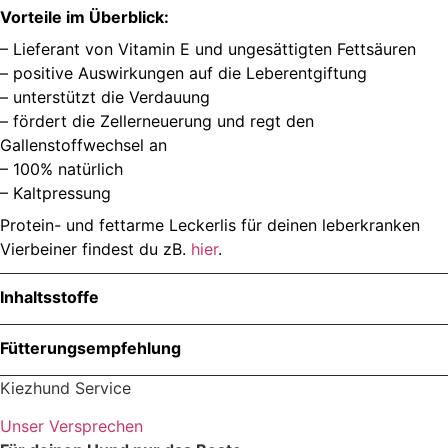
Vorteile im Überblick:
– Lieferant von Vitamin E und ungesättigten Fettsäuren
– positive Auswirkungen auf die Leberentgiftung
– unterstützt die Verdauung
– fördert die Zellerneuerung und regt den
Gallenstoffwechsel an
– 100% natürlich
– Kaltpressung
Protein- und fettarme Leckerlis für deinen leberkranken
Vierbeiner findest du zB.
hier
.
Inhaltsstoffe
Menge
Fütterungsempfehlung
Kiezhund Service
Körpergewicht des Hundes
Tägliche Futtermen
Unser Versprechen
Zutaten