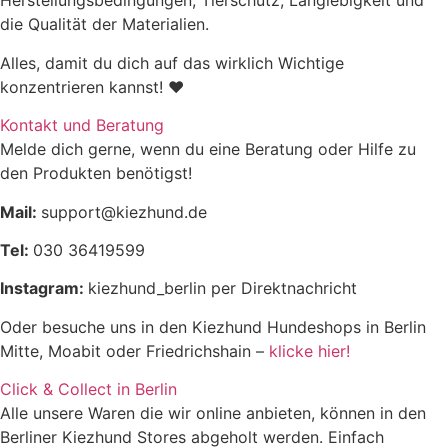
Herstellungsbedingungen, Tierschutz, Langlebigkeit und
die Qualität der Materialien.
30 – 40 kg
1 145 – 1 420 g
Alles, damit du dich auf das wirklich Wichtige
konzentrieren kannst! ♥
Rohprotein
9,77 %
Kontakt und Beratung
Melde dich gerne, wenn du eine Beratung oder Hilfe zu
Rohfett
7,90 %
den Produkten benötigst!
Mail:
support@kiezhund.de
Rohasche
0,61 %
Tel:
030 36419599
Rohfaser
1,72 %
Instagram:
kiezhund_berlin per Direktnachricht
Oder besuche uns in den Kiezhund Hundeshops in Berlin
Feuchtigkeit
77,25 %
Mitte, Moabit oder Friedrichshain –
klicke hier!
Click & Collect in Berlin
Alle unsere Waren die wir online anbieten, können in den
Berliner Kiezhund Stores abgeholt werden. Einfach