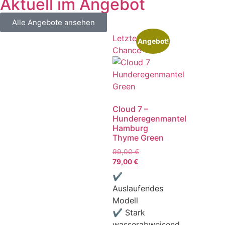
Aktuell im Angebot
Alle Angebote ansehen
Letzte
Angebot!
Chance
Cloud 7 –
Hunderegenmantel
Hamburg
Thyme Green
99,00
€
79,00
€
✔
Auslaufendes
Modell
✔ Stark
wasserabweisend