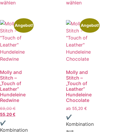
wählen
wählen
Angebot!
Angebot!
Molly and
Molly and
Stitch –
Stitch –
„Touch of
„Touch of
Leather“
Leather“
Hundeleine
Hundeleine
Redwine
Chocolate
69,00
€
ab
55,20
€
55,20
€
✔
✔
Kombination
Kombination
aus