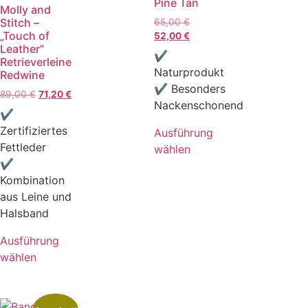
Pine Tan
Molly and
Stitch –
65,00
€
„Touch of
52,00
€
Leather“
✔
Retrieverleine
Naturprodukt
Redwine
✔ Besonders
89,00
€
71,20
€
Nackenschonend
✔
Zertifiziertes
Ausführung
Fettleder
wählen
✔
Kombination
aus Leine und
Halsband
Ausführung
wählen