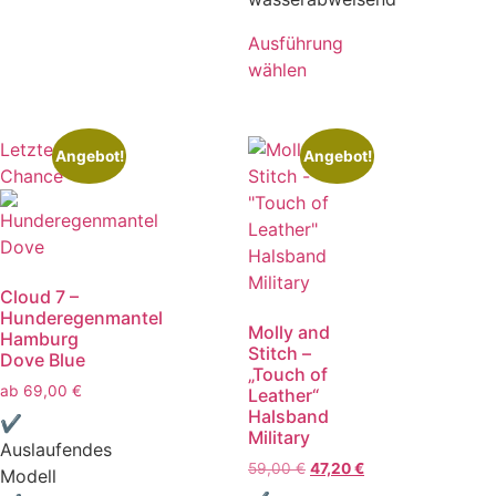
Ausführung
wählen
Letzte
Angebot!
Angebot!
Chance
Cloud 7 –
Hunderegenmantel
Molly and
Hamburg
Stitch –
Dove Blue
„Touch of
ab
69,00
€
Leather“
Halsband
✔
Military
Auslaufendes
59,00
€
47,20
€
Modell