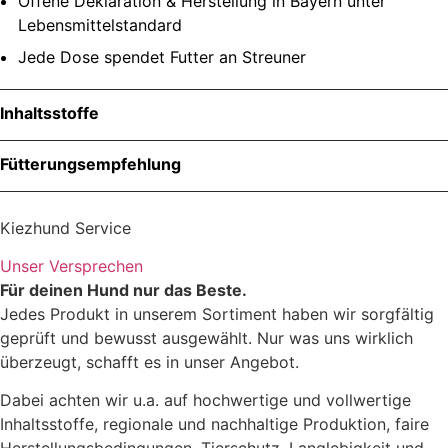
Offene Deklaration & Herstellung in Bayern unter
Lebensmittelstandard
Jede Dose spendet Futter an Streuner
Inhaltsstoffe
Menge
Fütterungsempfehlung
Hundegewicht
Futtermen
Kiezhund Service
Zutaten
Unser Versprechen
1 – 5 kg
80 – 300 g
Für deinen Hund nur das Beste.
Jedes Produkt in unserem Sortiment haben wir sorgfältig
5 – 10 kg
300 – 500 g
geprüft und bewusst ausgewählt. Nur was uns wirklich
überzeugt, schafft es in unser Angebot.
10 – 20 kg
500 – 845 g
Dabei achten wir u.a. auf hochwertige und vollwertige
Inhaltsstoffe, regionale und nachhaltige Produktion, faire
20 – 30 kg
845 – 1 145 g