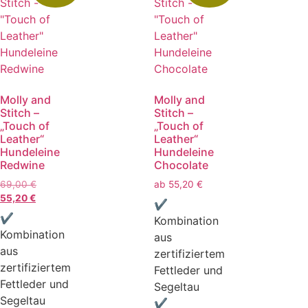
Molly and
Molly and
Stitch –
Stitch –
„Touch of
„Touch of
Leather“
Leather“
Hundeleine
Hundeleine
Redwine
Chocolate
69,00
€
ab
55,20
€
55,20
€
✔
✔
Kombination
Kombination
aus
aus
zertifiziertem
zertifiziertem
Fettleder und
Fettleder und
Segeltau
Segeltau
✔