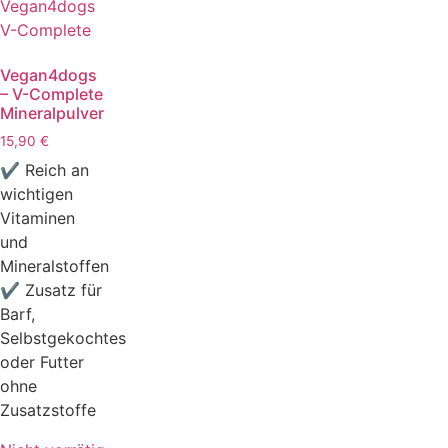
Vegan4dogs
– V-Complete
Mineralpulver
15,90
€
✔ Reich an
wichtigen
Vitaminen
und
Mineralstoffen
✔ Zusatz für
Barf,
Selbstgekochtes
oder Futter
ohne
Zusatzstoffe