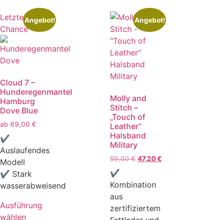
Letzte
Angebot!
Angebot!
Chance
Cloud 7 –
Hunderegenmantel
Molly and
Hamburg
Stitch –
Dove Blue
„Touch of
ab
69,00
€
Leather“
Halsband
✔
Military
Auslaufendes
59,00
€
47,20
€
Modell
✔
✔ Stark
Kombination
wasserabweisend
aus
Ausführung
zertifiziertem
wählen
Fettleder und