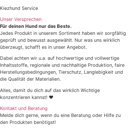
Menge
Kiezhund Service
Unser Versprechen
Zutaten
Für deinen Hund nur das Beste.
Jedes Produkt in unserem Sortiment haben wir sorgfältig
geprüft und bewusst ausgewählt. Nur was uns wirklich
überzeugt, schafft es in unser Angebot.
Dabei achten wir u.a. auf hochwertige und vollwertige
Analytische Bestandteile
Inhaltsstoffe, regionale und nachhaltige Produktion, faire
Herstellungsbedingungen, Tierschutz, Langlebigkeit und
die Qualität der Materialien.
Rohprotein
12,8%
Alles, damit du dich auf das wirklich Wichtige
Rohfett
5,3%
konzentrieren kannst! ♥
Kontakt und Beratung
Rohasche
1,7%
Melde dich gerne, wenn du eine Beratung oder Hilfe zu
den Produkten benötigst!
Rohfaser
1,4%