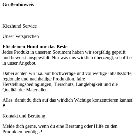
Größenhinweis
Größe
Höhe
Länge
Breite
S
25cm
34cm
22cm
Kiezhund Service
S long
25cm
38cm
22cm
M
32cm
38cm
25cm
Unser Versprechen
M long
32cm
43cm
25cm
L
35cm
43cm
25cm
Für deinen Hund nur das Beste.
L long
35cm
50cm
30cm
Jedes Produkt in unserem Sortiment haben wir sorgfältig geprüft
und bewusst ausgewählt. Nur was uns wirklich überzeugt, schafft es
in unser Angebot.
Dabei achten wir u.a. auf hochwertige und vollwertige Inhaltsstoffe,
regionale und nachhaltige Produktion, faire
Herstellungsbedingungen, Tierschutz, Langlebigkeit und die
Qualität der Materialien.
Alles, damit du dich auf das wirklich Wichtige konzentrieren kannst!
♥
Kontakt und Beratung
Melde dich gerne, wenn du eine Beratung oder Hilfe zu den
Produkten benötigst!