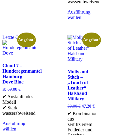
wasserabweisend
Ausführung
wählen
Letzte Chance
Angebot!
Angebot!
Cloud 7 –
Hunderegenmantel
Molly and
Hamburg
Stitch –
Dove Blue
„Touch of
Leather“
ab
69,00
€
Halsband
✔ Auslaufendes
Military
Modell
59,00
€
47,20
€
✔ Stark
wasserabweisend
✔ Kombination
aus
Ausführung
zertifiziertem
wählen
Fettleder und