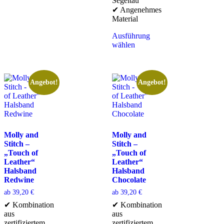
Segeltau
✔ Angenehmes
Material
Ausführung
wählen
Angebot!
Angebot!
Molly and
Molly and
Stitch –
Stitch –
„Touch of
„Touch of
Leather“
Leather“
Halsband
Halsband
Redwine
Chocolate
ab
39,20
€
ab
39,20
€
✔ Kombination
✔ Kombination
aus
aus
zertifiziertem
zertifiziertem