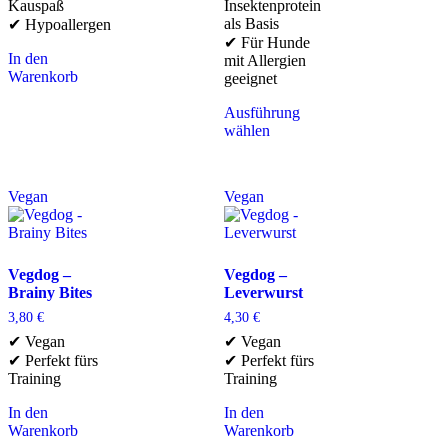
Kauspaß
Insektenprotein
als Basis
✔ Hypoallergen
✔ Für Hunde
In den
mit Allergien
Warenkorb
geeignet
Ausführung
wählen
Vegan
Vegan
Vegdog –
Vegdog –
Brainy Bites
Leverwurst
3,80
€
4,30
€
✔ Vegan
✔ Vegan
✔ Perfekt fürs
✔ Perfekt fürs
Training
Training
In den
In den
Warenkorb
Warenkorb