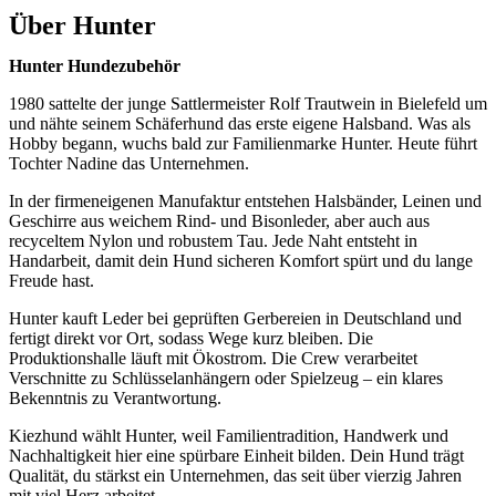
Über
Hunter
Hunter Hundezubehör
1980 sattelte der junge Sattlermeister Rolf Trautwein in Bielefeld um
und nähte seinem Schäferhund das erste eigene Halsband. Was als
Hobby begann, wuchs bald zur Familienmarke Hunter. Heute führt
Tochter Nadine das Unternehmen.
In der firmeneigenen Manufaktur entstehen Halsbänder, Leinen und
Geschirre aus weichem Rind- und Bisonleder, aber auch aus
recyceltem Nylon und robustem Tau. Jede Naht entsteht in
Handarbeit, damit dein Hund sicheren Komfort spürt und du lange
Freude hast.
Hunter kauft Leder bei geprüften Gerbereien in Deutschland und
fertigt direkt vor Ort, sodass Wege kurz bleiben. Die
Produktionshalle läuft mit Ökostrom. Die Crew verarbeitet
Verschnitte zu Schlüsselanhängern oder Spielzeug – ein klares
Bekenntnis zu Verantwortung.
Kiezhund wählt Hunter, weil Familientradition, Handwerk und
Nachhaltigkeit hier eine spürbare Einheit bilden. Dein Hund trägt
Qualität, du stärkst ein Unternehmen, das seit über vierzig Jahren
mit viel Herz arbeitet.