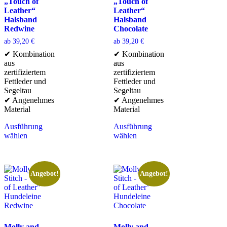
„Touch of
„Touch of
Leather“
Leather“
Halsband
Halsband
Redwine
Chocolate
ab
39,20
€
ab
39,20
€
✔ Kombination
✔ Kombination
aus
aus
zertifiziertem
zertifiziertem
Fettleder und
Fettleder und
Segeltau
Segeltau
✔ Angenehmes
✔ Angenehmes
Material
Material
Ausführung
Ausführung
wählen
wählen
Angebot!
Angebot!
Molly and
Molly and