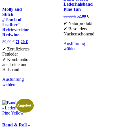
Lederhalsband
Molly and
Pine Tan
Stitch –
65,00
€
52,00
€
„Touch of
✔ Naturprodukt
Leather“
✔ Besonders
Retrieverleine
Nackenschonend
Redwine
89,00
€
71,20
€
Ausführung
wählen
✔ Zertifiziertes
Fettleder
✔ Kombination
aus Leine und
Halsband
Ausführung
wählen
Angebot!
Band & Roll –