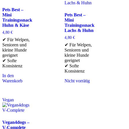
Pets Best –
Mini
Pets Best –
Trainingssnack
Mini
Huhn & Käse
Trainingssnack
Lachs & Huhn
4,80
€
4,80
€
✔ Für Welpen,
Senioren und
✔ Für Welpen,
kleine Hunde
Senioren und
geeignet
kleine Hunde
geeignet
✔ Softe
Konsistenz
✔ Softe
Konsistenz
In den
Warenkorb
Nicht vorrätig
Vegan
Vegan4dogs –
V-Complete