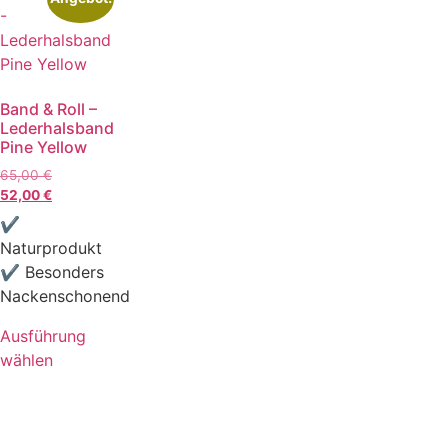
Band & Roll –
Lederhalsband
Pine Yellow
65,00
€
52,00
€
✔
Naturprodukt
✔ Besonders
Nackenschonend
Ausführung
wählen