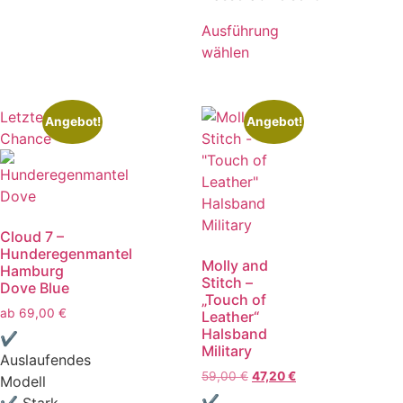
Ausführung
wählen
Letzte
Angebot!
Angebot!
Chance
Cloud 7 –
Hunderegenmantel
Molly and
Hamburg
Stitch –
Dove Blue
„Touch of
ab
69,00
€
Leather“
Halsband
✔
Military
Auslaufendes
59,00
€
47,20
€
Modell
✔