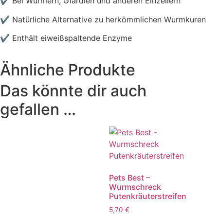
✔ B
ei Würmern, Giardien und anderen Einzellern
✔ N
atürliche Alternative zu herkömmlichen Wurmkuren
✔ Enthält eiweißspaltende Enzyme
Ähnliche Produkte
Das könnte dir auch
gefallen …
Pets Best –
Wurmschreck
Putenkräuterstreifen
5,70
€