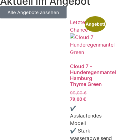
Aktuell im Angebot
Alle Angebote ansehen
Letzte
Angebot!
Chance
Cloud 7 –
Hunderegenmantel
Hamburg
Thyme Green
99,00
€
79,00
€
✔
Auslaufendes
Modell
✔ Stark
wasserabweisend