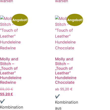
wählen
wählen
Angebot!
Angebot!
Molly and
Molly and
Stitch –
Stitch –
„Touch of
„Touch of
Leather“
Leather“
Hundeleine
Hundeleine
Redwine
Chocolate
69,00
€
ab
55,20
€
55,20
€
✔
✔
Kombination
Kombination
aus