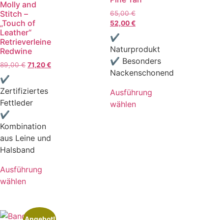
Molly and
Stitch –
65,00
€
„Touch of
52,00
€
Leather“
✔
Retrieverleine
Naturprodukt
Redwine
✔ Besonders
89,00
€
71,20
€
Nackenschonend
✔
Zertifiziertes
Ausführung
Fettleder
wählen
✔
Kombination
aus Leine und
Halsband
Ausführung
wählen
Angebot!