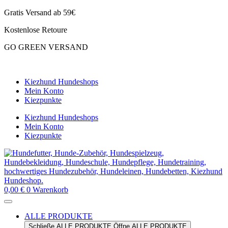
Zum
Gratis Versand ab 59€
Inhalt
Kostenlose Retoure
springen
GO GREEN VERSAND
CLOUD7 WINTERSALE – 20% RABATT
Kiezhund Hundeshops
Mein Konto
Kiezpunkte
Kiezhund Hundeshops
Mein Konto
Kiezpunkte
0,00
€
0
Warenkorb
ALLE PRODUKTE
Schließe ALLE PRODUKTE
Öffne ALLE PRODUKTE