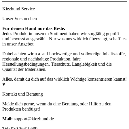
2kg
33-50g
3kg
44-67g
Kiezhund Service
4kg
55-83g
5kg
65-100g
Unser Versprechen
7,5kg
87-135g
Für deinen Hund nur das Beste.
10kg
110-165g
Jedes Produkt in unserem Sortiment haben wir sorgfältig geprüft
und bewusst ausgewählt. Nur was uns wirklich überzeugt, schafft es
in unser Angebot.
Dabei achten wir u.a. auf hochwertige und vollwertige Inhaltsstoffe,
regionale und nachhaltige Produktion, faire
Herstellungsbedingungen, Tierschutz, Langlebigkeit und die
Rohprotein
27,4%
Qualität der Materialien.
Rohfett
15,7%
Rohasche
6,1%
Alles, damit du dich auf das wirklich Wichtige konzentrieren kannst!
Rohfaser
2%
♥
Feuchtigkeit
5,3%
Kontakt und Beratung
Energie
405 kcal/100g
Melde dich gerne, wenn du eine Beratung oder Hilfe zu den
Produkten benötigst!
Mail:
support@kiezhund.de
Tel:
030 36419599