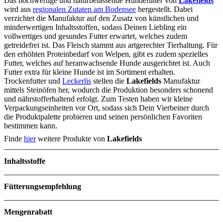
Das hochwertige und naturbelassende Hundefutter von
Lakefields
wird aus
regionalen Zutaten am Bodensee
hergestellt. Dabei
verzichtet die Manufaktur auf den Zusatz von künstlichen und
minderwertigen Inhaltsstoffen, sodass Deinen Liebling ein
vollwertiges und gesundes Futter erwartet, welches zudem
getreidefrei ist. Das Fleisch stammt aus artgerechter Tierhaltung. Für
den erhöhten Proteinbedarf von Welpen, gibt es zudem spezielles
Futter, welches auf heranwachsende Hunde ausgerichtet ist. Auch
Futter extra für kleine Hunde ist im Sortiment erhalten.
Trockenfutter und
Leckerlis
stellen die
Lakefields
Manufaktur
mittels Steinöfen her, wodurch die Produktion besonders schonend
und nährstofferhaltend erfolgt. Zum Testen haben wir kleine
Verpackungseinheiten vor Ort, sodass sich Dein Vierbeiner durch
die Produktpalette probieren und seinen persönlichen Favoriten
bestimmen kann.
Finde
hier
weitere Produkte von
Lakefields
Inhaltsstoffe
Menge
Fütterungsempfehlung
Zutaten
Körpergewicht des Hundes
Tägliche Futtermenge
Mengenrabatt
1kg
19-29g