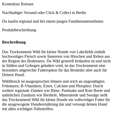
Kostenlose Retoure
kleine
Hunde
Nachhaltiger Versand oder Click & Collect in Berlin
Menge
Du kaufst regional und bei einem jungen Familienunternehmen
Produktbeschreibung
Beschreibung
Das Trockenmenü Wild für kleine Hunde von Lakefields enthält
hochwertiges Fleisch sowie Innereien von Hirschen und Rehen aus
der Region des Bodensees. Da Wild generell freilaufen ist und nicht
in Ställen und Gehegen gehalten wird, ist das Trockenmenü eine
besonders artgerechte Futteroption für das Beutetier aber auch für
Deinen Hund.
Wildfleisch ist ausgesprochen fettarm und reich an ungesättigten
Fettsäuren, B-Vitaminen, Eisen, Calcium und Phosphor. Durch
weitere regionale Zutaten wie Birne, Pastinake und Rote Beete und
natürlichen Zusätzen wie Bierhefe, Mineralerde und Seealge stellt
das Trockenmenü Wild für kleine Hunde ein vollwertiges Futter für
die ausgewogene Hundeernährung dar und versorgt deinen Hund
mit allen wichtigen Nährstoffen.