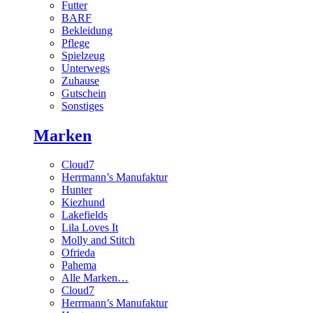
Futter
BARF
Bekleidung
Pflege
Spielzeug
Unterwegs
Zuhause
Gutschein
Sonstiges
Marken
Cloud7
Herrmann’s Manufaktur
Hunter
Kiezhund
Lakefields
Lila Loves It
Molly and Stitch
Ofrieda
Pahema
Alle Marken…
Cloud7
Herrmann’s Manufaktur