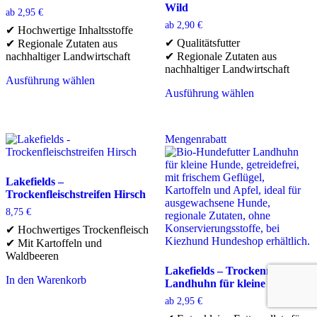
Wild
ab
2,95
€
ab
2,90
€
✔ Hochwertige Inhaltsstoffe
✔ Qualitätsfutter
✔ Regionale Zutaten aus
nachhaltiger Landwirtschaft
✔ Regionale Zutaten aus
nachhaltiger Landwirtschaft
Ausführung wählen
Dieses
Ausführung wählen
Produkt
Dieses
weist
Produkt
mehrere
weist
Mengenrabatt
Varianten
mehrere
auf.
Varianten
Die
auf.
Optionen
Die
Lakefields –
können
Optionen
Trockenfleischstreifen Hirsch
auf
können
8,75
€
der
auf
✔ Hochwertiges Trockenfleisch
Produktseite
der
✔ Mit Kartoffeln und
gewählt
Produktseite
Waldbeeren
werden
gewählt
werden
Lakefields – Trockenmenü
In den Warenkorb
Landhuhn für kleine Hunde
ab
2,95
€