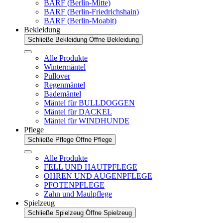
BARF (Berlin-Mitte)
BARF (Berlin-Friedrichshain)
BARF (Berlin-Moabit)
Bekleidung
Schließe Bekleidung
Öffne Bekleidung
Alle Produkte
Wintermäntel
Pullover
Regenmäntel
Bademäntel
Mäntel für BULLDOGGEN
Mäntel für DACKEL
Mäntel für WINDHUNDE
Pflege
Schließe Pflege
Öffne Pflege
Alle Produkte
FELL UND HAUTPFLEGE
OHREN UND AUGENPFLEGE
PFOTENPFLEGE
Zahn und Maulpflege
Spielzeug
Schließe Spielzeug
Öffne Spielzeug