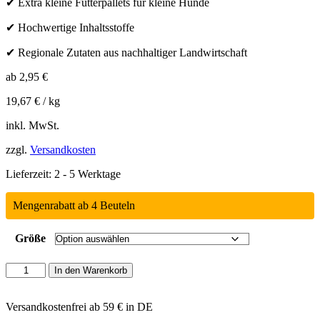
✔ Extra kleine Futterpallets für kleine Hunde
✔ Hochwertige Inhaltsstoffe
✔ R
egionale Zutaten aus nachhaltiger Landwirtschaft
ab
2,95
€
19,67
€
/
kg
inkl. MwSt.
zzgl.
Versandkosten
Lieferzeit:
2 - 5 Werktage
Mengenrabatt ab 4 Beuteln
Größe
Lakefields
In den Warenkorb
-
Trockenmenü
Wild
Versandkostenfrei ab 59 € in DE
für