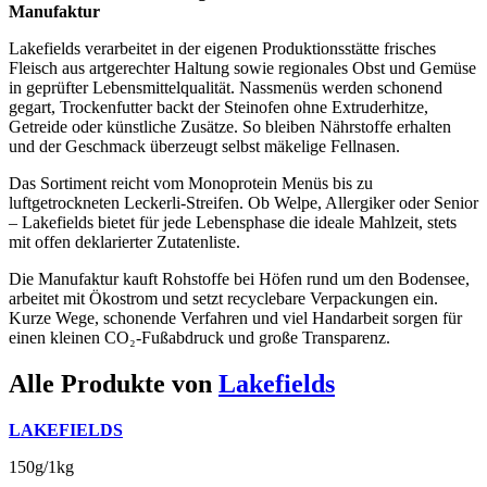
Manufaktur
Lakefields verarbeitet in der eigenen Produktionsstätte frisches
Fleisch aus artgerechter Haltung sowie regionales Obst und Gemüse
in geprüfter Lebensmittelqualität. Nassmenüs werden schonend
gegart, Trockenfutter backt der Steinofen ohne Extruderhitze,
Getreide oder künstliche Zusätze. So bleiben Nährstoffe erhalten
und der Geschmack überzeugt selbst mäkelige Fellnasen.
Das Sortiment reicht vom Monoprotein Menüs bis zu
luftgetrockneten Leckerli-Streifen. Ob Welpe, Allergiker oder Senior
– Lakefields bietet für jede Lebensphase die ideale Mahlzeit, stets
mit offen deklarierter Zutatenliste.
Die Manufaktur kauft Rohstoffe bei Höfen rund um den Bodensee,
arbeitet mit Ökostrom und setzt recyclebare Verpackungen ein.
Kurze Wege, schonende Verfahren und viel Handarbeit sorgen für
einen kleinen CO₂-Fußabdruck und große Transparenz.
Alle Produkte von
Lakefields
LAKEFIELDS
150g/1kg