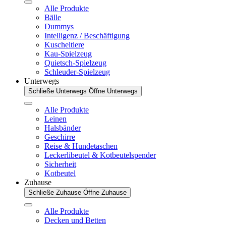
Alle Produkte
Bälle
Dummys
Intelligenz / Beschäftigung
Kuscheltiere
Kau-Spielzeug
Quietsch-Spielzeug
Schleuder-Spielzeug
Unterwegs
Schließe Unterwegs
Öffne Unterwegs
Alle Produkte
Leinen
Halsbänder
Geschirre
Reise & Hundetaschen
Leckerlibeutel & Kotbeutelspender
Sicherheit
Kotbeutel
Zuhause
Schließe Zuhause
Öffne Zuhause
Alle Produkte
Decken und Betten