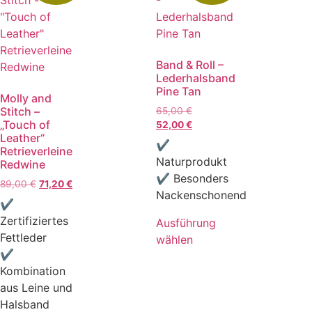
Band & Roll –
Lederhalsband
Pine Tan
Molly and
Stitch –
65,00
€
„Touch of
52,00
€
Leather“
✔
Retrieverleine
Naturprodukt
Redwine
✔ Besonders
89,00
€
71,20
€
Nackenschonend
✔
Zertifiziertes
Ausführung
Fettleder
wählen
✔
Kombination
aus Leine und
Halsband