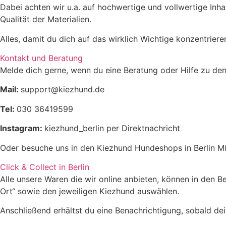
Dabei achten wir u.a. auf hochwertige und vollwertige Inha
Qualität der Materialien.
Alles, damit du dich auf das wirklich Wichtige konzentrier
Analytische Bestandteile
Kontakt und Beratung
Melde dich gerne, wenn du eine Beratung oder Hilfe zu den
Rohprotein
4,7%
Mail:
support@kiezhund.de
Rohfett
6,6%
Tel:
030 36419599
Instagram:
kiezhund_berlin per Direktnachricht
Rohasche
1,5%
Oder besuche uns in den Kiezhund Hundeshops in Berlin Mi
Rohfaser
1,8%
Click & Collect in Berlin
Alle unsere Waren die wir online anbieten, können in den 
Feuchtigkeit
11,1%
Ort“ sowie den jeweiligen Kiezhund auswählen.
Anschließend erhältst du eine Benachrichtigung, sobald dein