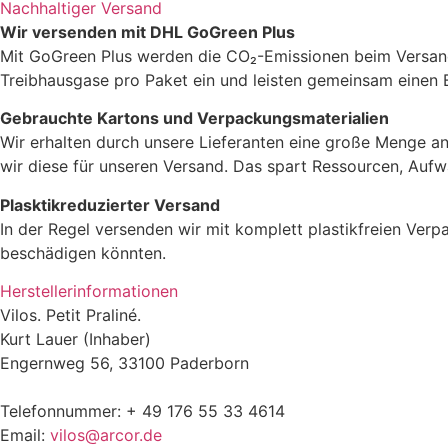
Nachhaltiger Versand
Wir versenden mit DHL GoGreen Plus
Zutaten
Mit GoGreen Plus werden die CO₂-Emissionen beim Versand 
Treibhausgase pro Paket ein und leisten gemeinsam einen 
Gebrauchte Kartons und Verpackungsmaterialien
Wir erhalten durch unsere Lieferanten eine große Menge an
wir diese für unseren Versand. Das spart Ressourcen, Aufw
Analytische Bestandteile
Plasktikreduzierter Versand
In der Regel versenden wir mit komplett plastikfreien Verp
Rohprotein
2,6%
beschädigen könnten.
Rohfett
4,5%
Herstellerinformationen
Vilos. Petit Praliné.
Rohasche
0,8%
Kurt Lauer (Inhaber)
Engernweg 56, 33100 Paderborn
Rohfaser
0,5%
Telefonnummer: + 49 176 55 33 4614
Email:
vilos@arcor.de
Feuchtigkeit
14,2%