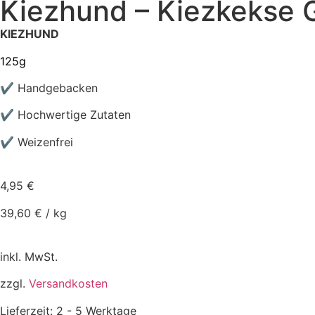
Kiezhund – Kiezkekse 
KIEZHUND
125g
✔ H
andgebacken
✔ Hochwertige Zutaten
✔ Weizenfrei
4,95
€
39,60
€
/
kg
inkl. MwSt.
zzgl.
Versandkosten
Lieferzeit:
2 - 5 Werktage