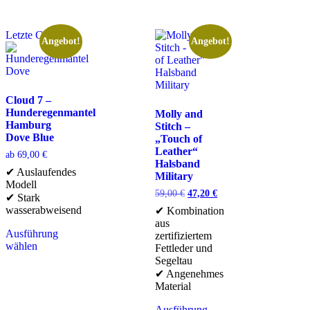
Letzte Chance
Angebot!
Angebot!
Cloud 7 –
Hunderegenmantel
Molly and
Hamburg
Stitch –
Dove Blue
„Touch of
Leather“
ab
69,00
€
Halsband
✔ Auslaufendes
Military
Modell
59,00
€
47,20
€
✔ Stark
wasserabweisend
✔ Kombination
aus
Ausführung
zertifiziertem
wählen
Fettleder und
Segeltau
✔ Angenehmes
Material
Ausführung