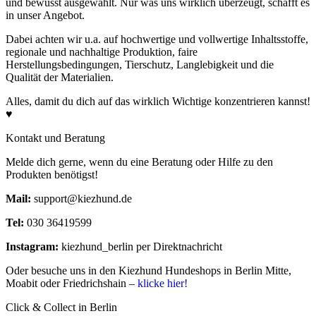
und bewusst ausgewählt. Nur was uns wirklich überzeugt, schafft es
in unser Angebot.
Dabei achten wir u.a. auf hochwertige und vollwertige Inhaltsstoffe,
regionale und nachhaltige Produktion, faire
Herstellungsbedingungen, Tierschutz, Langlebigkeit und die
Qualität der Materialien.
Analytische Bestandteile
Alles, damit du dich auf das wirklich Wichtige konzentrieren kannst!
♥
Rohprotein
12,6%
Rohfett
6,4%
Kontakt und Beratung
Rohasche
1,8%
Rohfaser
2,3%
Melde dich gerne, wenn du eine Beratung oder Hilfe zu den
Feuchtigkeit
8,9%
Produkten benötigst!
Mail:
support@kiezhund.de
Tel:
030 36419599
Instagram:
kiezhund_berlin per Direktnachricht
Oder besuche uns in den Kiezhund Hundeshops in Berlin Mitte,
Moabit oder Friedrichshain –
klicke hier!
Click & Collect in Berlin