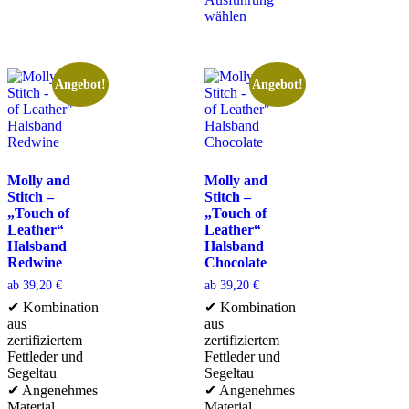
wählen
Angebot!
Angebot!
Molly and
Molly and
Stitch –
Stitch –
„Touch of
„Touch of
Leather“
Leather“
Halsband
Halsband
Redwine
Chocolate
ab
39,20
€
ab
39,20
€
✔ Kombination
✔ Kombination
aus
aus
zertifiziertem
zertifiziertem
Fettleder und
Fettleder und
Segeltau
Segeltau
✔ Angenehmes
✔ Angenehmes
Material
Material