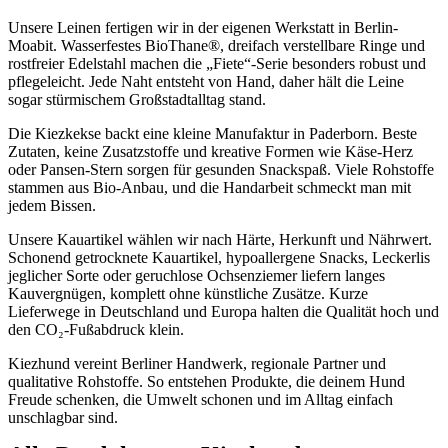
Unsere Leinen fertigen wir in der eigenen Werkstatt in Berlin-
Moabit. Wasserfestes BioThane®, dreifach verstellbare Ringe und
rostfreier Edelstahl machen die „Fiete“-Serie besonders robust und
pflegeleicht. Jede Naht entsteht von Hand, daher hält die Leine
sogar stürmischem Großstadt­alltag stand.
Die Kiezkekse backt eine kleine Manufaktur in Paderborn. Beste
Zutaten, keine Zusatzstoffe und kreative Formen wie Käse-Herz
oder Pansen-Stern sorgen für gesunden Snackspaß. Viele Rohstoffe
stammen aus Bio-Anbau, und die Handarbeit schmeckt man mit
jedem Bissen.
Unsere Kauartikel wählen wir nach Härte, Herkunft und Nährwert.
Schonend getrocknete Kauartikel, hypoallergene Snacks, Leckerlis
jeglicher Sorte oder geruchlose Ochsenziemer liefern langes
Kauvergnügen, komplett ohne künstliche Zusätze. Kurze
Lieferwege in Deutschland und Europa halten die Qualität hoch und
den CO₂-Fußabdruck klein.
Kiezhund vereint Berliner Handwerk, regionale Partner und
qualitative Rohstoffe. So entstehen Produkte, die deinem Hund
Freude schenken, die Umwelt schonen und im Alltag einfach
unschlagbar sind.