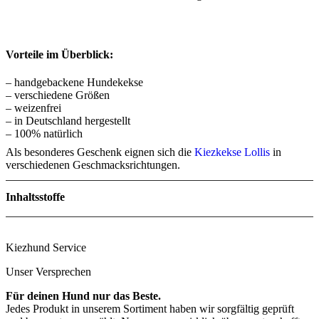
Vorteile im Überblick:
– handgebackene Hundekekse
– verschiedene Größen
– weizenfrei
– in Deutschland hergestellt
– 100% natürlich
Als besonderes Geschenk eignen sich die
Kiezkekse Lollis
in
verschiedenen Geschmacksrichtungen.
Inhaltsstoffe
Menge
Kiezhund Service
Unser Versprechen
Zutaten
Für deinen Hund nur das Beste.
Jedes Produkt in unserem Sortiment haben wir sorgfältig geprüft