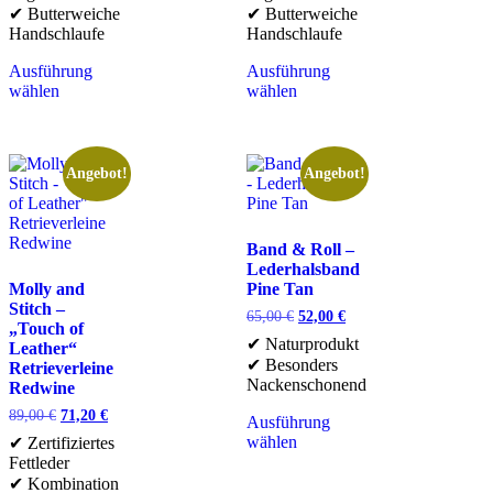
✔ Butterweiche
✔ Butterweiche
Handschlaufe
Handschlaufe
Ausführung
Ausführung
wählen
wählen
Angebot!
Angebot!
Band & Roll –
Lederhalsband
Molly and
Pine Tan
Stitch –
65,00
€
52,00
€
„Touch of
✔ Naturprodukt
Leather“
✔ Besonders
Retrieverleine
Nackenschonend
Redwine
89,00
€
71,20
€
Ausführung
wählen
✔ Zertifiziertes
Fettleder
✔ Kombination