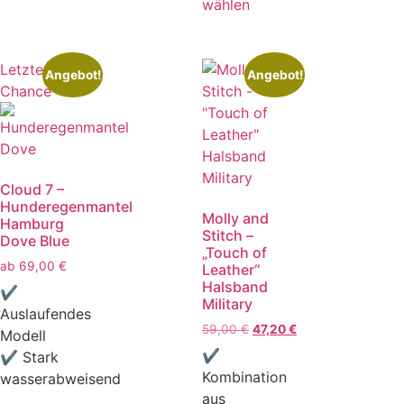
wählen
Letzte
Angebot!
Angebot!
Chance
Cloud 7 –
Hunderegenmantel
Molly and
Hamburg
Stitch –
Dove Blue
„Touch of
ab
69,00
€
Leather“
Halsband
✔
Military
Auslaufendes
59,00
€
47,20
€
Modell
✔
✔ Stark
Kombination
wasserabweisend
aus