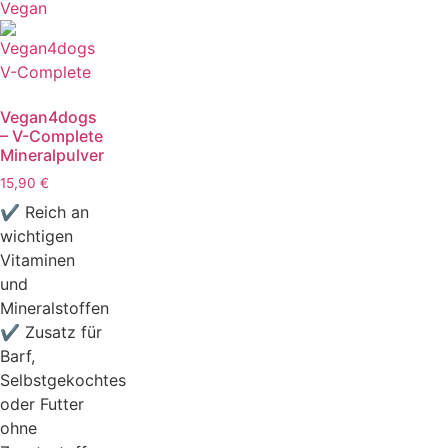
Vegan
Vegan4dogs
– V-Complete
Mineralpulver
15,90
€
✔ Reich an
wichtigen
Vitaminen
und
Mineralstoffen
✔ Zusatz für
Barf,
Selbstgekochtes
oder Futter
ohne