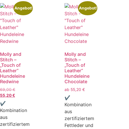
Angebot!
Angebot!
Molly and
Molly and
Stitch –
Stitch –
„Touch of
„Touch of
Leather“
Leather“
Hundeleine
Hundeleine
Redwine
Chocolate
69,00
€
ab
55,20
€
55,20
€
✔
✔
Kombination
Kombination
aus
aus
zertifiziertem
zertifiziertem
Fettleder und