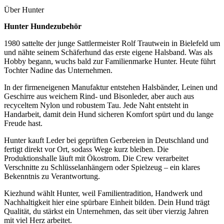
Über
Hunter
Hunter Hundezubehör
1980 sattelte der junge Sattlermeister Rolf Trautwein in Bielefeld um
und nähte seinem Schäferhund das erste eigene Halsband. Was als
Hobby begann, wuchs bald zur Familienmarke Hunter. Heute führt
Tochter Nadine das Unternehmen.
In der firmeneigenen Manufaktur entstehen Halsbänder, Leinen und
Geschirre aus weichem Rind- und Bisonleder, aber auch aus
recyceltem Nylon und robustem Tau. Jede Naht entsteht in
Handarbeit, damit dein Hund sicheren Komfort spürt und du lange
Freude hast.
Hunter kauft Leder bei geprüften Gerbereien in Deutschland und
fertigt direkt vor Ort, sodass Wege kurz bleiben. Die
Produktionshalle läuft mit Ökostrom. Die Crew verarbeitet
Verschnitte zu Schlüsselanhängern oder Spielzeug – ein klares
Bekenntnis zu Verantwortung.
Kiezhund wählt Hunter, weil Familientradition, Handwerk und
Nachhaltigkeit hier eine spürbare Einheit bilden. Dein Hund trägt
Qualität, du stärkst ein Unternehmen, das seit über vierzig Jahren
mit viel Herz arbeitet.