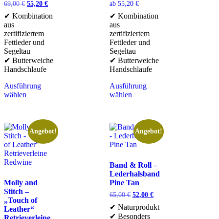
69,00
€
55,20
€
ab
55,20
€
✔ Kombination
✔ Kombination
aus
aus
zertifiziertem
zertifiziertem
Fettleder und
Fettleder und
Segeltau
Segeltau
✔ Butterweiche
✔ Butterweiche
Handschlaufe
Handschlaufe
Ausführung
Ausführung
wählen
wählen
Angebot!
Angebot!
Band & Roll –
Lederhalsband
Molly and
Pine Tan
Stitch –
65,00
€
52,00
€
„Touch of
✔ Naturprodukt
Leather“
✔ Besonders
Retrieverleine