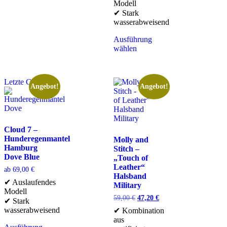
Modell
✔ Stark
wasserabweisend
Ausführung
wählen
Letzte Chance
Angebot!
Angebot!
Cloud 7 –
Hunderegenmantel
Molly and
Hamburg
Stitch –
Dove Blue
„Touch of
Leather“
ab
69,00
€
Halsband
✔ Auslaufendes
Military
Modell
59,00
€
47,20
€
✔ Stark
wasserabweisend
✔ Kombination
aus