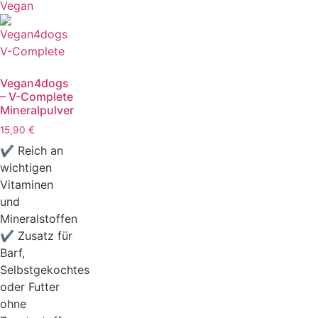
Vegan
Vegan4dogs
– V-Complete
Mineralpulver
15,90
€
✔ Reich an
wichtigen
Vitaminen
und
Mineralstoffen
✔ Zusatz für
Barf,
Selbstgekochtes
oder Futter
ohne