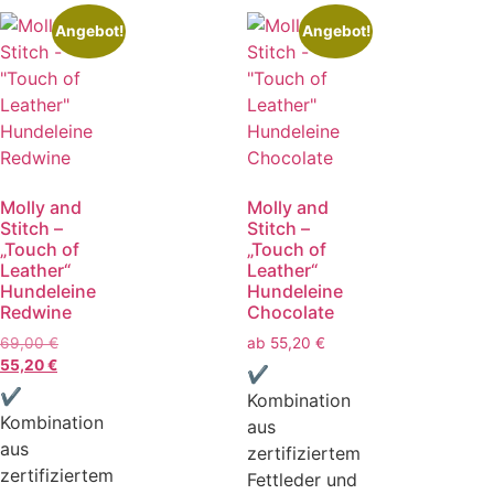
Angebot!
Angebot!
Molly and
Molly and
Stitch –
Stitch –
„Touch of
„Touch of
Leather“
Leather“
Hundeleine
Hundeleine
Redwine
Chocolate
69,00
€
ab
55,20
€
55,20
€
✔
✔
Kombination
Kombination
aus
aus
zertifiziertem
zertifiziertem
Fettleder und