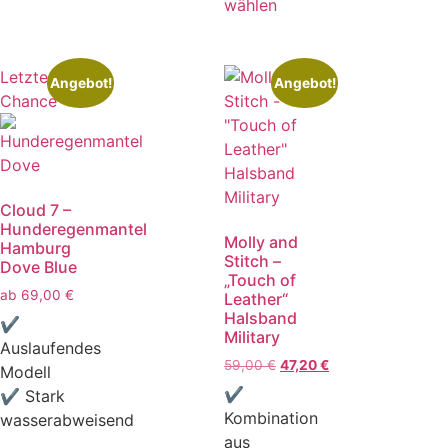
wählen
Letzte
Angebot!
Angebot!
Chance
Cloud 7 –
Hunderegenmantel
Molly and
Hamburg
Stitch –
Dove Blue
„Touch of
ab
69,00
€
Leather“
Halsband
✔
Military
Auslaufendes
59,00
€
47,20
€
Modell
✔
✔ Stark
Kombination
wasserabweisend
aus