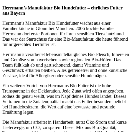
Herrmann’s Manufaktur Bio Hundefutter – ehrliches Futter
aus Bayern
Herrmann’s Manufaktur Bio Hundefutter wächst aus einer
Familienküche in Glonn bei München. 2006 kochte Familie
Herrmann dort erste Portionen für ihren sensiblen Tierschutzhund.
Das war der Startschuss für eine Bio-Manufaktur, die heute führend
für artgerechtes Tierfutter ist.
Herrmann’s verarbeitet lebensmitteltaugliches Bio-Fleisch, Innereien
und Gemüse von bayerischen sowie regionalen Bio-Höfen. Das
Team füllt kalt ab und gart schonend, damit Vitamine und
Geschmack erhalten bleiben. Alles getreidefrei und ohne künstliche
Zusätze, ideal für Allergiker oder sensible Hundemägen.
Ein weiterer Vorteil von Herrmanns Bio Futter ist die hohe
Transparenz in der Deklaration. Jede Zutat wird offen angegeben,
sodass du genau weißt, was im Napf deines Hundes landet. Dieses
Vertrauen in die Zutatenqualität macht das Futter besonders beliebt
bei Hundebesitzern, die Wert auf eine bewusste und gesunde
Ernährung legen.
Die Manufaktur arbeitet in Handarbeit, nutzt Öko-Strom und kurze
Lieferwege, um CO₂ zu sparen. Dieser Mix aus Bio-Qualität,