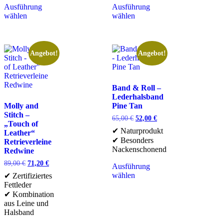
Ausführung
Ausführung
wählen
wählen
Angebot!
Angebot!
Band & Roll –
Lederhalsband
Molly and
Pine Tan
Stitch –
65,00
€
52,00
€
„Touch of
✔ Naturprodukt
Leather“
✔ Besonders
Retrieverleine
Nackenschonend
Redwine
89,00
€
71,20
€
Ausführung
wählen
✔ Zertifiziertes
Fettleder
✔ Kombination
aus Leine und
Halsband