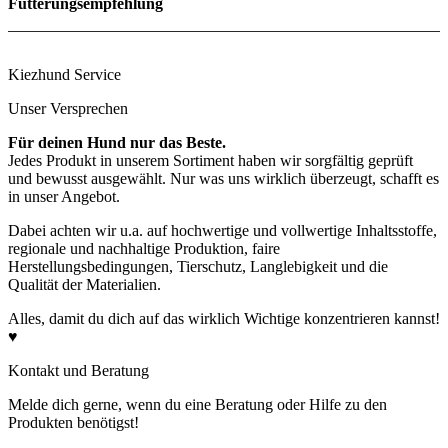
Fütterungsempfehlung
Zutaten
Kiezhund Service
Unser Versprechen
Für deinen Hund nur das Beste.
Jedes Produkt in unserem Sortiment haben wir sorgfältig geprüft
und bewusst ausgewählt. Nur was uns wirklich überzeugt, schafft es
in unser Angebot.
Dabei achten wir u.a. auf hochwertige und vollwertige Inhaltsstoffe,
regionale und nachhaltige Produktion, faire
Herstellungsbedingungen, Tierschutz, Langlebigkeit und die
Qualität der Materialien.
Rohprotein
10,0%
Rohfett
5,99%
Alles, damit du dich auf das wirklich Wichtige konzentrieren kannst!
Rohasche
1,1%
♥
Rohfaser
0,9%
Feuchtigkeit
75,61%
Kontakt und Beratung
Melde dich gerne, wenn du eine Beratung oder Hilfe zu den
Produkten benötigst!