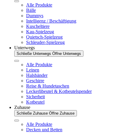
Alle Produkte
Bälle
Dummys
Intelligenz / Beschäftigung
Kuscheltiere
Kau-Spielzeug
Quietsch-Spielzeug
Schleuder-Spielzeug
Unterwegs
Schließe Unterwegs
Öffne Unterwegs
Alle Produkte
Leinen
Halsbänder
Geschirre
Reise & Hundetaschen
Leckerlibeutel & Kotbeutelspender
Sicherheit
Kotbeutel
Zuhause
Schließe Zuhause
Öffne Zuhause
Alle Produkte
Decken und Betten