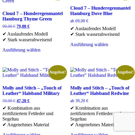
Produktseite
der
Cloud 7 – Hunderegenmantel
gewählt
Produktseite
Cloud 7 – Hunderegenmantel
Hamburg Dove Blue
werden
gewählt
Hamburg Thyme Green
werden
ab
69,00
€
Ursprünglicher
Aktueller
99,00
€
79,00
€
✔ Auslaufendes Modell
Preis
Preis
✔ Auslaufendes Modell
✔ Stark wasserabweisend
war:
ist:
✔ Stark wasserabweisend
99,00 €
79,00 €.
Ausführung wählen
Dieses
Ausführung wählen
Dieses
Produkt
Produkt
weist
weist
mehrere
mehrere
Varianten
Angebot!
Angebot!
Varianten
auf.
auf.
Die
Die
Optionen
Molly and Stitch – „Touch of
Molly and Stitch – „Touch of
Optionen
können
Leather“ Halsband Military
Leather“ Halsband Redwine
können
auf
Ursprünglicher
Aktueller
59,00
€
47,20
€
ab
39,20
€
auf
der
Preis
Preis
✔ Kombination aus
✔ Kombination aus
der
Produktseite
war:
ist:
zertifiziertem Fettleder und
zertifiziertem Fettleder und
Produktseite
gewählt
59,00 €
47,20 €.
Segeltau
Segeltau
gewählt
werden
✔ Angenehmes Material
✔ Angenehmes Material
werden
Ausführung wählen
Ausführung wählen