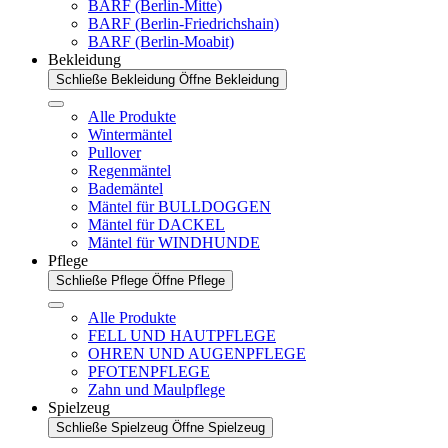
BARF (Berlin-Mitte)
BARF (Berlin-Friedrichshain)
BARF (Berlin-Moabit)
Bekleidung
Schließe Bekleidung
Öffne Bekleidung
Alle Produkte
Wintermäntel
Pullover
Regenmäntel
Bademäntel
Mäntel für BULLDOGGEN
Mäntel für DACKEL
Mäntel für WINDHUNDE
Pflege
Schließe Pflege
Öffne Pflege
Alle Produkte
FELL UND HAUTPFLEGE
OHREN UND AUGENPFLEGE
PFOTENPFLEGE
Zahn und Maulpflege
Spielzeug
Schließe Spielzeug
Öffne Spielzeug