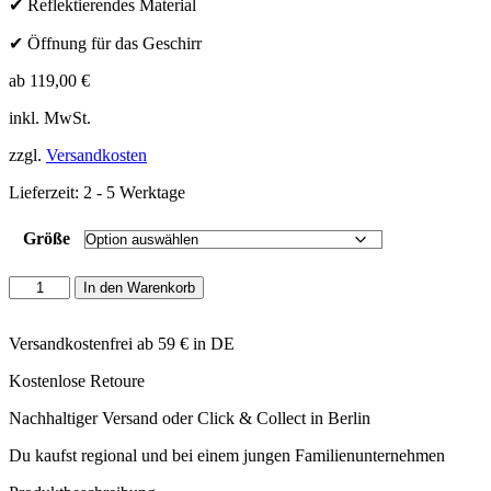
✔ Reflektierendes Material
✔ Öffnung für das Geschirr
ab
119,00
€
inkl. MwSt.
zzgl.
Versandkosten
Lieferzeit:
2 - 5 Werktage
Größe
Cloud
In den Warenkorb
7
-
Hundemantel
Versandkostenfrei ab 59 € in DE
Brooklyn
Kostenlose Retoure
Reflective
Menge
Nachhaltiger Versand oder Click & Collect in Berlin
Du kaufst regional und bei einem jungen Familienunternehmen