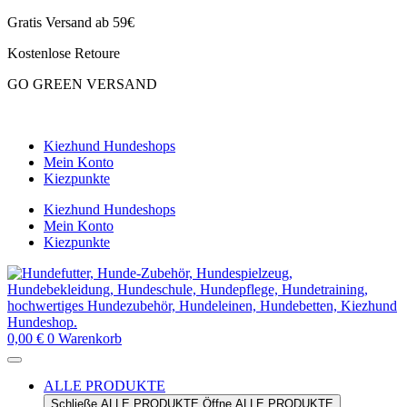
Zum
Gratis Versand ab 59€
Inhalt
Kostenlose Retoure
springen
GO GREEN VERSAND
CLOUD7 WINTERSALE – 20% RABATT
Kiezhund Hundeshops
Mein Konto
Kiezpunkte
Kiezhund Hundeshops
Mein Konto
Kiezpunkte
0,00
€
0
Warenkorb
ALLE PRODUKTE
Schließe ALLE PRODUKTE
Öffne ALLE PRODUKTE