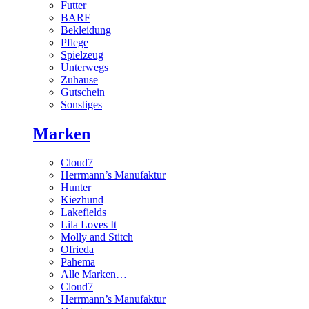
Futter
BARF
Bekleidung
Pflege
Spielzeug
Unterwegs
Zuhause
Gutschein
Sonstiges
Marken
Cloud7
Herrmann’s Manufaktur
Hunter
Kiezhund
Lakefields
Lila Loves It
Molly and Stitch
Ofrieda
Pahema
Alle Marken…
Cloud7
Herrmann’s Manufaktur