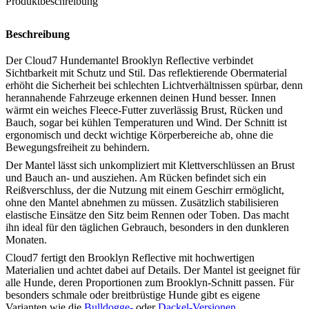
Produktbeschreibung
Beschreibung
Der Cloud7 Hundemantel Brooklyn Reflective verbindet
Sichtbarkeit mit Schutz und Stil. Das reflektierende Obermaterial
erhöht die Sicherheit bei schlechten Lichtverhältnissen spürbar, denn
herannahende Fahrzeuge erkennen deinen Hund besser. Innen
wärmt ein weiches Fleece-Futter zuverlässig Brust, Rücken und
Bauch, sogar bei kühlen Temperaturen und Wind. Der Schnitt ist
ergonomisch und deckt wichtige Körperbereiche ab, ohne die
Bewegungsfreiheit zu behindern.
Der Mantel lässt sich unkompliziert mit Klettverschlüssen an Brust
und Bauch an- und ausziehen. Am Rücken befindet sich ein
Reißverschluss, der die Nutzung mit einem Geschirr ermöglicht,
ohne den Mantel abnehmen zu müssen. Zusätzlich stabilisieren
elastische Einsätze den Sitz beim Rennen oder Toben. Das macht
ihn ideal für den täglichen Gebrauch, besonders in den dunkleren
Monaten.
Cloud7 fertigt den Brooklyn Reflective mit hochwertigen
Materialien und achtet dabei auf Details. Der Mantel ist geeignet für
alle Hunde, deren Proportionen zum Brooklyn-Schnitt passen. Für
besonders schmale oder breitbrüstige Hunde gibt es eigene
Varianten wie die
Bulldogge-
oder
Dackel-Versionen
.