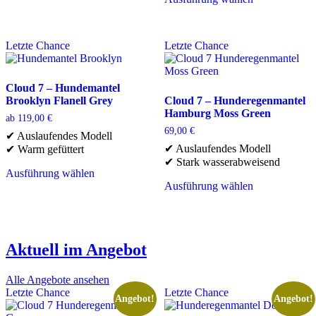
auf.
Dieses
Die
Produkt
Optionen
weist
Letzte Chance
Letzte Chance
können
mehrere
auf
Varianten
der
auf.
Produktseite
Die
Cloud 7 – Hundemantel
gewählt
Optionen
Brooklyn Flanell Grey
Cloud 7 – Hunderegenmantel
werden
können
Hamburg Moss Green
ab
119,00
€
auf
69,00
€
✔ Auslaufendes Modell
der
✔ Auslaufendes Modell
✔ Warm gefüttert
Produktseite
✔ Stark wasserabweisend
gewählt
Ausführung wählen
werden
Dieses
Ausführung wählen
Produkt
Dieses
weist
Produkt
mehrere
weist
Varianten
mehrere
Aktuell im Angebot
auf.
Varianten
Die
auf.
Optionen
Die
Alle Angebote ansehen
können
Optionen
Letzte Chance
Letzte Chance
Angebot!
Angebot!
auf
können
der
auf