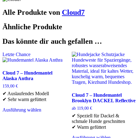
Alle Produkte von
Cloud7
Ähnliche Produkte
Das könnte dir auch gefallen …
Letzte Chance
Cloud 7 – Hundemantel
Alaska Anthra
159,00
€
✔ Auslaufendes Modell
Cloud 7 – Hundemantel
✔ Sehr warm gefüttert
Brooklyn DACKEL Reflective
ab
119,00
€
Ausführung wählen
Dieses
✔ Speziell für Dackel &
Produkt
schmale Hunde geschnitten
weist
✔ Warm gefüttert
mehrere
Varianten
Ausführung wählen