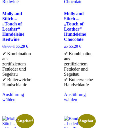
Molly and
Molly and
Stitch –
Stitch –
„Touch of
„Touch of
Leather“
Leather“
Hundeleine
Hundeleine
Redwine
Chocolate
69,00
€
55,20
€
ab
55,20
€
✔ Kombination
✔ Kombination
aus
aus
zertifiziertem
zertifiziertem
Fettleder und
Fettleder und
Segeltau
Segeltau
✔ Butterweiche
✔ Butterweiche
Handschlaufe
Handschlaufe
Ausführung
Ausführung
wählen
wählen
Angebot!
Angebot!