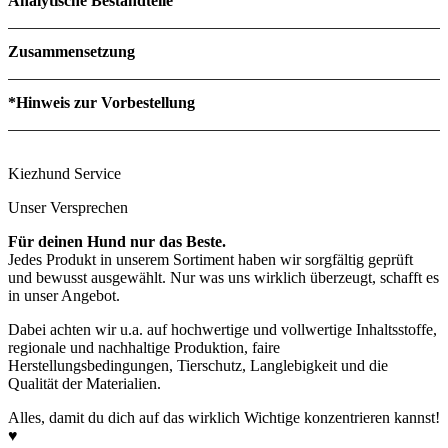
Analytische Bestandteile
Rohprotein
23
Zusammensetzung
Rohfett
16
Rohfaser
1,
Rohasche
2,
*Hinweis zur Vorbestellung
Feuchte
60
Kiezhund Service
Unser Versprechen
Für deinen Hund nur das Beste.
Jedes Produkt in unserem Sortiment haben wir sorgfältig geprüft
und bewusst ausgewählt. Nur was uns wirklich überzeugt, schafft es
in unser Angebot.
Dabei achten wir u.a. auf hochwertige und vollwertige Inhaltsstoffe,
regionale und nachhaltige Produktion, faire
Herstellungsbedingungen, Tierschutz, Langlebigkeit und die
Qualität der Materialien.
Alles, damit du dich auf das wirklich Wichtige konzentrieren kannst!
♥