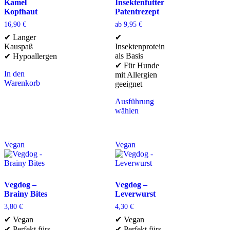
Kamel
Insektenfutter
Kopfhaut
Patentrezept
16,90
€
ab
9,95
€
✔ Langer
✔
Kauspaß
Insektenprotein
als Basis
✔ Hypoallergen
✔ Für Hunde
In den
mit Allergien
Warenkorb
geeignet
Ausführung
wählen
Vegan
Vegan
Vegdog –
Vegdog –
Brainy Bites
Leverwurst
3,80
€
4,30
€
✔ Vegan
✔ Vegan
✔ Perfekt fürs
✔ Perfekt fürs