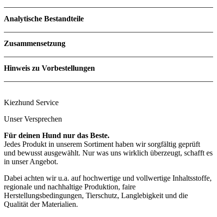
Analytische Bestandteile
Rohprotein
14,0 %
Zusammensetzung
Rohfett
5,5 %
Rohasche
1,5 %
Feuchte
69,0 %
Hinweis zu Vorbestellungen
Kiezhund Service
Unser Versprechen
Für deinen Hund nur das Beste.
Jedes Produkt in unserem Sortiment haben wir sorgfältig geprüft
und bewusst ausgewählt. Nur was uns wirklich überzeugt, schafft es
in unser Angebot.
Dabei achten wir u.a. auf hochwertige und vollwertige Inhaltsstoffe,
regionale und nachhaltige Produktion, faire
Herstellungsbedingungen, Tierschutz, Langlebigkeit und die
Qualität der Materialien.