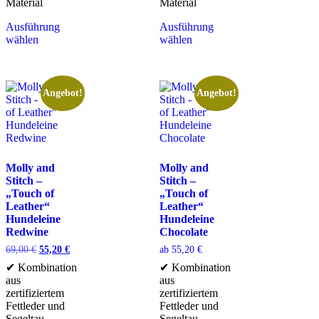
Material
Material
Ausführung
Ausführung
wählen
wählen
Angebot!
Angebot!
Molly and
Molly and
Stitch –
Stitch –
„Touch of
„Touch of
Leather“
Leather“
Hundeleine
Hundeleine
Redwine
Chocolate
69,00
€
55,20
€
ab
55,20
€
✔ Kombination
✔ Kombination
aus
aus
zertifiziertem
zertifiziertem
Fettleder und
Fettleder und
Segeltau
Segeltau