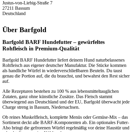
Justus-von-Liebig-Straße 7
27211 Bassum
Deutschland
Über
Barfgold
Barfgold BARF Hundefutter – gewürfeltes
Rohfleisch in Premium-Qualität
Barfgold BARF Hundefutter liefert deinem Hund naturbelassenes
Rohfleisch aus eigener deutscher Manufaktur. Die Stücke kommen
als handliche Würfel in wiederverschließbaren Beuteln. Du taust
genau die Portion auf, die du brauchst, und bewahrst den Rest sicher
auf.
Alle Rezepturen bestehen zu 100 % aus lebensmittel­tauglichen
Zutaten, ganz ohne künstliche Zusätze. Das Fleisch stammt
überwiegend aus Deutschland und der EU, Barfgold überwacht jede
Charge streng in Bassum, Niedersachsen.
Ob reines Muskelfleisch, komplette Menüs oder Gemüse-Mix – das
Sortiment deckt alle BARF-Komponenten ab. Ein optionales Futter-
Abo bringt die gefrorenen Würfel regelmäßig vor deine Haustür und