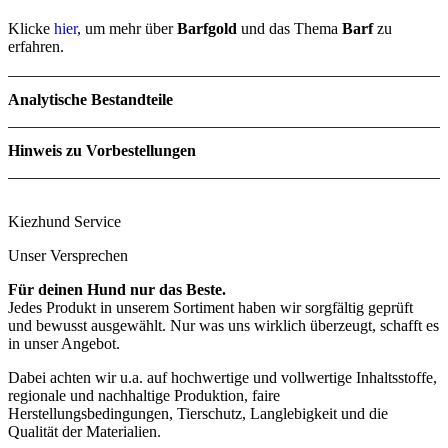
Klicke
hier
, um mehr über
Barfgold
und das Thema
Barf
zu
erfahren.
Analytische Bestandteile
Hinweis zu Vorbestellungen
Rohprotein
14.5 %
Rohfett
28.3 %
Rohfaser
0.1 %
Rohasche
0.7 %
Kiezhund Service
Feuchte
56.4 %
Unser Versprechen
Für deinen Hund nur das Beste.
Jedes Produkt in unserem Sortiment haben wir sorgfältig geprüft
und bewusst ausgewählt. Nur was uns wirklich überzeugt, schafft es
in unser Angebot.
Dabei achten wir u.a. auf hochwertige und vollwertige Inhaltsstoffe,
regionale und nachhaltige Produktion, faire
Herstellungsbedingungen, Tierschutz, Langlebigkeit und die
Qualität der Materialien.