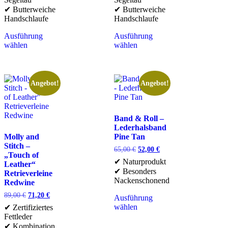
✔ Butterweiche
✔ Butterweiche
Handschlaufe
Handschlaufe
Ausführung
Ausführung
wählen
wählen
Angebot!
Angebot!
Band & Roll –
Lederhalsband
Molly and
Pine Tan
Stitch –
65,00
€
52,00
€
„Touch of
✔ Naturprodukt
Leather“
✔ Besonders
Retrieverleine
Nackenschonend
Redwine
89,00
€
71,20
€
Ausführung
wählen
✔ Zertifiziertes
Fettleder
✔ Kombination