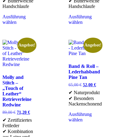
✔ Butterweiche
✔ Butterweiche
Handschlaufe
Handschlaufe
Ausführung
Ausführung
wählen
wählen
Angebot!
Angebot!
Band & Roll –
Lederhalsband
Molly and
Pine Tan
Stitch –
65,00
€
52,00
€
„Touch of
✔ Naturprodukt
Leather“
✔ Besonders
Retrieverleine
Nackenschonend
Redwine
89,00
€
71,20
€
Ausführung
wählen
✔ Zertifiziertes
Fettleder
✔ Kombination
aus Leine und