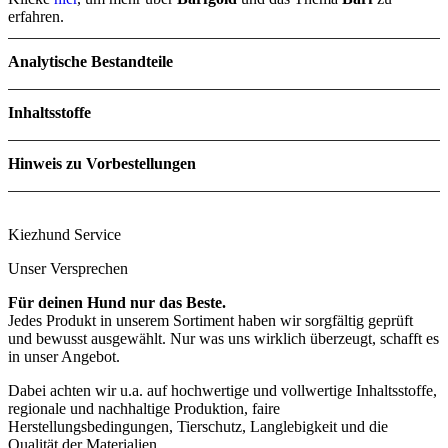
erfahren.
Analytische Bestandteile
Inhaltsstoffe
Rohprotein
15.5 %
Rohfett
7.5 %
34% Leber
Rohfaser
0.8 %
Hinweis zu Vorbestellungen
17% Niere
Rohasche
1.2 %
17% Herz
Feuchte
75.0 %
16% Milz
Kiezhund Service
16% Lunge
Unser Versprechen
Für deinen Hund nur das Beste.
Jedes Produkt in unserem Sortiment haben wir sorgfältig geprüft
und bewusst ausgewählt. Nur was uns wirklich überzeugt, schafft es
in unser Angebot.
Dabei achten wir u.a. auf hochwertige und vollwertige Inhaltsstoffe,
regionale und nachhaltige Produktion, faire
Herstellungsbedingungen, Tierschutz, Langlebigkeit und die
Qualität der Materialien.