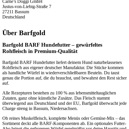
Carne’s Doggi GmbH
Justus-von-Liebig-Straße 7
27211 Bassum
Deutschland
Über
Barfgold
Barfgold BARF Hundefutter – gewürfeltes
Rohfleisch in Premium-Qualität
Barfgold BARF Hundefutter liefert deinem Hund naturbelassenes
Rohfleisch aus eigener deutscher Manufaktur. Die Stücke kommen
als handliche Würfel in wiederverschließbaren Beuteln. Du taust
genau die Portion auf, die du brauchst, und bewahrst den Rest sicher
auf.
Alle Rezepturen bestehen zu 100 % aus lebensmittel­tauglichen
Zutaten, ganz ohne künstliche Zusätze. Das Fleisch stammt
überwiegend aus Deutschland und der EU, Barfgold überwacht jede
Charge streng in Bassum, Niedersachsen.
Ob reines Muskelfleisch, komplette Menüs oder Gemüse-Mix – das
Sortiment deckt alle BARF-Komponenten ab. Ein optionales Futter-
Abo bringt die gefrorenen Würfel regelmäßig vor deine Haustür und