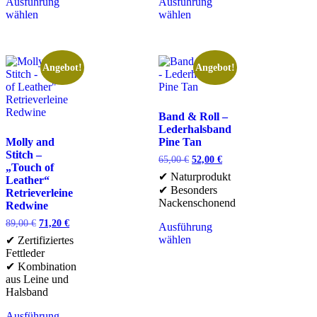
Ausführung
Ausführung
wählen
wählen
Angebot!
Angebot!
Band & Roll –
Lederhalsband
Molly and
Pine Tan
Stitch –
65,00
€
52,00
€
„Touch of
✔ Naturprodukt
Leather“
✔ Besonders
Retrieverleine
Nackenschonend
Redwine
89,00
€
71,20
€
Ausführung
wählen
✔ Zertifiziertes
Fettleder
✔ Kombination
aus Leine und
Halsband
Ausführung