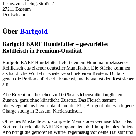
Justus-von-Liebig-Straße 7
27211 Bassum
Deutschland
Über
Barfgold
Barfgold BARF Hundefutter – gewürfeltes
Rohfleisch in Premium-Qualität
Barfgold BARF Hundefutter liefert deinem Hund naturbelassenes
Rohfleisch aus eigener deutscher Manufaktur. Die Stücke kommen
als handliche Würfel in wiederverschließbaren Beuteln. Du taust
genau die Portion auf, die du brauchst, und bewahrst den Rest sicher
auf.
Alle Rezepturen bestehen zu 100 % aus lebensmittel­tauglichen
Zutaten, ganz ohne künstliche Zusätze. Das Fleisch stammt
überwiegend aus Deutschland und der EU, Barfgold überwacht jede
Charge streng in Bassum, Niedersachsen.
Ob reines Muskelfleisch, komplette Menüs oder Gemüse-Mix – das
Sortiment deckt alle BARF-Komponenten ab. Ein optionales Futter-
Abo bringt die gefrorenen Würfel regelmäßig vor deine Haustür und