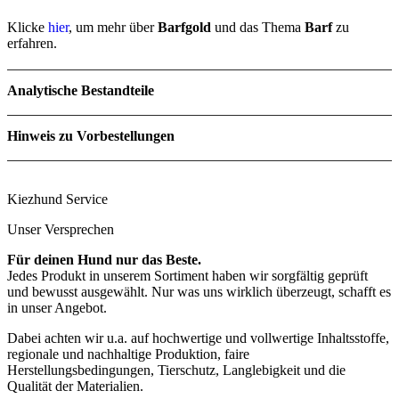
Klicke
hier
, um mehr über
Barfgold
und das Thema
Barf
zu
erfahren.
Analytische Bestandteile
Rohprotein
15,8 %
Hinweis zu Vorbestellungen
Rohfett
10,5 %
Rohfaser
0.8 %
Rohasche
1.2 %
Feuchte
71.7 %
Kiezhund Service
Unser Versprechen
Für deinen Hund nur das Beste.
Jedes Produkt in unserem Sortiment haben wir sorgfältig geprüft
und bewusst ausgewählt. Nur was uns wirklich überzeugt, schafft es
in unser Angebot.
Dabei achten wir u.a. auf hochwertige und vollwertige Inhaltsstoffe,
regionale und nachhaltige Produktion, faire
Herstellungsbedingungen, Tierschutz, Langlebigkeit und die
Qualität der Materialien.