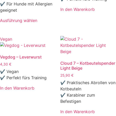
auf
✔ Für Hunde mit Allergien
In den Warenkorb
der
geeignet
Produktseite
Ausführung wählen
gewählt
Dieses
werden
Produkt
weist
Vegan
mehrere
Varianten
Vegdog – Leverwurst
auf.
Cloud 7 – Kotbeutelspender
Die
4,30
€
Light Beige
Optionen
✔ Vegan
25,90
€
können
✔ Perfekt fürs Training
auf
✔ Praktisches Abrollen von
In den Warenkorb
der
Kotbeuteln
Produktseite
✔ Karabiner zum
gewählt
Befestigen
werden
In den Warenkorb