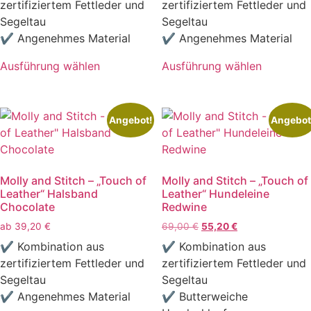
der
Produktseite
zertifiziertem Fettleder und
zertifiziertem Fettleder und
59,00 €
47,20 €.
Produktseite
gewählt
Segeltau
Segeltau
gewählt
werden
✔ Angenehmes Material
✔ Angenehmes Material
werden
Ausführung wählen
Ausführung wählen
Dieses
Dieses
Produkt
Produkt
weist
weist
Angebot!
Angebot
mehrere
mehrere
Varianten
Varianten
auf.
auf.
Molly and Stitch – „Touch of
Molly and Stitch – „Touch of
Die
Die
Leather“ Halsband
Leather“ Hundeleine
Optionen
Optionen
Chocolate
Redwine
können
können
Ursprünglicher
Aktueller
ab
39,20
€
69,00
€
55,20
€
auf
auf
Preis
Preis
✔ Kombination aus
✔ Kombination aus
der
der
war:
ist:
zertifiziertem Fettleder und
zertifiziertem Fettleder und
Produktseite
Produktseite
69,00 €
55,20 €.
Segeltau
Segeltau
gewählt
gewählt
✔ Angenehmes Material
✔ Butterweiche
werden
werden