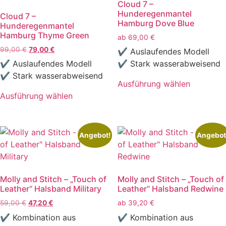
Cloud 7 –
Hunderegenmantel
Cloud 7 –
Hamburg Dove Blue
Hunderegenmantel
Hamburg Thyme Green
ab
69,00
€
Ursprünglicher
Aktueller
99,00
€
79,00
€
✔ Auslaufendes Modell
Preis
Preis
✔ Auslaufendes Modell
✔ Stark wasserabweisend
war:
ist:
✔ Stark wasserabweisend
99,00 €
79,00 €.
Ausführung wählen
Dieses
Ausführung wählen
Dieses
Produkt
Produkt
weist
weist
mehrere
Angebot!
Angebot
mehrere
Varianten
Varianten
auf.
auf.
Die
Molly and Stitch – „Touch of
Molly and Stitch – „Touch of
Die
Optionen
Leather“ Halsband Military
Leather“ Halsband Redwine
Optionen
können
Ursprünglicher
Aktueller
59,00
€
47,20
€
ab
39,20
€
können
auf
Preis
Preis
auf
der
✔ Kombination aus
✔ Kombination aus
war:
ist: