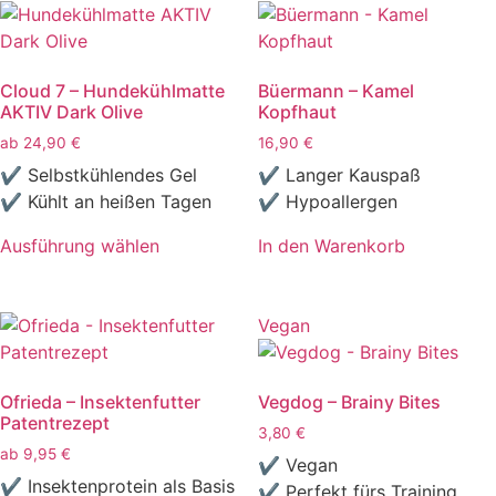
Die
Die
Optionen
Optionen
können
können
Cloud 7 – Hundekühlmatte
Büermann – Kamel
auf
auf
AKTIV Dark Olive
Kopfhaut
der
der
ab
24,90
€
16,90
€
Produktseite
Produktseite
✔ Selbstkühlendes Gel
✔ Langer Kauspaß
gewählt
gewählt
✔ Kühlt an heißen Tagen
✔ Hypoallergen
werden
werden
Ausführung wählen
In den Warenkorb
Dieses
Produkt
weist
Vegan
mehrere
Varianten
Ofrieda – Insektenfutter
Vegdog – Brainy Bites
auf.
Patentrezept
Die
3,80
€
ab
9,95
€
Optionen
✔ Vegan
können
✔ Insektenprotein als Basis
✔ Perfekt fürs Training