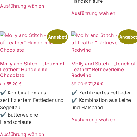
Handschlaufe
Ausführung wählen
Dieses
Ausführung wählen
Produkt
Dieses
weist
Produkt
mehrere
weist
Angebot!
Angebot
Varianten
mehrere
auf.
Varianten
Die
auf.
Molly and Stitch – „Touch of
Molly and Stitch – „Touch of
Optionen
Die
Leather“ Hundeleine
Leather“ Retrieverleine
können
Optionen
Chocolate
Redwine
auf
können
Ursprünglicher
Aktueller
ab
55,20
€
89,00
€
71,20
€
der
auf
Preis
Preis
✔ Kombination aus
✔ Zertifiziertes Fettleder
Produktseite
der
war:
ist:
zertifiziertem Fettleder und
✔ Kombination aus Leine
gewählt
Produktseite
89,00 €
71,20 €.
Segeltau
und Halsband
werden
gewählt
✔ Butterweiche
werden
Ausführung wählen
Handschlaufe
Dieses
Produkt
Ausführung wählen