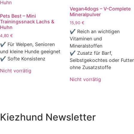
Vegan4dogs – V-Complete
Mineralpulver
Pets Best – Mini
Trainingssnack Lachs &
15,90
€
Huhn
✔ Reich an wichtigen
4,80
€
Vitaminen und
✔ Für Welpen, Senioren
Mineralstoffen
und kleine Hunde geeignet
✔ Zusatz für Barf,
✔ Softe Konsistenz
Selbstgekochtes oder Futter
ohne Zusatzstoffe
Nicht vorrätig
Nicht vorrätig
Dieses
Produkt
weist
mehrere
Kiezhund Newsletter
Varianten
auf.
Die