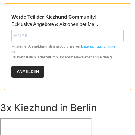
Optionen
können
auf
Werde Teil der Kiezhund Community!
der
Exklusive Angebote & Aktionen per Mail.
Produktseite
gewählt
werden
Mit deiner Anmeldung stimmst du unseren
Datenschutzrichtlinien
zu.
Du kannst dich jederzeit von unserem Newsletter abmelden :)
ANMELDEN
3x Kiezhund in Berlin