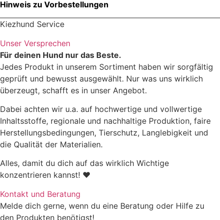
Hinweis zu Vorbestellungen
Rohprotein
16.1 %
Kiezhund Service
Unser Versprechen
Rohfett
24.8 %
Für deinen Hund nur das Beste.
Jedes Produkt in unserem Sortiment haben wir sorgfältig
Rohfaser
0.1 %
geprüft und bewusst ausgewählt. Nur was uns wirklich
überzeugt, schafft es in unser Angebot.
Rohasche
0.9 %
Dabei achten wir u.a. auf hochwertige und vollwertige
Inhaltsstoffe, regionale und nachhaltige Produktion, faire
Feuchte
58.1 %
Herstellungsbedingungen, Tierschutz, Langlebigkeit und
die Qualität der Materialien.
Alles, damit du dich auf das wirklich Wichtige
konzentrieren kannst! ♥
Kontakt und Beratung
Melde dich gerne, wenn du eine Beratung oder Hilfe zu
den Produkten benötigst!