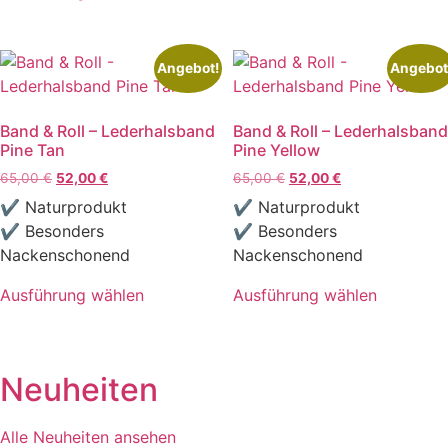
Dieses
weist
Produkt
mehrere
weist
Varianten
Angebot!
Angebot
mehrere
auf.
Varianten
Die
Band & Roll – Lederhalsband
Band & Roll – Lederhalsband
auf.
Optionen
Pine Tan
Pine Yellow
Die
können
Ursprünglicher
Aktueller
Ursprünglicher
Aktueller
65,00
€
52,00
€
65,00
€
52,00
€
Optionen
auf
Preis
Preis
Preis
Preis
können
der
✔ Naturprodukt
✔ Naturprodukt
war:
ist:
war:
ist:
auf
Produktseite
✔ Besonders
✔ Besonders
65,00 €
52,00 €.
65,00 €
52,00 €.
der
gewählt
Nackenschonend
Nackenschonend
Produktseite
werden
Ausführung wählen
Ausführung wählen
gewählt
Dieses
Dieses
werden
Produkt
Produkt
weist
weist
Neuheiten
mehrere
mehrere
Varianten
Varianten
Alle Neuheiten ansehen
auf.
auf.