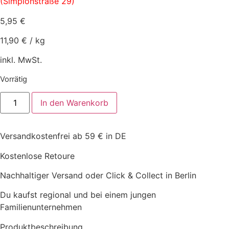
(Simplonstraße 29)
5,95
€
11,90
€
/
kg
inkl. MwSt.
Vorrätig
Barfgold
In den Warenkorb
-
Lachswürfel
500g
(Abholung
Versandkostenfrei ab 59 € in DE
Berlin-
Friedrichshain)
Menge
Kostenlose Retoure
Nachhaltiger Versand oder Click & Collect in Berlin
Du kaufst regional und bei einem jungen
Familienunternehmen
Produktbeschreibung