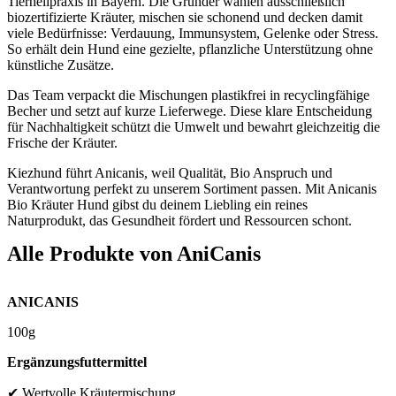
Tierheilpraxis in Bayern. Die Gründer wählen ausschließlich
biozertifizierte Kräuter, mischen sie schonend und decken damit
viele Bedürfnisse: Verdauung, Immunsystem, Gelenke oder Stress.
So erhält dein Hund eine gezielte, pflanzliche Unterstützung ohne
künstliche Zusätze.
Das Team verpackt die Mischungen plastikfrei in recyclingfähige
Becher und setzt auf kurze Lieferwege. Diese klare Entscheidung
für Nachhaltigkeit schützt die Umwelt und bewahrt gleichzeitig die
Frische der Kräuter.
Kiezhund führt Anicanis, weil Qualität, Bio Anspruch und
Verantwortung perfekt zu unserem Sortiment passen. Mit Anicanis
Bio Kräuter Hund gibst du deinem Liebling ein reines
Naturprodukt, das Gesundheit fördert und Ressourcen schont.
Alle Produkte von
AniCanis
ANICANIS
100g
Ergänzungsfuttermittel
✔ Wertvolle Kräutermischung