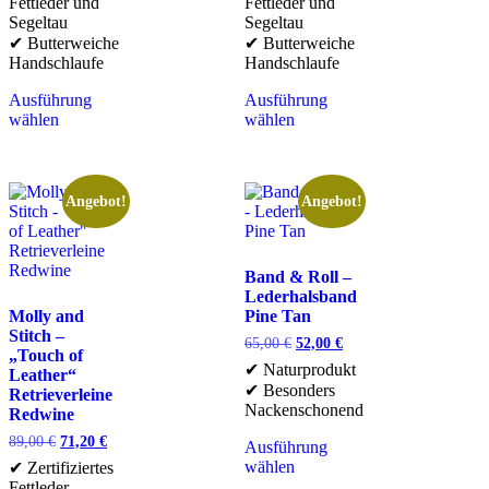
Fettleder und
Fettleder und
Segeltau
Segeltau
✔ Butterweiche
✔ Butterweiche
Handschlaufe
Handschlaufe
Ausführung
Ausführung
wählen
wählen
Angebot!
Angebot!
Band & Roll –
Lederhalsband
Molly and
Pine Tan
Stitch –
65,00
€
52,00
€
„Touch of
✔ Naturprodukt
Leather“
✔ Besonders
Retrieverleine
Nackenschonend
Redwine
89,00
€
71,20
€
Ausführung
wählen
✔ Zertifiziertes
Fettleder