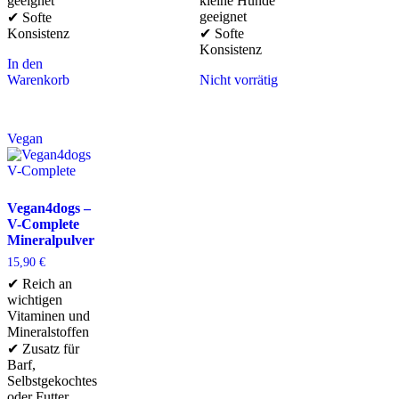
geeignet
kleine Hunde
geeignet
✔ Softe
Konsistenz
✔ Softe
Konsistenz
In den
Warenkorb
Nicht vorrätig
Vegan
Vegan4dogs –
V-Complete
Mineralpulver
15,90
€
✔ Reich an
wichtigen
Vitaminen und
Mineralstoffen
✔ Zusatz für
Barf,
Selbstgekochtes
oder Futter