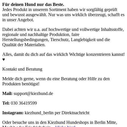
Für deinen Hund nur das Beste.
Jedes Produkt in unserem Sortiment haben wir sorgfältig geprüft
und bewusst ausgewählt. Nur was uns wirklich überzeugt, schafft es
in unser Angebot.
Rohprotein
14,0%
Dabei achten wir u.a. auf hochwertige und vollwertige Inhaltsstoffe,
regionale und nachhaltige Produktion, faire
Herstellungsbedingungen, Tierschutz, Langlebigkeit und die
Rohfett
5,5%
Qualität der Materialien.
Alles, damit du dich auf das wirklich Wichtige konzentrieren kannst!
♥
Rohasche
8,0%
Kontakt und Beratung
Rohfaser
19,8%
Melde dich gerne, wenn du eine Beratung oder Hilfe zu den
Produkten benötigst!
Mail:
support@kiezhund.de
Tel:
030 36419599
Instagram:
kiezhund_berlin per Direktnachricht
Oder besuche uns in den Kiezhund Hundeshops in Berlin Mitte,