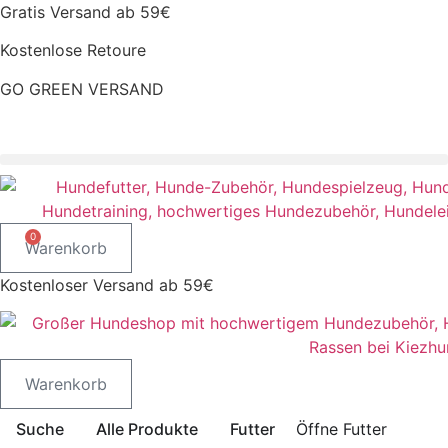
Zum
Gratis Versand ab 59€
Inhalt
Kostenlose Retoure
springen
GO GREEN VERSAND
CLOUD7 WINTERSALE – 20% RABATT
0
Warenkorb
Kostenloser Versand ab 59€
Warenkorb
Suche
Alle Produkte
Futter
Öffne Futter