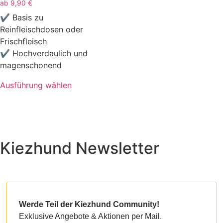
ab
9,90
€
✔ Basis zu
Reinfleischdosen oder
Frischfleisch
✔ Hochverdaulich und
magenschonend
Ausführung wählen
Dieses
Produkt
weist
mehrere
Kiezhund Newsletter
Varianten
auf.
Die
Optionen
können
auf
Werde Teil der Kiezhund Community!
der
Exklusive Angebote & Aktionen per Mail.