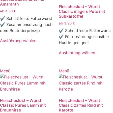
Amaranth
Fleischeslust – Wurst
Classic magere Pute mit
ab
4,50
€
Süßkartoffel
✔ Schnittfeste Futterwurst
ab
3,95
€
✔ Zusammensetzung nach
dem Beutetierprinzip
✔ Schnittfeste Futterwurst
✔ Für ernährungssensible
Ausführung wählen
Hunde geeignet
Dieses
Produkt
Ausführung wählen
weist
Dieses
mehrere
Produkt
Varianten
weist
Menü
Menü
auf.
mehrere
Die
Varianten
Optionen
auf.
können
Die
Fleischeslust – Wurst
Fleischeslust – Wurst
auf
Optionen
Classic Pures Lamm mit
Classic zartes Rind mit
der
können
Braunhirse
Karotte
Produktseite
auf