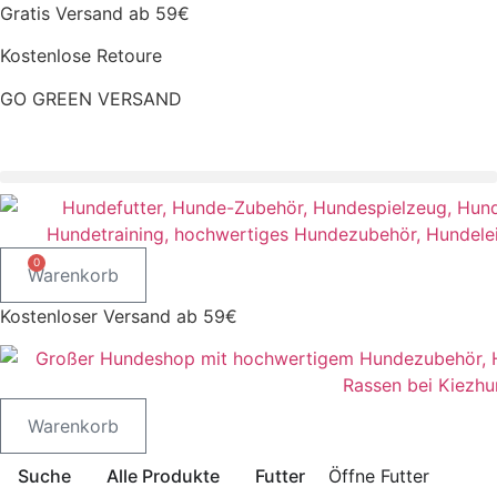
Zum
Gratis Versand ab 59€
Inhalt
Kostenlose Retoure
springen
GO GREEN VERSAND
CLOUD7 WINTERSALE – 20% RABATT
0
Warenkorb
Kostenloser Versand ab 59€
Warenkorb
Suche
Alle Produkte
Futter
Öffne Futter