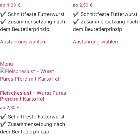
ab
4,30
€
ab
2,50
€
gewählt
der
✔ Schnittfeste Futterwurst
✔ Schnittfeste Futterwurst
werden
Produktseite
✔ Zusammensetzung nach
✔ Zusammensetzung nach
gewählt
dem Beutetierprinzip
dem Beutetierprinzip
werden
Ausführung wählen
Ausführung wählen
Dieses
Dieses
Produkt
Produkt
weist
weist
Menü
mehrere
mehrere
Varianten
Varianten
auf.
auf.
Fleischeslust – Wurst Pures
Die
Die
Pferd mit Kartoffel
Optionen
Optionen
ab
2,80
€
können
können
auf
auf
✔ Schnittfeste Futterwurst
der
der
✔ Zusammensetzung nach
Produktseite
Produktseite
dem Beutetierprinzip
gewählt
gewählt