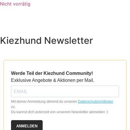
Nicht vorrätig
werden
werden
Dieses
Produkt
weist
mehrere
Kiezhund Newsletter
Varianten
auf.
Die
Optionen
können
auf
Werde Teil der Kiezhund Community!
der
Exklusive Angebote & Aktionen per Mail.
Produktseite
gewählt
werden
Mit deiner Anmeldung stimmst du unseren
Datenschutzrichtlinien
zu.
Du kannst dich jederzeit von unserem Newsletter abmelden :)
ANMELDEN