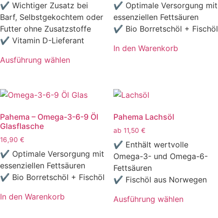
✔ Wichtiger Zusatz bei
✔ Optimale Versorgung mit
Barf, Selbstgekochtem oder
essenziellen Fettsäuren
Futter ohne Zusatzstoffe
✔ Bio Borretschöl + Fischöl
✔ Vitamin D-Lieferant
In den Warenkorb
Ausführung wählen
Dieses
Produkt
weist
mehrere
Pahema – Omega-3-6-9 Öl
Pahema Lachsöl
Varianten
Glasflasche
auf.
ab
11,50
€
16,90
€
Die
✔ Enthält wertvolle
Optionen
✔ Optimale Versorgung mit
Omega-3- und Omega-6-
können
essenziellen Fettsäuren
Fettsäuren
auf
✔ Bio Borretschöl + Fischöl
✔ Fischöl aus Norwegen
der
In den Warenkorb
Ausführung wählen
Produktseite
Dieses
gewählt