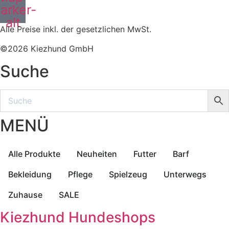
arker-
alt
Alle Preise inkl. der gesetzlichen MwSt.
©2026 Kiezhund GmbH
Suche
MENÜ
Alle Produkte
Neuheiten
Futter
Barf
Bekleidung
Pflege
Spielzeug
Unterwegs
Zuhause
SALE
Kiezhund Hundeshops