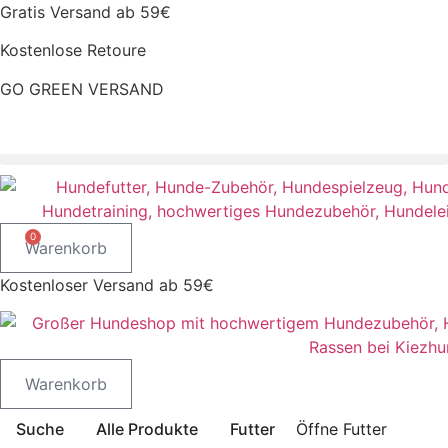
Zum
Gratis Versand ab 59€
Inhalt
Kostenlose Retoure
springen
GO GREEN VERSAND
CLOUD7 WINTERSALE – 20% RABATT
0
Warenkorb
Kostenloser Versand ab 59€
Warenkorb
Suche
Alle Produkte
Futter
Öffne Futter