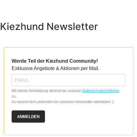
Produkt
werden
weist
mehrere
Kiezhund Newsletter
Varianten
auf.
Die
Optionen
können
auf
Werde Teil der Kiezhund Community!
der
Exklusive Angebote & Aktionen per Mail.
Produktseite
gewählt
werden
Mit deiner Anmeldung stimmst du unseren
Datenschutzrichtlinien
zu.
Du kannst dich jederzeit von unserem Newsletter abmelden :)
ANMELDEN