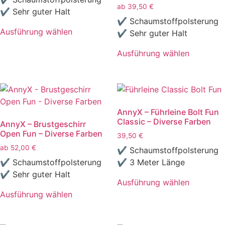
ab
39,50
€
✔ Sehr guter Halt
✔ Schaumstoffpolsterung
Ausführung wählen
✔ Sehr guter Halt
Dieses
Ausführung wählen
Produkt
Dieses
weist
Produkt
mehrere
weist
Varianten
mehrere
auf.
AnnyX – Führleine Bolt Fun
Varianten
Die
Classic – Diverse Farben
AnnyX – Brustgeschirr
auf.
Optionen
Open Fun – Diverse Farben
39,50
€
Die
können
ab
52,00
€
Optionen
✔ Schaumstoffpolsterung
auf
können
✔ Schaumstoffpolsterung
✔ 3 Meter Länge
der
auf
✔ Sehr guter Halt
Produktseite
Ausführung wählen
der
gewählt
Dieses
Ausführung wählen
Produktseite
werden
Dieses
Produkt
gewählt
Produkt
weist
werden