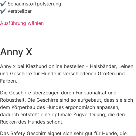
Optionen
auf
✔ Schaumstoffpolsterung
können
der
✔ verstellbar
auf
Produktseite
Ausführung wählen
der
gewählt
Dieses
Produktseite
werden
Produkt
gewählt
weist
werden
Anny X
mehrere
Varianten
Anny x bei Kiezhund online bestellen – Halsbänder, Leinen
auf.
und Geschirre für Hunde in verschiedenen Größen und
Die
Farben.
Optionen
können
Die Geschirre
überzeugen durch Funktionalität
und
auf
Robustheit. Die Geschirre sind so aufgebaut, dass sie sich
der
dem Körperbau des Hundes ergonomisch anpassen,
Produktseite
dadurch entsteht eine optimale Zugverteilung, die den
gewählt
Rücken des Hundes schont.
werden
Das Safety Geschirr eignet sich sehr gut für Hunde, die