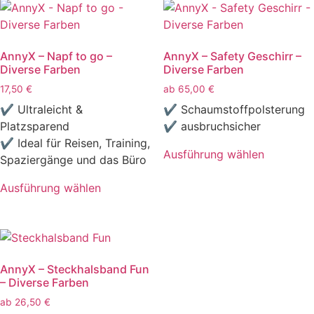
weist
mehrere
mehrere
Varianten
Varianten
auf.
AnnyX – Napf to go –
AnnyX – Safety Geschirr –
auf.
Die
Diverse Farben
Diverse Farben
Die
Optionen
17,50
€
ab
65,00
€
Optionen
können
können
auf
✔ Ultraleicht &
✔ Schaumstoffpolsterung
auf
der
Platzsparend
✔ ausbruchsicher
der
Produktseite
✔ Ideal für Reisen, Training,
Ausführung wählen
Produktseite
gewählt
Spaziergänge und das Büro
Dieses
gewählt
werden
Produkt
Ausführung wählen
werden
Dieses
weist
Produkt
mehrere
weist
Varianten
mehrere
auf.
AnnyX – Steckhalsband Fun
Varianten
Die
– Diverse Farben
auf.
Optionen
ab
26,50
€
Die
können