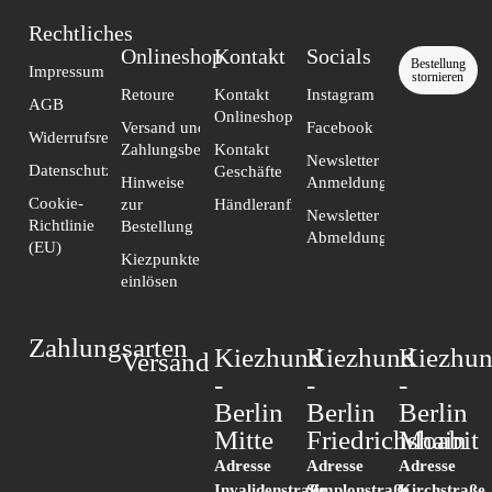
Rechtliches
Onlineshop
Kontakt​
Socials
Bestellung
Impressum
stornieren
Retoure
Kontakt
Instagram
AGB
Onlineshop
Versand und
Facebook
Widerrufsrecht
Zahlungsbedingungen
Kontakt
Newsletter
Datenschutzerklärung
Geschäfte
Hinweise
Anmeldung
Cookie-
zur
Händleranfragen
Newsletter
Richtlinie
Bestellung
Abmeldung
(EU)
Kiezpunkte
einlösen
Zahlungsarten
Kiezhund
Kiezhund
Kiezhu
Versand
-
-
-
Berlin
Berlin
Berlin
Mitte
Friedrichshain
Moabit
Adresse
Adresse
Adresse
Invalidenstraße
Simplonstraße
Kirchstraße