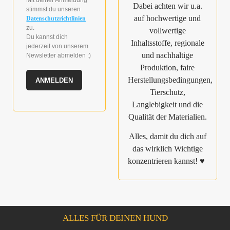
Mit deiner Anmeldung
Dabei achten wir u.a.
stimmst du unseren
auf hochwertige und
Datenschutzrichtlinien
zu.
vollwertige
Du kannst dich
Inhaltsstoffe, regionale
jederzeit von unserem
und nachhaltige
Newsletter abmelden :)
Produktion, faire
Herstellungsbedingungen,
ANMELDEN
Tierschutz,
Langlebigkeit und die
Qualität der Materialien.
Alles, damit du dich auf
das wirklich Wichtige
konzentrieren kannst! ♥
ALLES FÜR DEINEN HUND