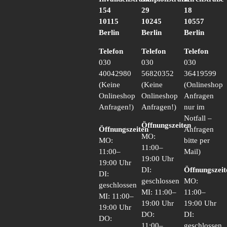
154
29
18
10115
10245
10557
Berlin
Berlin
Berlin
Telefon
Telefon
Telefon
030
030
030
40042980
56820352
36419599
(Keine
(Keine
(Onlineshop
Onlineshop
Onlineshop
Anfragen
Anfragen!)
Anfragen!)
nur im
Notfall –
Öffnungszeiten
Öffnungszeiten
Anfragen
MO:
MO:
bitte per
11:00–
11:00–
Mail)
19:00 Uhr
19:00 Uhr
DI:
Öffnungszeit
DI:
geschlossen
MO:
geschlossen
MI: 11:00–
11:00–
MI: 11:00–
19:00 Uhr
19:00 Uhr
19:00 Uhr
DO:
DI:
DO:
11:00–
geschlossen