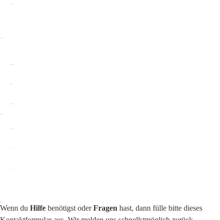
Kotbeutel
Zuhause
Alle Produkte ansehen
Neuheiten
Beliebte Produkte
Kategorien
Decken und Betten
Näpfe
Bücher
Hilfe / Support
Wenn du
Hilfe
benötigst oder
Fragen
hast, dann fülle bitte dieses
Kontaktformular aus. Wir melden uns schnellstmöglich zurück.