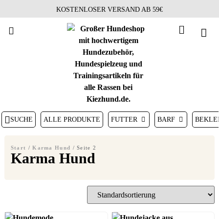
KOSTENLOSER VERSAND AB 59€
SUCHE
ALLE PRODUKTE
FUTTER
BARF
BEKLE
Start
/
Karma Hund
/ Seite 2
Karma Hund