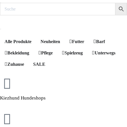
Suche
MENÜ
Alle Produkte
Neuheiten
Futter
Barf
Bekleidung
Pflege
Spielzeug
Unterwegs
Zuhause
SALE
Kiezhund Hundeshops