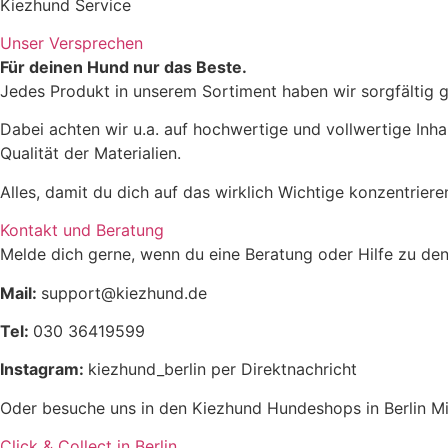
Kiezhund Service
Unser Versprechen
Für deinen Hund nur das Beste.
Jedes Produkt in unserem Sortiment haben wir sorgfältig g
XS
: sehr kleine Windspiele bis ca. 4 kg
Dabei achten wir u.a. auf hochwertige und vollwertige Inha
S
: Hündinnen 4–5 kg
Qualität der Materialien.
M
: Standard-Windspiele bis ca. 5,5 kg
Alles, damit du dich auf das wirklich Wichtige konzentrier
L
: Windspiele 6–7 kg
Kontakt und Beratung
XL
: kräftigere Windspiele ab 7 kg
Melde dich gerne, wenn du eine Beratung oder Hilfe zu den
Mail:
support@kiezhund.de
Tel:
030 36419599
Instagram:
kiezhund_berlin per Direktnachricht
Oder besuche uns in den Kiezhund Hundeshops in Berlin Mi
Click & Collect in Berlin