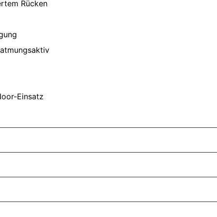
gertem Rücken
ngung
 atmungsaktiv
door-Einsatz