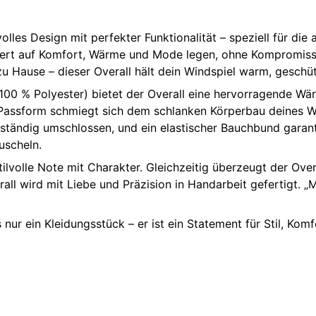
lles Design mit perfekter Funktionalität – speziell für die
e Wert auf Komfort, Wärme und Mode legen, ohne Kompromis
 Hause – dieser Overall hält dein Windspiel warm, geschüt
00 % Polyester) bietet der Overall eine hervorragende Wär
Passform schmiegt sich dem schlanken Körperbau deines Win
lständig umschlossen, und ein elastischer Bauchbund garan
uscheln.
lvolle Note mit Charakter. Gleichzeitig überzeugt der Overal
wird mit Liebe und Präzision in Handarbeit gefertigt. „Mad
r ein Kleidungsstück – er ist ein Statement für Stil, Komfo