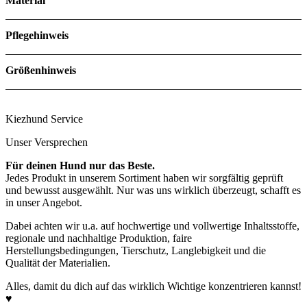
Material
Pflegehinweis
Größenhinweis
Kiezhund Service
Unser Versprechen
Für deinen Hund nur das Beste.
XS
– z. B. für zarte Silken Windsprite oder sehr kleine Whippets
Jedes Produkt in unserem Sortiment haben wir sorgfältig geprüft
(ca. 7–10 kg)
und bewusst ausgewählt. Nur was uns wirklich überzeugt, schafft es
S
– für Whippets, kleinere Podencos oder Windsprites (ca. 10–
in unser Angebot.
13 kg)
Dabei achten wir u.a. auf hochwertige und vollwertige Inhaltsstoffe,
M
– für Standard-Whippets, Podencos oder Silken Windsprite
regionale und nachhaltige Produktion, faire
Rüden (ca. 13–16 kg)
Herstellungsbedingungen, Tierschutz, Langlebigkeit und die
L
– für große Whippets, Podencos, kleinere Galgos oder Salukis
Qualität der Materialien.
(ca. 17–20 kg)
Alles, damit du dich auf das wirklich Wichtige konzentrieren kannst!
XL
– für Galgos, Salukis, größere Podencos (ab ca. 21 kg)
♥