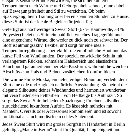
elegante, sensible Hunde entwickelt, die sich bei kühleren
Temperaturen nach Wärme und Geborgenheit sehnen, ohne dabei
auf Bewegungsfreiheit und Stil zu verzichten. Ob beim
Spaziergang, beim Training oder bei entspannten Stunden zu Hause:
dieses Shirt ist der ideale Begleiter für jeden Tag.
Gefertigt aus hochwertigem Sweat-Stoff (67 % Baumwolle, 33 %
Polyester) bietet das Shirt ein natürlich weiches Tragegefühl und
eine angenehme Wärme, die weder zu dick noch zu schwer ist. Der
Stoff ist atmungsaktiv, flexibel und sorgt für eine ideale
Temperaturregulierung – perfekt für die empfindliche Haut und das
kurze Fell von Windhunden. Der speziell entwickelte Schnitt mit
verlängertem Rücken, schmalem Halsbereich und elastischem
Bauchbund garantiert eine perfekte Passform, während die weichen
Abschlüsse an Hals und Beinen zusätzlichen Komfort bieten.
Die warme Farbe Mokka, ein tiefer, erdiger Braunton, verleiht dem
Shirt eine edle und zugleich natürliche Ausstrahlung. Sie betont die
elegante Silhouette deines Windhundes und harmoniert wunderbar
mit verschiedensten Fellfarben – von Hellbeige bis Anthrazit. So
sorgt das Sweat Shirt bei jedem Spaziergang für einen stilvollen,
zurückhaltend luxuriösen Auftritt. Es lässt sich mühelos mit
Mänteln, Overalls oder Accessoires kombinieren und ist sowohl
funktional als auch modisch ein echtes Statement.
Jedes Sweat Shirt wird mit großer Sorgfalt in Handarbeit in Berlin
gefertigt. „Made in Berlin“ steht für Qualität, Langlebigkeit und