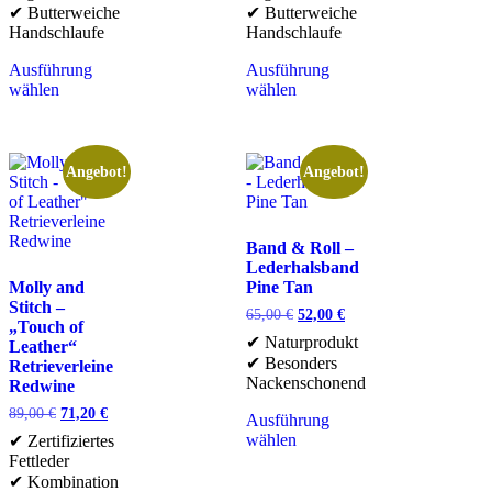
✔ Butterweiche
✔ Butterweiche
Handschlaufe
Handschlaufe
Ausführung
Ausführung
wählen
wählen
Angebot!
Angebot!
Band & Roll –
Lederhalsband
Molly and
Pine Tan
Stitch –
65,00
€
52,00
€
„Touch of
✔ Naturprodukt
Leather“
✔ Besonders
Retrieverleine
Nackenschonend
Redwine
89,00
€
71,20
€
Ausführung
wählen
✔ Zertifiziertes
Fettleder
✔ Kombination