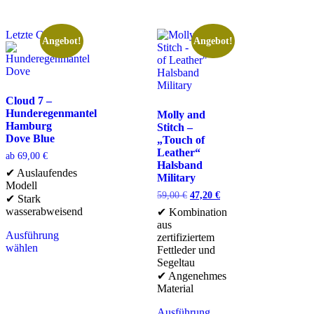
Letzte Chance
Angebot!
Angebot!
Cloud 7 –
Hunderegenmantel
Molly and
Hamburg
Stitch –
Dove Blue
„Touch of
Leather“
ab
69,00
€
Halsband
✔ Auslaufendes
Military
Modell
59,00
€
47,20
€
✔ Stark
wasserabweisend
✔ Kombination
aus
Ausführung
zertifiziertem
wählen
Fettleder und
Segeltau
✔ Angenehmes
Material
Ausführung