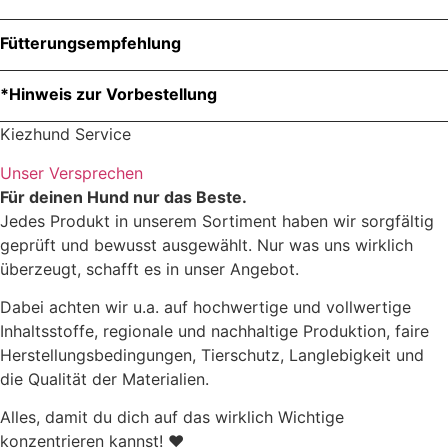
Menge
Fütterungsempfehlung
*Hinweis zur Vorbestellung
Körpergewicht des Hundes
Tägliche Futtermen
Zutaten
Kiezhund Service
1-5kg
25-90g
Unser Versprechen
Für deinen Hund nur das Beste.
5-15kg
90-200g
Jedes Produkt in unserem Sortiment haben wir sorgfältig
geprüft und bewusst ausgewählt. Nur was uns wirklich
15-25kg
200-290g
überzeugt, schafft es in unser Angebot.
25-35kg
290-370g
Dabei achten wir u.a. auf hochwertige und vollwertige
Inhaltsstoffe, regionale und nachhaltige Produktion, faire
Herstellungsbedingungen, Tierschutz, Langlebigkeit und
35-45kg
370-450g
die Qualität der Materialien.
45kg +
450g +
Alles, damit du dich auf das wirklich Wichtige
konzentrieren kannst! ♥