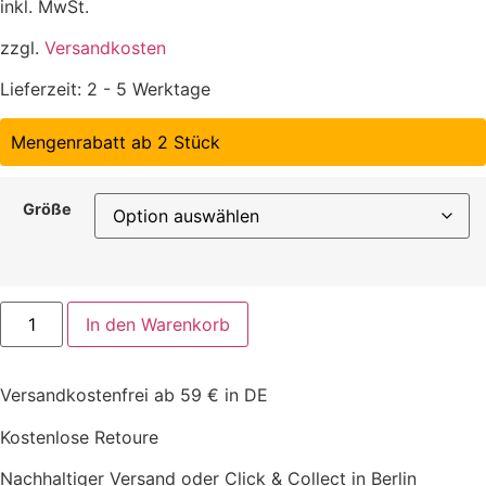
inkl. MwSt.
zzgl.
Versandkosten
Lieferzeit:
2 - 5 Werktage
Mengenrabatt ab 2 Stück
Größe
Wolfsblut
In den Warenkorb
-
VetLine
Joint
Care
Versandkostenfrei ab 59 € in DE
Menge
Kostenlose Retoure
Nachhaltiger Versand oder Click & Collect in Berlin