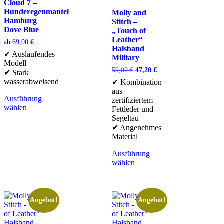
Cloud 7 –
Hunderegenmantel
Molly and
Hamburg
Stitch –
Dove Blue
„Touch of
Leather“
ab
69,00
€
Halsband
✔ Auslaufendes
Military
Modell
59,00
€
47,20
€
✔ Stark
wasserabweisend
✔ Kombination
aus
Ausführung
zertifiziertem
wählen
Fettleder und
Segeltau
✔ Angenehmes
Material
Ausführung
wählen
Angebot!
Angebot!