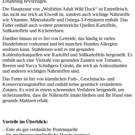
Ernährung bevorzugen.
Die Hauptzutat von „Wolfsblut Adult Wild Duck“ ist Entenfleisch,
das nicht nur reich an Eiweiß ist, sondern auch wichtige Nährstoffe
wie Vitamine, Mineralstoffe und Omega-3-Fettsäuren enthält. Das
Futter enthält auch weitere proteinreiche Quellen Kartoffeln,
Süßkartoffeln und Kichererbsen.
Darüber hinaus ist es frei von Getreide, das häufig in vielen
Hundefuttern vorkommt und bei manchen Hunden Allergien
auslösen kann. Stattdessen wird es mit gesunden
Kohlenhydratquellen wie Kartoffel und Süßkartoffeln hergestellt. Es
enthält auch eine Vielzahl von gesunden Zutaten wie Tomaten,
Beeren und Yucca Schidigera Extrakt, die reich an Antioxidantien
und anderen wichtigen Nährstoffen sind.
Das Futter ist frei von künstlichen Farb-, Geschmacks- und
Konservierungsstoffen und enthält keine genetisch veränderten
Zutaten. Es wird in einem schonenden Verfahren hergestellt, um
sicherzustellen, dass die Nährstoffe intakt bleiben und Ihr Hund eine
gesunde Mahlzeit erhält.
Vorteile im Überblick:
– Ente als gut verdauliche Proteinquelle
– für ernährungsempfindliche Hunde geeignet