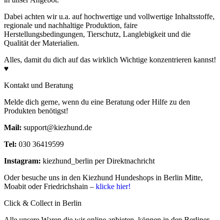
Dabei achten wir u.a. auf hochwertige und vollwertige Inhaltsstoffe,
regionale und nachhaltige Produktion, faire
Herstellungsbedingungen, Tierschutz, Langlebigkeit und die
Qualität der Materialien.
Rohprotein
21,0%
Alles, damit du dich auf das wirklich Wichtige konzentrieren kannst!
Rohfett
9,0%
♥
Rohasche
9,0%
Rohfaser
3,0%
Kontakt und Beratung
Feuchtigkeit
8,0%
Melde dich gerne, wenn du eine Beratung oder Hilfe zu den
Kalzium
1,58%
Produkten benötigst!
Phosphor
0,95%
Mail:
support@kiezhund.de
Tel:
030 36419599
Instagram:
kiezhund_berlin per Direktnachricht
Oder besuche uns in den Kiezhund Hundeshops in Berlin Mitte,
Moabit oder Friedrichshain –
klicke hier!
Click & Collect in Berlin
Alle unsere Waren die wir online anbieten, können in den Berliner