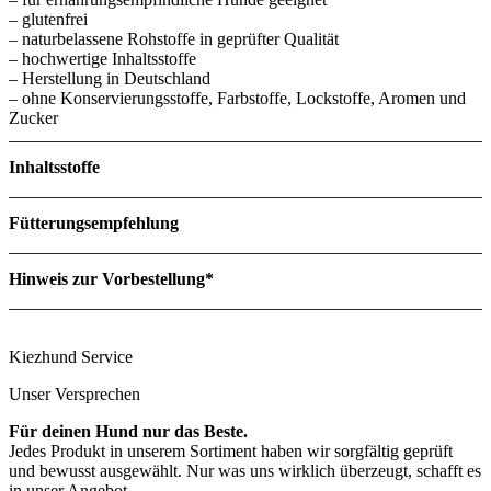
– glutenfrei
– naturbelassene Rohstoffe in geprüfter Qualität
– hochwertige Inhaltsstoffe
– Herstellung in Deutschland
– ohne Konservierungsstoffe, Farbstoffe, Lockstoffe, Aromen und
Zucker
Inhaltsstoffe
Menge
Fütterungsempfehlung
Körpergewicht des Hundes
Tägliche Futtermenge
Hinweis zur Vorbestellung*
1-5kg
30-90g
5-15kg
90-210g
Zutaten
15-25kg
210-310g
25-35kg
310-400g
Kiezhund Service
35-45kg
400-480g
45kg +
480g +
Unser Versprechen
Für deinen Hund nur das Beste.
Jedes Produkt in unserem Sortiment haben wir sorgfältig geprüft
und bewusst ausgewählt. Nur was uns wirklich überzeugt, schafft es
in unser Angebot.