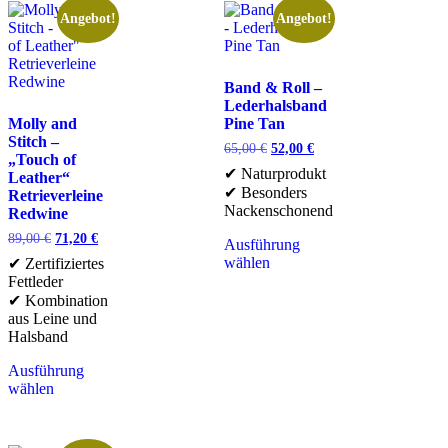
Angebot!
Angebot!
Band & Roll –
Lederhalsband
Molly and
Pine Tan
Stitch –
65,00
€
52,00
€
„Touch of
✔ Naturprodukt
Leather“
✔ Besonders
Retrieverleine
Nackenschonend
Redwine
89,00
€
71,20
€
Ausführung
wählen
✔ Zertifiziertes
Fettleder
✔ Kombination
aus Leine und
Halsband
Ausführung
wählen