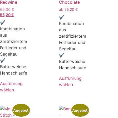
Redwine
Chocolate
69,00
€
ab
55,20
€
55,20
€
✔
✔
Kombination
Kombination
aus
aus
zertifiziertem
zertifiziertem
Fettleder und
Fettleder und
Segeltau
Segeltau
✔
✔
Butterweiche
Butterweiche
Handschlaufe
Handschlaufe
Ausführung
Ausführung
wählen
wählen
Angebot!
Angebot!