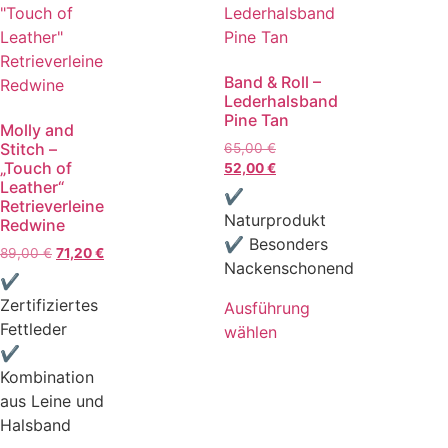
Band & Roll –
Lederhalsband
Pine Tan
Molly and
Stitch –
65,00
€
„Touch of
52,00
€
Leather“
✔
Retrieverleine
Naturprodukt
Redwine
✔ Besonders
89,00
€
71,20
€
Nackenschonend
✔
Zertifiziertes
Ausführung
Fettleder
wählen
✔
Kombination
aus Leine und
Halsband