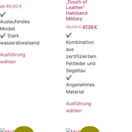
„Touch of
ab
69,00
€
Leather“
Halsband
✔
Military
Auslaufendes
59,00
€
47,20
€
Modell
✔
✔ Stark
Kombination
wasserabweisend
aus
Ausführung
zertifiziertem
wählen
Fettleder und
Segeltau
✔
Angenehmes
Material
Ausführung
wählen