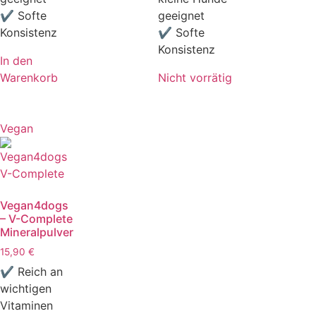
✔ Softe
geeignet
Konsistenz
✔ Softe
Konsistenz
In den
Warenkorb
Nicht vorrätig
Vegan
Vegan4dogs
– V-Complete
Mineralpulver
15,90
€
✔ Reich an
wichtigen
Vitaminen