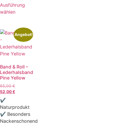
Ausführung
wählen
Angebot!
Band & Roll –
Lederhalsband
Pine Yellow
65,00
€
52,00
€
✔
Naturprodukt
✔ Besonders
Nackenschonend