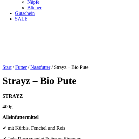
Näpfe
Bücher
Gutschein
SALE
Start
/
Futter
/
Nassfutter
/ Strayz – Bio Pute
Strayz – Bio Pute
STRAYZ
400g
Alleinfuttermittel
✔ mit Kürbis, Fenchel und Reis
✔ Jede Dose spendet Futter an Streuner