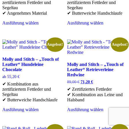
zertifiziertem Fettleder und
zertifiziertem Fettleder und
Produktseite
Produktseite
69,00 €
55,20 €.
Segeltau
Segeltau
gewählt
gewählt
✔ Angenehmes Material
✔ Butterweiche Handschlaufe
werden
werden
Ausführung wählen
Ausführung wählen
Dieses
Dieses
Produkt
Produkt
weist
weist
mehrere
mehrere
Angebot!
Angebot!
Varianten
Varianten
auf.
auf.
Die
Die
Molly and Stitch – „Touch of
Optionen
Optionen
Leather“ Hundeleine
Molly and Stitch – „Touch of
können
können
Chocolate
Leather“ Retrieverleine
auf
auf
Redwine
ab
55,20
€
der
der
Ursprünglicher
Aktueller
89,00
€
71,20
€
✔ Kombination aus
Produktseite
Produktseite
Preis
Preis
zertifiziertem Fettleder und
✔ Zertifiziertes Fettleder
gewählt
gewählt
war:
ist:
Segeltau
✔ Kombination aus Leine und
werden
werden
89,00 €
71,20 €.
✔ Butterweiche Handschlaufe
Halsband
Ausführung wählen
Ausführung wählen
Dieses
Dieses
Produkt
Produkt
weist
weist