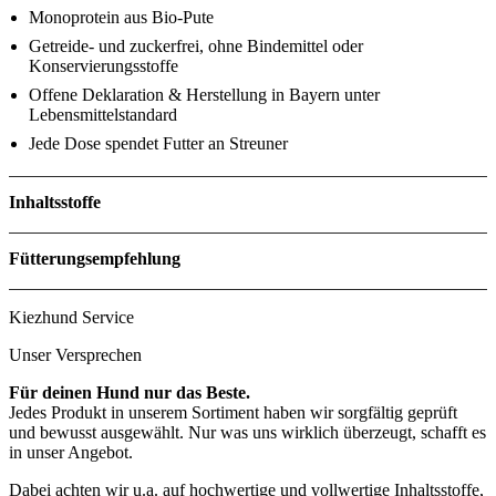
Monoprotein aus Bio-Pute
Getreide- und zuckerfrei, ohne Bindemittel oder
Konservierungsstoffe
Offene Deklaration & Herstellung in Bayern unter
Lebensmittelstandard
Jede Dose spendet Futter an Streuner
Inhaltsstoffe
Menge
Fütterungsempfehlung
Hundegewicht
Tag
Kiezhund Service
1–5 kg
70–265 g
Zutaten
5–10 kg
265–445 g
Unser Versprechen
10–20 kg
445–745 g
20–30 kg
745–1 010 g
Für deinen Hund nur das Beste.
30–40 kg
1 010–1 250 g
Jedes Produkt in unserem Sortiment haben wir sorgfältig geprüft
und bewusst ausgewählt. Nur was uns wirklich überzeugt, schafft es
in unser Angebot.
Dabei achten wir u.a. auf hochwertige und vollwertige Inhaltsstoffe,