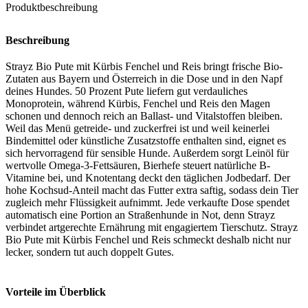
Produktbeschreibung
Beschreibung
Strayz Bio Pute mit Kürbis Fenchel und Reis bringt frische Bio-
Zutaten aus Bayern und Österreich in die Dose und in den Napf
deines Hundes. 50 Prozent Pute liefern gut verdauliches
Monoprotein, während Kürbis, Fenchel und Reis den Magen
schonen und dennoch reich an Ballast- und Vitalstoffen bleiben.
Weil das Menü getreide- und zuckerfrei ist und weil keinerlei
Bindemittel oder künstliche Zusatzstoffe enthalten sind, eignet es
sich hervorragend für sensible Hunde. Außerdem sorgt Leinöl für
wertvolle Omega-3-Fettsäuren, Bierhefe steuert natürliche B-
Vitamine bei, und Knotentang deckt den täglichen Jodbedarf. Der
hohe Kochsud-Anteil macht das Futter extra saftig, sodass dein Tier
zugleich mehr Flüssigkeit aufnimmt. Jede verkaufte Dose spendet
automatisch eine Portion an Straßenhunde in Not, denn Strayz
verbindet artgerechte Ernährung mit engagiertem Tierschutz. Strayz
Bio Pute mit Kürbis Fenchel und Reis schmeckt deshalb nicht nur
lecker, sondern tut auch doppelt Gutes.
Vorteile im Überblick