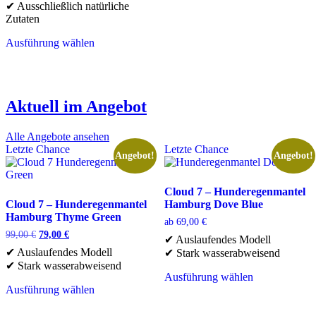
✔ Ausschließlich natürliche
Zutaten
Ausführung wählen
Dieses
Produkt
weist
mehrere
Aktuell im Angebot
Varianten
auf.
Die
Alle Angebote ansehen
Optionen
Letzte Chance
Letzte Chance
Angebot!
Angebot!
können
auf
der
Cloud 7 – Hunderegenmantel
Produktseite
Cloud 7 – Hunderegenmantel
Hamburg Dove Blue
gewählt
Hamburg Thyme Green
werden
ab
69,00
€
Ursprünglicher
Aktueller
99,00
€
79,00
€
✔ Auslaufendes Modell
Preis
Preis
✔ Auslaufendes Modell
✔ Stark wasserabweisend
war:
ist:
✔ Stark wasserabweisend
99,00 €
79,00 €.
Ausführung wählen
Dieses
Ausführung wählen
Dieses
Produkt
Produkt
weist