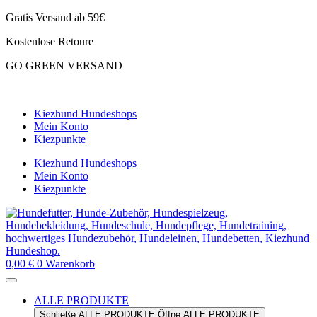
Zum
Gratis Versand ab 59€
Inhalt
Kostenlose Retoure
springen
GO GREEN VERSAND
CLOUD7 WINTERSALE – 20% RABATT
Kiezhund Hundeshops
Mein Konto
Kiezpunkte
Kiezhund Hundeshops
Mein Konto
Kiezpunkte
0,00
€
0
Warenkorb
ALLE PRODUKTE
Schließe ALLE PRODUKTE
Öffne ALLE PRODUKTE