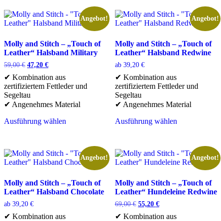
weist
mehrere
mehrere
Varianten
Angebot!
Angebot!
Varianten
auf.
auf.
Die
Die
Optionen
Molly and Stitch – „Touch of
Molly and Stitch – „Touch of
Optionen
können
Leather“ Halsband Military
Leather“ Halsband Redwine
können
auf
Ursprünglicher
Aktueller
59,00
€
47,20
€
ab
39,20
€
auf
der
Preis
Preis
✔ Kombination aus
✔ Kombination aus
der
Produktseite
war:
ist:
zertifiziertem Fettleder und
zertifiziertem Fettleder und
Produktseite
gewählt
59,00 €
47,20 €.
Segeltau
Segeltau
gewählt
werden
✔ Angenehmes Material
✔ Angenehmes Material
werden
Ausführung wählen
Ausführung wählen
Dieses
Dieses
Produkt
Produkt
weist
weist
mehrere
mehrere
Angebot!
Angebot!
Varianten
Varianten
auf.
auf.
Die
Die
Molly and Stitch – „Touch of
Molly and Stitch – „Touch of
Optionen
Optionen
Leather“ Halsband Chocolate
Leather“ Hundeleine Redwine
können
können
Ursprünglicher
Aktueller
ab
39,20
€
69,00
€
55,20
€
auf
auf
Preis
Preis
✔ Kombination aus
✔ Kombination aus
der
der
war:
ist: