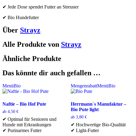
✔ Jede Dose spendet Futter an Streuner
✔ Bio Hundefutter
Über
Strayz
Alle Produkte von
Strayz
Ähnliche Produkte
Das könnte dir auch gefallen …
Menü
Bio
Mengenrabatt
Menü
Bio
Naftie – Bio Hof Pute
Herrmann´s Manufaktur –
Bio Pute light
ab
4,50
€
ab
3,80
€
✔ Optimal für Senioren und
Hunde mit Erkrankungen
✔ Hochwertige Bio-Qualität
✔ Purinarmes Futter
✔ Light-Futter