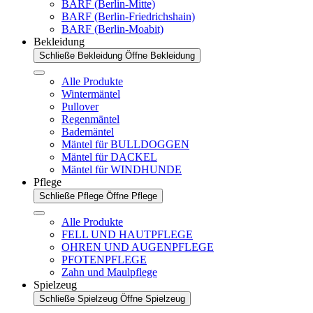
BARF (Berlin-Mitte)
BARF (Berlin-Friedrichshain)
BARF (Berlin-Moabit)
Bekleidung
Schließe Bekleidung
Öffne Bekleidung
Alle Produkte
Wintermäntel
Pullover
Regenmäntel
Bademäntel
Mäntel für BULLDOGGEN
Mäntel für DACKEL
Mäntel für WINDHUNDE
Pflege
Schließe Pflege
Öffne Pflege
Alle Produkte
FELL UND HAUTPFLEGE
OHREN UND AUGENPFLEGE
PFOTENPFLEGE
Zahn und Maulpflege
Spielzeug
Schließe Spielzeug
Öffne Spielzeug