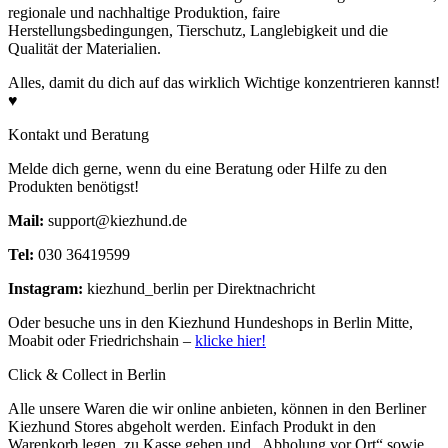
regionale und nachhaltige Produktion, faire
Herstellungsbedingungen, Tierschutz, Langlebigkeit und die
Qualität der Materialien.
Rohprotein
9,68 %
Alles, damit du dich auf das wirklich Wichtige konzentrieren kannst!
♥
Rohfett
7,92 %
Kontakt und Beratung
Melde dich gerne, wenn du eine Beratung oder Hilfe zu den
Rohasche
2,63 %
Produkten benötigst!
Mail:
support@kiezhund.de
Rohfaser
0,62 %
Tel:
030 36419599
Feuchtigkeit
71,87 %
Instagram:
kiezhund_berlin per Direktnachricht
Oder besuche uns in den Kiezhund Hundeshops in Berlin Mitte,
Moabit oder Friedrichshain –
klicke hier!
Click & Collect in Berlin
Alle unsere Waren die wir online anbieten, können in den Berliner
Kiezhund Stores abgeholt werden. Einfach Produkt in den
Warenkorb legen, zu Kasse gehen und „Abholung vor Ort“ sowie