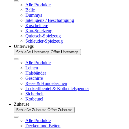
Alle Produkte
Bälle
Dummys
Intelligenz / Beschäftigung
Kuscheltiere
Kau-Spielzeug
Quietsch-Spielzeug
Schleuder-Spielzeug
Unterwegs
Schließe Unterwegs
Öffne Unterwegs
Alle Produkte
Leinen
Halsbänder
Geschirre
Reise & Hundetaschen
Leckerlibeutel & Kotbeutelspender
Sicherheit
Kotbeutel
Zuhause
Schließe Zuhause
Öffne Zuhause
Alle Produkte
Decken und Betten