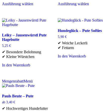
Ausführung wählen
Ausführung wählen
Dieses
Dieses
Produkt
Produkt
weist
weist
mehrere
mehrere
Varianten
Varianten
auf.
auf.
Hundeglück – Pute Softies
Die
Die
Leiky – Jausenwürstl Pute
5,90
€
Optionen
Optionen
Hagebutte
✔ Weiche Leckerli
können
können
5,25
€
✔ Fettarm
auf
auf
✔ Besondere Belohnung
der
der
In den Warenkorb
✔ Kleine Würstchen
Produktseite
Produktseite
gewählt
gewählt
In den Warenkorb
werden
werden
Mengenrabatt
Menü
Pauls Beute – Pute
ab
3,40
€
✔ Hochwertiges Hundefutter