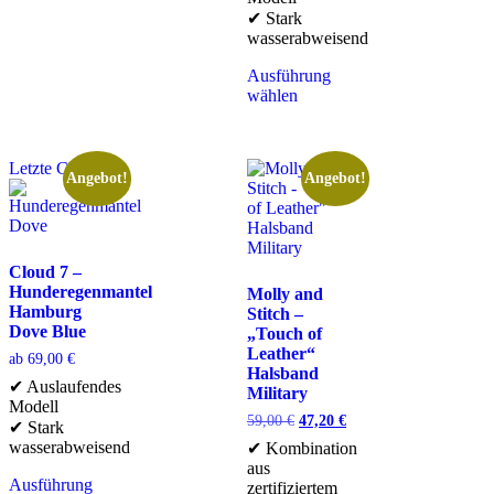
✔ Stark
wasserabweisend
Ausführung
wählen
Letzte Chance
Angebot!
Angebot!
Cloud 7 –
Hunderegenmantel
Molly and
Hamburg
Stitch –
Dove Blue
„Touch of
Leather“
ab
69,00
€
Halsband
✔ Auslaufendes
Military
Modell
59,00
€
47,20
€
✔ Stark
wasserabweisend
✔ Kombination
aus
Ausführung
zertifiziertem