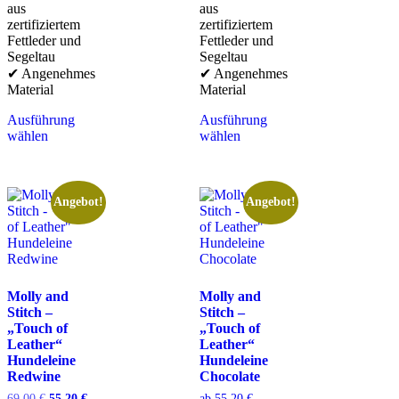
aus
aus
zertifiziertem
zertifiziertem
Fettleder und
Fettleder und
Segeltau
Segeltau
✔ Angenehmes
✔ Angenehmes
Material
Material
Ausführung
Ausführung
wählen
wählen
Angebot!
Angebot!
Molly and
Molly and
Stitch –
Stitch –
„Touch of
„Touch of
Leather“
Leather“
Hundeleine
Hundeleine
Redwine
Chocolate
69,00
€
55,20
€
ab
55,20
€