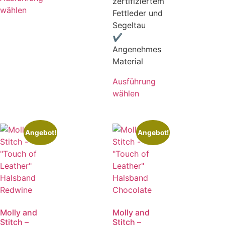
zertifiziertem
wählen
Fettleder und
Segeltau
✔
Angenehmes
Material
Ausführung
wählen
Angebot!
Angebot!
Molly and
Molly and
Stitch –
Stitch –