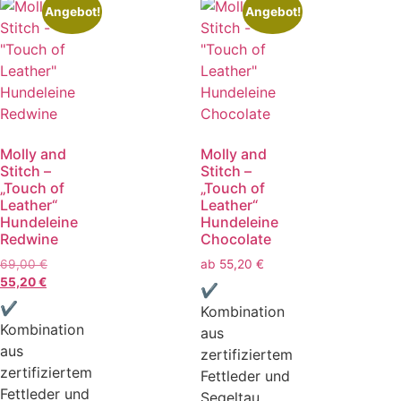
Angebot!
Angebot!
Molly and
Molly and
Stitch –
Stitch –
„Touch of
„Touch of
Leather“
Leather“
Hundeleine
Hundeleine
Redwine
Chocolate
69,00
€
ab
55,20
€
55,20
€
✔
✔
Kombination
Kombination
aus
aus
zertifiziertem
zertifiziertem
Fettleder und
Fettleder und
Segeltau