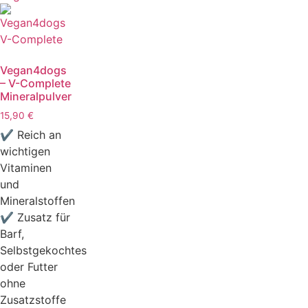
Vegan4dogs
– V-Complete
Mineralpulver
15,90
€
✔ Reich an
wichtigen
Vitaminen
und
Mineralstoffen
✔ Zusatz für
Barf,
Selbstgekochtes
oder Futter
ohne
Zusatzstoffe