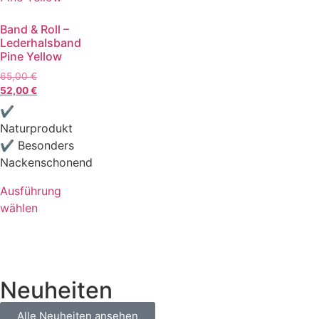
Band & Roll –
Lederhalsband
Pine Yellow
65,00
€
52,00
€
✔
Naturprodukt
✔ Besonders
Nackenschonend
Ausführung
wählen
Neuheiten
Alle Neuheiten ansehen