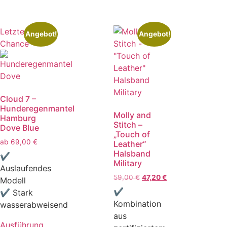
Letzte
Angebot!
Angebot!
Chance
Cloud 7 –
Hunderegenmantel
Molly and
Hamburg
Stitch –
Dove Blue
„Touch of
ab
69,00
€
Leather“
Halsband
✔
Military
Auslaufendes
59,00
€
47,20
€
Modell
✔
✔ Stark
Kombination
wasserabweisend
aus
Ausführung