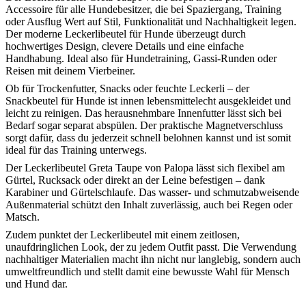
Accessoire für alle Hundebesitzer, die bei Spaziergang, Training
oder Ausflug Wert auf Stil, Funktionalität und Nachhaltigkeit legen.
Der moderne Leckerlibeutel für Hunde überzeugt durch
hochwertiges Design, clevere Details und eine einfache
Handhabung. Ideal also für Hundetraining, Gassi-Runden oder
Reisen mit deinem Vierbeiner.
Ob für Trockenfutter, Snacks oder feuchte Leckerli – der
Snackbeutel für Hunde ist innen lebensmittelecht ausgekleidet und
leicht zu reinigen. Das herausnehmbare Innenfutter lässt sich bei
Bedarf sogar separat abspülen. Der praktische Magnetverschluss
sorgt dafür, dass du jederzeit schnell belohnen kannst und ist somit
ideal für das Training unterwegs.
Der Leckerlibeutel Greta Taupe von Palopa lässt sich flexibel am
Gürtel, Rucksack oder direkt an der Leine befestigen – dank
Karabiner und Gürtelschlaufe. Das wasser- und schmutzabweisende
Außenmaterial schützt den Inhalt zuverlässig, auch bei Regen oder
Matsch.
Zudem punktet der Leckerlibeutel mit einem zeitlosen,
unaufdringlichen Look, der zu jedem Outfit passt. Die Verwendung
nachhaltiger Materialien macht ihn nicht nur langlebig, sondern auch
umweltfreundlich und stellt damit eine bewusste Wahl für Mensch
und Hund dar.