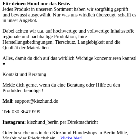
Für deinen Hund nur das Beste.
Außenmaterial 1: 100 % Polyester (recycelt)
Jedes Produkt in unserem Sortiment haben wir sorgfältig geprüft
Außenmaterial 2: 100 % Polyester
und bewusst ausgewählt. Nur was uns wirklich überzeugt, schafft es
Futter: 100 % Polyester (recycelt)
in unser Angebot.
Dabei achten wir u.a. auf hochwertige und vollwertige Inhaltsstoffe,
regionale und nachhaltige Produktion, faire
Herstellungsbedingungen, Tierschutz, Langlebigkeit und die
Qualität der Materialien.
Alles, damit du dich auf das wirklich Wichtige konzentrieren kannst!
♥
Kontakt und Beratung
Melde dich gerne, wenn du eine Beratung oder Hilfe zu den
Produkten benötigst!
Mail:
support@kiezhund.de
Tel:
030 36419599
Instagram:
kiezhund_berlin per Direktnachricht
Oder besuche uns in den Kiezhund Hundeshops in Berlin Mitte,
Moabit oder Friedrichshain –
klicke hier!