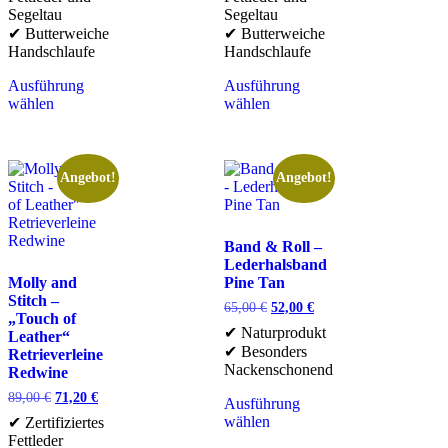
Segeltau
Segeltau
✔ Butterweiche
✔ Butterweiche
Handschlaufe
Handschlaufe
Ausführung
Ausführung
wählen
wählen
Angebot!
Angebot!
Band & Roll –
Lederhalsband
Molly and
Pine Tan
Stitch –
65,00
€
52,00
€
„Touch of
✔ Naturprodukt
Leather“
✔ Besonders
Retrieverleine
Nackenschonend
Redwine
89,00
€
71,20
€
Ausführung
wählen
✔ Zertifiziertes
Fettleder