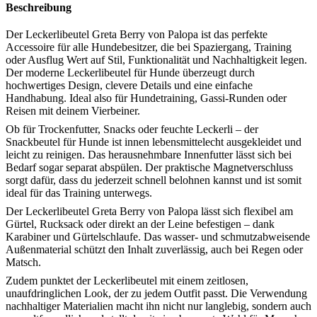
Beschreibung
Der Leckerlibeutel Greta Berry von Palopa ist das perfekte
Accessoire für alle Hundebesitzer, die bei Spaziergang, Training
oder Ausflug Wert auf Stil, Funktionalität und Nachhaltigkeit legen.
Der moderne Leckerlibeutel für Hunde überzeugt durch
hochwertiges Design, clevere Details und eine einfache
Handhabung. Ideal also für Hundetraining, Gassi-Runden oder
Reisen mit deinem Vierbeiner.
Ob für Trockenfutter, Snacks oder feuchte Leckerli – der
Snackbeutel für Hunde ist innen lebensmittelecht ausgekleidet und
leicht zu reinigen. Das herausnehmbare Innenfutter lässt sich bei
Bedarf sogar separat abspülen. Der praktische Magnetverschluss
sorgt dafür, dass du jederzeit schnell belohnen kannst und ist somit
ideal für das Training unterwegs.
Der Leckerlibeutel Greta Berry von Palopa lässt sich flexibel am
Gürtel, Rucksack oder direkt an der Leine befestigen – dank
Karabiner und Gürtelschlaufe. Das wasser- und schmutzabweisende
Außenmaterial schützt den Inhalt zuverlässig, auch bei Regen oder
Matsch.
Zudem punktet der Leckerlibeutel mit einem zeitlosen,
unaufdringlichen Look, der zu jedem Outfit passt. Die Verwendung
nachhaltiger Materialien macht ihn nicht nur langlebig, sondern auch