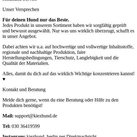
Unser Versprechen
Für deinen Hund nur das Beste.
Außenmaterial 1: 100 % Polyester (recycelt)
Jedes Produkt in unserem Sortiment haben wir sorgfältig geprüft
Außenmaterial 2: 100 % Polyester
und bewusst ausgewählt. Nur was uns wirklich überzeugt, schafft es
Futter: 100 % Polyester (recycelt)
in unser Angebot.
Dabei achten wir u.a. auf hochwertige und vollwertige Inhaltsstoffe,
regionale und nachhaltige Produktion, faire
Herstellungsbedingungen, Tierschutz, Langlebigkeit und die
Qualität der Materialien.
Alles, damit du dich auf das wirklich Wichtige konzentrieren kannst!
♥
Kontakt und Beratung
Melde dich gerne, wenn du eine Beratung oder Hilfe zu den
Produkten benötigst!
Mail:
support@kiezhund.de
Tel:
030 36419599
Instagram:
kiezhund_berlin per Direktnachricht