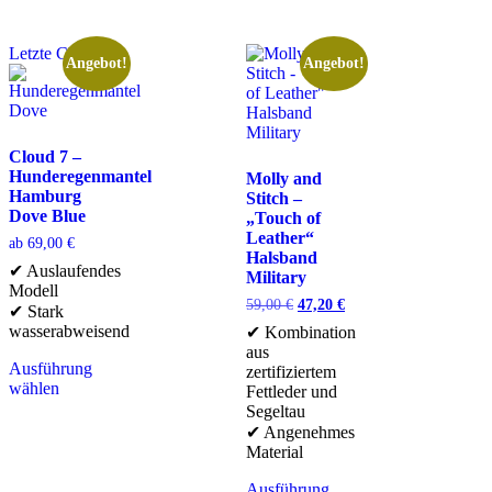
Letzte Chance
Angebot!
Angebot!
Cloud 7 –
Hunderegenmantel
Molly and
Hamburg
Stitch –
Dove Blue
„Touch of
Leather“
ab
69,00
€
Halsband
✔ Auslaufendes
Military
Modell
59,00
€
47,20
€
✔ Stark
wasserabweisend
✔ Kombination
aus
Ausführung
zertifiziertem
wählen
Fettleder und
Segeltau
✔ Angenehmes
Material
Ausführung