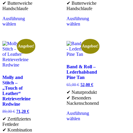
✔ Butterweiche
✔ Butterweiche
Handschlaufe
Handschlaufe
Ausführung
Ausführung
wählen
wählen
Angebot!
Angebot!
Band & Roll –
Lederhalsband
Molly and
Pine Tan
Stitch –
65,00
€
52,00
€
„Touch of
✔ Naturprodukt
Leather“
✔ Besonders
Retrieverleine
Nackenschonend
Redwine
89,00
€
71,20
€
Ausführung
wählen
✔ Zertifiziertes
Fettleder
✔ Kombination