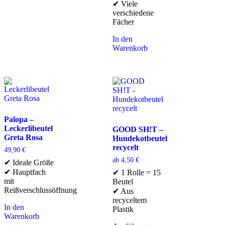
✔ Viele
verschiedene
Fächer
In den
Warenkorb
Palopa –
Leckerlibeutel
GOOD SH!T –
Greta Rosa
Hundekotbeutel
recycelt
49,90
€
ab
4,50
€
✔ Ideale Größe
✔ Hauptfach
✔ 1 Rolle = 15
mit
Beutel
Reißverschlussöffnung
✔ Aus
recyceltem
In den
Plastik
Warenkorb