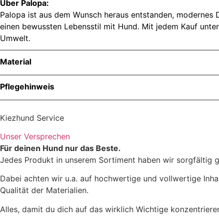
Über Palopa:
Palopa ist aus dem Wunsch heraus entstanden, modernes Des
einen bewussten Lebensstil mit Hund. Mit jedem Kauf unter
Umwelt.
Material
Pflegehinweis
Kiezhund Service
Unser Versprechen
Für deinen Hund nur das Beste.
Material: 100% Polyester (recycelt)
Jedes Produkt in unserem Sortiment haben wir sorgfältig g
Beschichtung: 100% Polyurethan
Dabei achten wir u.a. auf hochwertige und vollwertige Inha
Futter: 100% Polyester (recycelt)
Qualität der Materialien.
Alles, damit du dich auf das wirklich Wichtige konzentrier