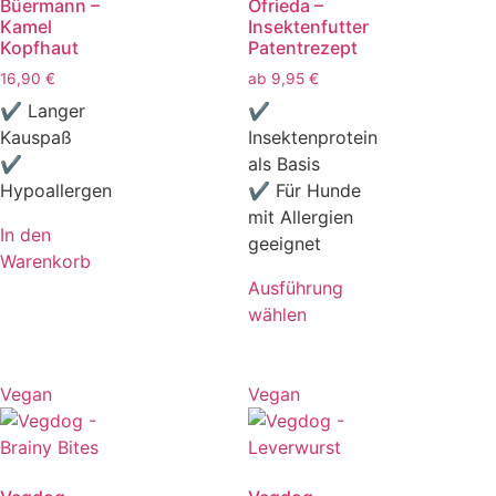
Büermann –
Ofrieda –
Kamel
Insektenfutter
Kopfhaut
Patentrezept
16,90
€
ab
9,95
€
✔ Langer
✔
Kauspaß
Insektenprotein
✔
als Basis
Hypoallergen
✔ Für Hunde
mit Allergien
In den
geeignet
Warenkorb
Ausführung
wählen
Vegan
Vegan