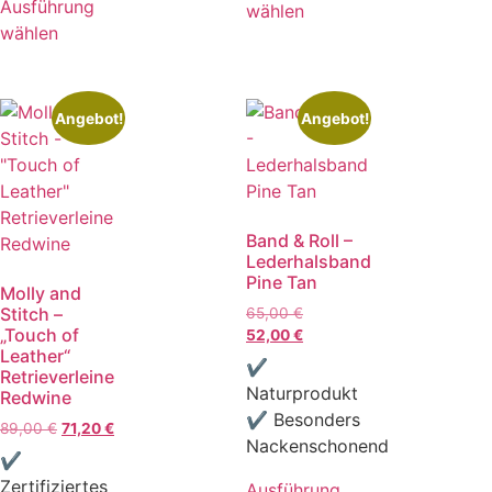
Ausführung
wählen
wählen
Angebot!
Angebot!
Band & Roll –
Lederhalsband
Pine Tan
Molly and
Stitch –
65,00
€
„Touch of
52,00
€
Leather“
✔
Retrieverleine
Naturprodukt
Redwine
✔ Besonders
89,00
€
71,20
€
Nackenschonend
✔
Zertifiziertes
Ausführung