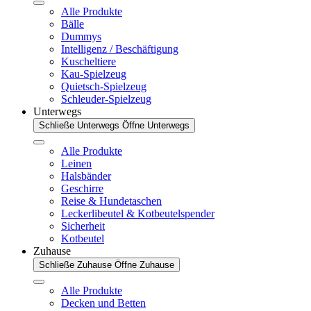
Alle Produkte
Bälle
Dummys
Intelligenz / Beschäftigung
Kuscheltiere
Kau-Spielzeug
Quietsch-Spielzeug
Schleuder-Spielzeug
Unterwegs
Schließe Unterwegs
Öffne Unterwegs
Alle Produkte
Leinen
Halsbänder
Geschirre
Reise & Hundetaschen
Leckerlibeutel & Kotbeutelspender
Sicherheit
Kotbeutel
Zuhause
Schließe Zuhause
Öffne Zuhause
Alle Produkte
Decken und Betten