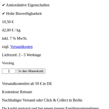
✔ Antioxidative Eigenschaften
✔ Hohe Bioverfügbarkeit
10,50
€
42,00
€
/
kg
inkl. 7 % MwSt.
zzgl.
Versandkosten
Lieferzeit:
2 - 5 Werktage
Vorrätig
Pahema
In den Warenkorb
-
Bio
Hagebutten
Versandkostenfrei ab 59 € in DE
Pulver
Kostenlose Retoure
Menge
Nachhaltiger Versand oder Click & Collect in Berlin
Du kaufst regional und bei einem jungen Familienunternehmen