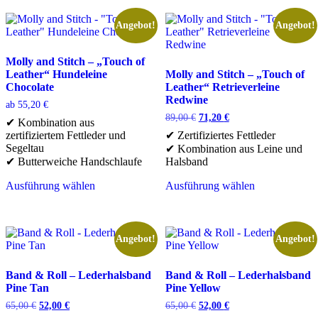
weist
weist
mehrere
mehrere
Angebot!
Angebot!
Varianten
Varianten
auf.
auf.
Die
Die
Molly and Stitch – „Touch of
Optionen
Optionen
Leather“ Hundeleine
Molly and Stitch – „Touch of
können
können
Chocolate
Leather“ Retrieverleine
auf
auf
Redwine
ab
55,20
€
der
der
Ursprünglicher
Aktueller
89,00
€
71,20
€
✔ Kombination aus
Produktseite
Produktseite
Preis
Preis
zertifiziertem Fettleder und
✔ Zertifiziertes Fettleder
gewählt
gewählt
war:
ist:
Segeltau
✔ Kombination aus Leine und
werden
werden
89,00 €
71,20 €.
✔ Butterweiche Handschlaufe
Halsband
Ausführung wählen
Ausführung wählen
Dieses
Dieses
Produkt
Produkt
weist
weist
mehrere
mehrere
Angebot!
Angebot!
Varianten
Varianten
auf.
auf.
Die
Die
Band & Roll – Lederhalsband
Band & Roll – Lederhalsband
Optionen
Optionen
Pine Tan
Pine Yellow
können
können
Ursprünglicher
Aktueller
Ursprünglicher
Aktueller
65,00
€
52,00
€
65,00
€
52,00
€
auf
auf
Preis
Preis
Preis
Preis