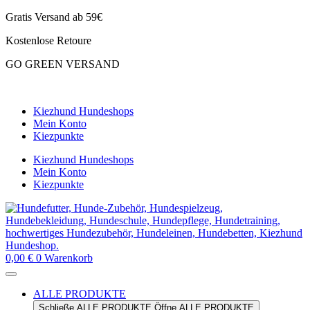
Zum
Gratis Versand ab 59€
Inhalt
Kostenlose Retoure
springen
GO GREEN VERSAND
CLOUD7 WINTERSALE – 20% RABATT
Kiezhund Hundeshops
Mein Konto
Kiezpunkte
Kiezhund Hundeshops
Mein Konto
Kiezpunkte
0,00
€
0
Warenkorb
ALLE PRODUKTE
Schließe ALLE PRODUKTE
Öffne ALLE PRODUKTE