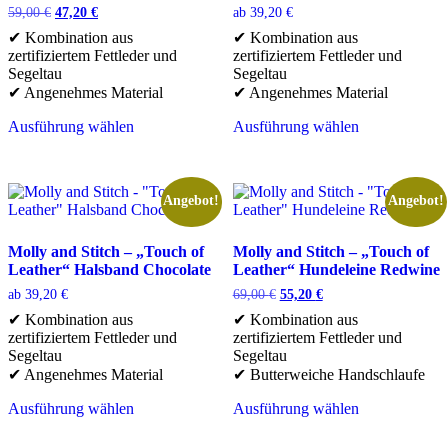
können
auf
Ursprünglicher
Aktueller
59,00
€
47,20
€
ab
39,20
€
auf
der
Preis
Preis
✔ Kombination aus
✔ Kombination aus
der
Produktseite
war:
ist:
zertifiziertem Fettleder und
zertifiziertem Fettleder und
Produktseite
gewählt
59,00 €
47,20 €.
Segeltau
Segeltau
gewählt
werden
✔ Angenehmes Material
✔ Angenehmes Material
werden
Ausführung wählen
Ausführung wählen
Dieses
Dieses
Produkt
Produkt
weist
weist
mehrere
mehrere
Angebot!
Angebot!
Varianten
Varianten
auf.
auf.
Die
Die
Molly and Stitch – „Touch of
Molly and Stitch – „Touch of
Optionen
Optionen
Leather“ Halsband Chocolate
Leather“ Hundeleine Redwine
können
können
Ursprünglicher
Aktueller
ab
39,20
€
69,00
€
55,20
€
auf
auf
Preis
Preis
✔ Kombination aus
✔ Kombination aus
der
der
war:
ist:
zertifiziertem Fettleder und
zertifiziertem Fettleder und
Produktseite
Produktseite
69,00 €
55,20 €.
Segeltau
Segeltau
gewählt
gewählt
✔ Angenehmes Material
✔ Butterweiche Handschlaufe
werden
werden
Ausführung wählen
Ausführung wählen
Dieses
Dieses
Produkt
Produkt