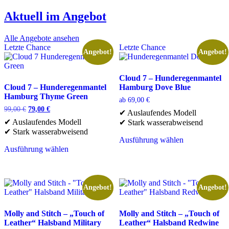
Aktuell im Angebot
Alle Angebote ansehen
Letzte Chance
Letzte Chance
Angebot!
Angebot!
Cloud 7 – Hunderegenmantel
Cloud 7 – Hunderegenmantel
Hamburg Dove Blue
Hamburg Thyme Green
ab
69,00
€
Ursprünglicher
Aktueller
99,00
€
79,00
€
✔ Auslaufendes Modell
Preis
Preis
✔ Auslaufendes Modell
✔ Stark wasserabweisend
war:
ist:
✔ Stark wasserabweisend
99,00 €
79,00 €.
Ausführung wählen
Dieses
Ausführung wählen
Dieses
Produkt
Produkt
weist
weist
mehrere
mehrere
Varianten
Angebot!
Angebot!
Varianten
auf.
auf.
Die
Die
Optionen
Molly and Stitch – „Touch of
Molly and Stitch – „Touch of
Optionen
können
Leather“ Halsband Military
Leather“ Halsband Redwine