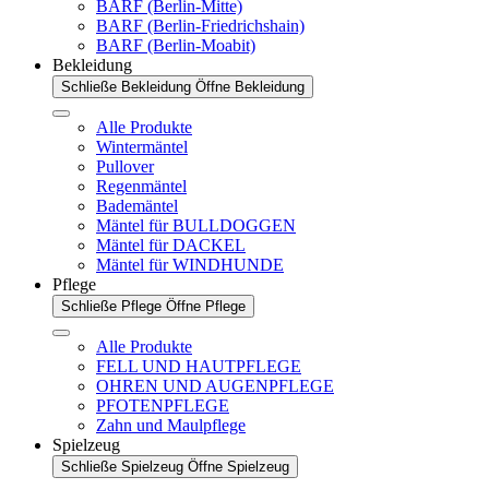
BARF (Berlin-Mitte)
BARF (Berlin-Friedrichshain)
BARF (Berlin-Moabit)
Bekleidung
Schließe Bekleidung
Öffne Bekleidung
Alle Produkte
Wintermäntel
Pullover
Regenmäntel
Bademäntel
Mäntel für BULLDOGGEN
Mäntel für DACKEL
Mäntel für WINDHUNDE
Pflege
Schließe Pflege
Öffne Pflege
Alle Produkte
FELL UND HAUTPFLEGE
OHREN UND AUGENPFLEGE
PFOTENPFLEGE
Zahn und Maulpflege
Spielzeug
Schließe Spielzeug
Öffne Spielzeug