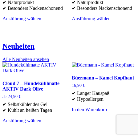
✔ Naturprodukt
✔ Naturprodukt
der
der
war:
ist:
war:
ist:
✔ Besonders Nackenschonend
✔ Besonders Nackenschonend
Produktseite
Produktseite
65,00 €
52,00 €.
65,00 €
52,00 €.
gewählt
gewählt
Ausführung wählen
Ausführung wählen
werden
werden
Dieses
Dieses
Produkt
Produkt
weist
weist
mehrere
mehrere
Neuheiten
Varianten
Varianten
auf.
auf.
Die
Die
Alle Neuheiten ansehen
Optionen
Optionen
können
können
auf
auf
Büermann – Kamel Kopfhaut
der
der
Cloud 7 – Hundekühlmatte
Produktseite
Produktseite
16,90
€
AKTIV Dark Olive
gewählt
gewählt
✔ Langer Kauspaß
werden
werden
ab
24,90
€
✔ Hypoallergen
✔ Selbstkühlendes Gel
In den Warenkorb
✔ Kühlt an heißen Tagen
Ausführung wählen
Dieses
Produkt
weist