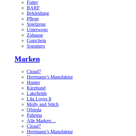
Futter
BARF
Bekleidung
Pflege
Spielzeug
Unterwegs
Zuhause
Gutschein
Sonstiges
Marken
Cloud7
Herrmann’s Manufaktur
Hunter
Kiezhund
Lakefields
Lila Loves It
Molly and Stitch
Ofrieda
Pahema
Alle Marken…
Cloud7
Herrmann’s Manufaktur