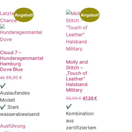
Letzte
Angebot!
Angebot!
Chance
Cloud 7 –
Hunderegenmantel
Molly and
Hamburg
Stitch –
Dove Blue
„Touch of
ab
69,00
€
Leather“
Halsband
✔
Military
Auslaufendes
59,00
€
47,20
€
Modell
✔
✔ Stark
Kombination
wasserabweisend
aus
Ausführung
zertifiziertem