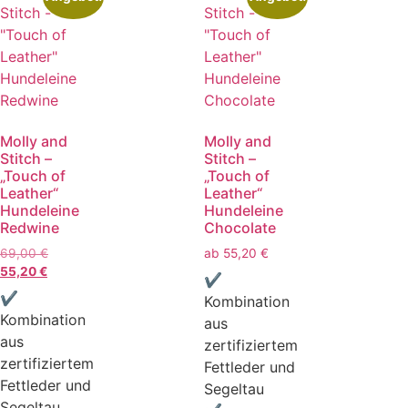
Molly and
Molly and
Stitch –
Stitch –
„Touch of
„Touch of
Leather“
Leather“
Hundeleine
Hundeleine
Redwine
Chocolate
69,00
€
ab
55,20
€
55,20
€
✔
✔
Kombination
Kombination
aus
aus
zertifiziertem
zertifiziertem
Fettleder und
Fettleder und
Segeltau
Segeltau