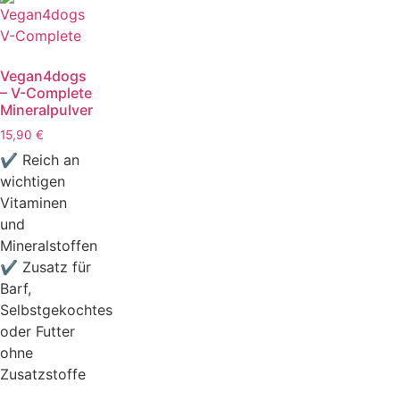
Vegan4dogs
– V-Complete
Mineralpulver
15,90
€
✔ Reich an
wichtigen
Vitaminen
und
Mineralstoffen
✔ Zusatz für
Barf,
Selbstgekochtes
oder Futter
ohne
Zusatzstoffe