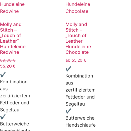
Molly and
Molly and
Stitch –
Stitch –
„Touch of
„Touch of
Leather“
Leather“
Hundeleine
Hundeleine
Redwine
Chocolate
69,00
€
ab
55,20
€
55,20
€
✔
✔
Kombination
Kombination
aus
aus
zertifiziertem
zertifiziertem
Fettleder und
Fettleder und
Segeltau
Segeltau
✔
✔
Butterweiche
Butterweiche
Handschlaufe
Handschlaufe