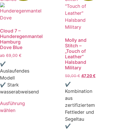
Cloud 7 –
Hunderegenmantel
Molly and
Hamburg
Stitch –
Dove Blue
„Touch of
ab
69,00
€
Leather“
Halsband
✔
Military
Auslaufendes
59,00
€
47,20
€
Modell
✔
✔ Stark
Kombination
wasserabweisend
aus
Ausführung
zertifiziertem
wählen
Fettleder und
Segeltau
✔