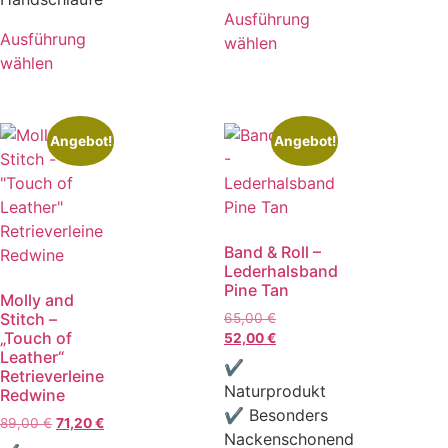
Ausführung
Ausführung
wählen
wählen
Angebot!
Angebot!
Band & Roll –
Lederhalsband
Pine Tan
Molly and
Stitch –
65,00
€
„Touch of
52,00
€
Leather“
✔
Retrieverleine
Naturprodukt
Redwine
✔ Besonders
89,00
€
71,20
€
Nackenschonend