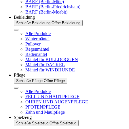
BARF (Berlin-Mitte)
BARF (Berlin-Friedrichshain)
BARF (Berlin-Moabit)
Bekleidung
Schließe Bekleidung
Öffne Bekleidung
Alle Produkte
Wintermäntel
Pullover
Regenmäntel
Bademäntel
Mäntel für BULLDOGGEN
Mäntel für DACKEL
Mäntel für WINDHUNDE
Pflege
Schließe Pflege
Öffne Pflege
Alle Produkte
FELL UND HAUTPFLEGE
OHREN UND AUGENPFLEGE
PFOTENPFLEGE
Zahn und Maulpflege
Spielzeug
Schließe Spielzeug
Öffne Spielzeug