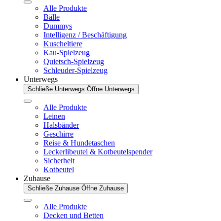
Alle Produkte
Bälle
Dummys
Intelligenz / Beschäftigung
Kuscheltiere
Kau-Spielzeug
Quietsch-Spielzeug
Schleuder-Spielzeug
Unterwegs
Schließe Unterwegs
Öffne Unterwegs
Alle Produkte
Leinen
Halsbänder
Geschirre
Reise & Hundetaschen
Leckerlibeutel & Kotbeutelspender
Sicherheit
Kotbeutel
Zuhause
Schließe Zuhause
Öffne Zuhause
Alle Produkte
Decken und Betten