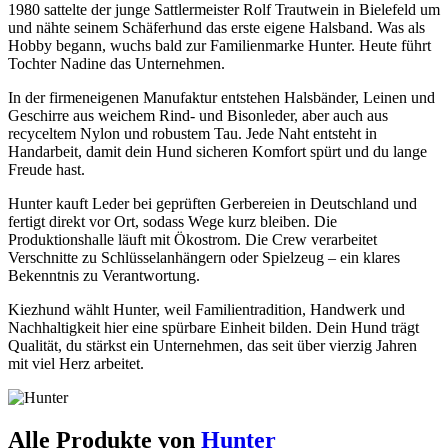
1980 sattelte der junge Sattlermeister Rolf Trautwein in Bielefeld um
und nähte seinem Schäferhund das erste eigene Halsband. Was als
Hobby begann, wuchs bald zur Familienmarke Hunter. Heute führt
Tochter Nadine das Unternehmen.
In der firmeneigenen Manufaktur entstehen Halsbänder, Leinen und
Geschirre aus weichem Rind- und Bisonleder, aber auch aus
recyceltem Nylon und robustem Tau. Jede Naht entsteht in
Handarbeit, damit dein Hund sicheren Komfort spürt und du lange
Freude hast.
Hunter kauft Leder bei geprüften Gerbereien in Deutschland und
fertigt direkt vor Ort, sodass Wege kurz bleiben. Die
Produktionshalle läuft mit Ökostrom. Die Crew verarbeitet
Verschnitte zu Schlüsselanhängern oder Spielzeug – ein klares
Bekenntnis zu Verantwortung.
Kiezhund wählt Hunter, weil Familientradition, Handwerk und
Nachhaltigkeit hier eine spürbare Einheit bilden. Dein Hund trägt
Qualität, du stärkst ein Unternehmen, das seit über vierzig Jahren
mit viel Herz arbeitet.
Alle Produkte von
Hunter