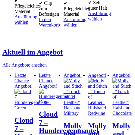
✔
✔ Sehr
✔ Clip
✔
Pflegeleichtes
guter Halt
zum
Pflegeleichtes
Material
Ausführung
Befestigen
Material
Ausführung
wählen
In den
Ausführung
wählen
Dieses
Warenkorb
wählen
Dieses
Produkt
Dieses
Produkt
weist
Produkt
weist
mehrere
weist
mehrere
Varianten
mehrere
Varianten
Aktuell im Angebot
auf.
Varianten
auf.
Die
auf.
Die
Optionen
Die
Alle Angebote ansehen
Optionen
können
Optionen
können
auf
können
Letzte
Letzte
Angebot!
Angebot!
Angebot!
auf
der
auf
Chance
Chance
der
Produktseite
der
Angebot!
Angebot!
Produktseite
gewählt
Produktseite
gewählt
werden
gewählt
werden
werden
Cloud
Cloud
7 –
Molly
Molly
Molly
7 –
Hunderegenmantel
and
and
and