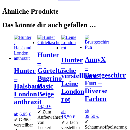
Ähnliche Produkte
Das könnte dir auch gefallen …
Hunter
AnnyX
Hunter
–
–
–
Hunter
Gürteltasche
Brustgeschirr
verstellbare
–
Bugrino
Fun –
Leine
Halsband
Basic
Diverse
London
London
Beige
Farben
rot
anthrazit
14,50
€
ab
ab
✔ Zum
ab
6,95
€
39,50
€
16,50
€
Aufbewahren
✔ Größe
✔
von
✔ 3-fach-
verstellbar
Schaumstoffpolsterung
Leckerli
verstellbar