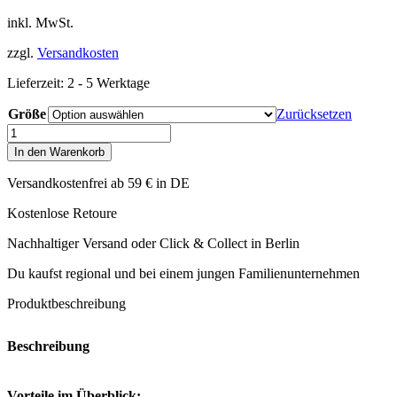
inkl. MwSt.
zzgl.
Versandkosten
Lieferzeit:
2 - 5 Werktage
Größe
Zurücksetzen
Hunter
-
In den Warenkorb
Halsband
London
Versandkostenfrei ab 59 € in DE
rot
Menge
Kostenlose Retoure
Nachhaltiger Versand oder Click & Collect in Berlin
Du kaufst regional und bei einem jungen Familienunternehmen
Produktbeschreibung
Beschreibung
Vorteile im Überblick: