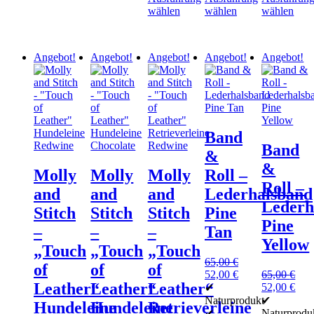
der
auf
wählen
wählen
wählen
Produktseite
der
Dieses
Dieses
Dieses
gewählt
Produktseite
Produkt
Produkt
Produkt
werden
gewählt
weist
weist
weist
werden
Angebot!
Angebot!
Angebot!
Angebot!
Angebot!
mehrere
mehrere
mehrere
Varianten
Varianten
Varianten
auf.
auf.
auf.
Die
Die
Die
Optionen
Optionen
Optionen
können
können
können
Band
auf
auf
auf
Band
der
der
der
&
Produktseite
Produktseite
Produktseit
&
Molly
Molly
Molly
Roll –
gewählt
gewählt
gewählt
Roll –
werden
werden
werden
and
and
and
Lederhalsband
Lederh
Stitch
Stitch
Stitch
Pine
Pine
–
–
–
Tan
Yellow
„Touch
„Touch
„Touch
65,00
€
of
of
of
Ursprünglicher
Aktueller
52,00
€
65,00
€
Leather“
Leather“
Leather“
Preis
Preis
Ursprünglic
Aktu
52,00
€
✔
war:
ist:
Preis
Prei
Naturprodukt
✔
Hundeleine
Hundeleine
Retrieverleine
65,00 €
52,00 €.
war:
ist:
Naturprodu
✔