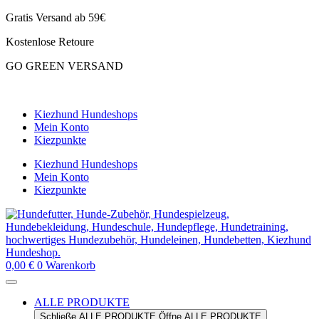
Zum
Gratis Versand ab 59€
Inhalt
Kostenlose Retoure
springen
GO GREEN VERSAND
CLOUD7 WINTERSALE – 20% RABATT
Kiezhund Hundeshops
Mein Konto
Kiezpunkte
Kiezhund Hundeshops
Mein Konto
Kiezpunkte
0,00
€
0
Warenkorb
ALLE PRODUKTE
Schließe ALLE PRODUKTE
Öffne ALLE PRODUKTE