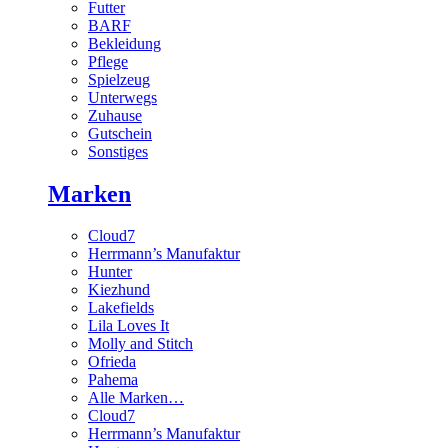
Futter
BARF
Bekleidung
Pflege
Spielzeug
Unterwegs
Zuhause
Gutschein
Sonstiges
Marken
Cloud7
Herrmann’s Manufaktur
Hunter
Kiezhund
Lakefields
Lila Loves It
Molly and Stitch
Ofrieda
Pahema
Alle Marken…
Cloud7
Herrmann’s Manufaktur