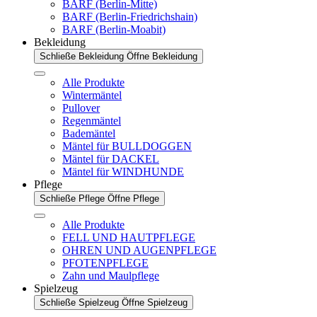
BARF (Berlin-Mitte)
BARF (Berlin-Friedrichshain)
BARF (Berlin-Moabit)
Bekleidung
Schließe Bekleidung
Öffne Bekleidung
Alle Produkte
Wintermäntel
Pullover
Regenmäntel
Bademäntel
Mäntel für BULLDOGGEN
Mäntel für DACKEL
Mäntel für WINDHUNDE
Pflege
Schließe Pflege
Öffne Pflege
Alle Produkte
FELL UND HAUTPFLEGE
OHREN UND AUGENPFLEGE
PFOTENPFLEGE
Zahn und Maulpflege
Spielzeug
Schließe Spielzeug
Öffne Spielzeug