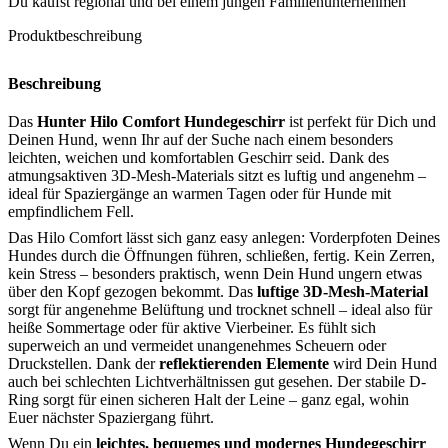
Du kaufst regional und bei einem jungen Familienunternehmen
Produktbeschreibung
Beschreibung
Das
Hunter Hilo Comfort Hundegeschirr
ist perfekt für Dich und
Deinen Hund, wenn Ihr auf der Suche nach einem besonders
leichten, weichen und komfortablen Geschirr seid. Dank des
atmungsaktiven 3D-Mesh-Materials sitzt es luftig und angenehm –
ideal für Spaziergänge an warmen Tagen oder für Hunde mit
empfindlichem Fell.
Das Hilo Comfort lässt sich ganz easy anlegen: Vorderpfoten Deines
Hundes durch die Öffnungen führen, schließen, fertig. Kein Zerren,
kein Stress – besonders praktisch, wenn Dein Hund ungern etwas
über den Kopf gezogen bekommt. Das
luftige 3D-Mesh-Material
sorgt für angenehme Belüftung und trocknet schnell – ideal also für
heiße Sommertage oder für aktive Vierbeiner. Es fühlt sich
superweich an und vermeidet unangenehmes Scheuern oder
Druckstellen. Dank der
reflektierenden Elemente
wird Dein Hund
auch bei schlechten Lichtverhältnissen gut gesehen. Der stabile D-
Ring sorgt für einen sicheren Halt der Leine – ganz egal, wohin
Euer nächster Spaziergang führt.
Wenn Du ein
leichtes, bequemes und modernes Hundegeschirr