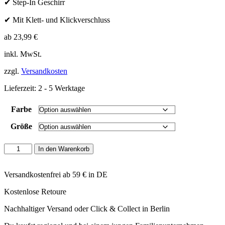
✔ Step-In Geschirr
✔ Mit Klett- und Klickverschluss
ab
23,99
€
inkl. MwSt.
zzgl.
Versandkosten
Lieferzeit:
2 - 5 Werktage
Farbe
Größe
Hunter
In den Warenkorb
-
Geschirr
Hilo
Versandkostenfrei ab 59 € in DE
Comfort
Kostenlose Retoure
Menge
Nachhaltiger Versand oder Click & Collect in Berlin