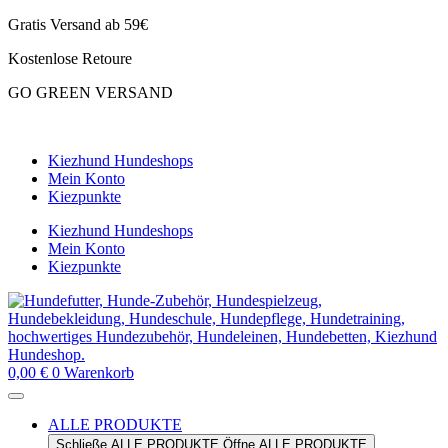
Zum
Gratis Versand ab 59€
Inhalt
Kostenlose Retoure
springen
GO GREEN VERSAND
CLOUD7 WINTERSALE – 20% RABATT
Kiezhund Hundeshops
Mein Konto
Kiezpunkte
Kiezhund Hundeshops
Mein Konto
Kiezpunkte
0,00
€
0
Warenkorb
ALLE PRODUKTE
Schließe ALLE PRODUKTE
Öffne ALLE PRODUKTE