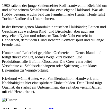
1980 sattelte der junge Sattlermeister Rolf Trautwein in Bielefeld um
und nähte seinem Schäferhund das erste eigene Halsband. Was als
Hobby begann, wuchs bald zur Familienmarke Hunter. Heute führt
Tochter Nadine das Unternehmen.
In der firmeneigenen Manufaktur entstehen Halsbänder, Leinen und
Geschirre aus weichem Rind- und Bisonleder, aber auch aus
recyceltem Nylon und robustem Tau. Jede Naht entsteht in
Handarbeit, damit dein Hund sicheren Komfort spürt und du lange
Freude hast.
Hunter kauft Leder bei geprüften Gerbereien in Deutschland und
fertigt direkt vor Ort, sodass Wege kurz bleiben. Die
Produktionshalle läuft mit Ökostrom. Die Crew verarbeitet
Verschnitte zu Schlüsselanhängern oder Spielzeug – ein klares
Bekenntnis zu Verantwortung.
Kiezhund wählt Hunter, weil Familientradition, Handwerk und
Nachhaltigkeit hier eine spürbare Einheit bilden. Dein Hund trägt
Qualität, du stärkst ein Unternehmen, das seit über vierzig Jahren
mit viel Herz arbeitet.