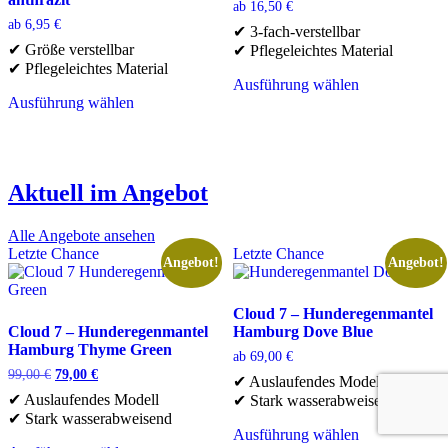
ab
16,50
€
können
können
ab
6,95
€
✔ 3-fach-verstellbar
auf
auf
✔ Größe verstellbar
✔ Pflegeleichtes Material
der
der
✔ Pflegeleichtes Material
Produktseite
Produktseite
Ausführung wählen
gewählt
gewählt
Dieses
Ausführung wählen
werden
werden
Dieses
Produkt
Produkt
weist
weist
mehrere
mehrere
Varianten
Aktuell im Angebot
Varianten
auf.
auf.
Die
Die
Optionen
Alle Angebote ansehen
Optionen
können
Letzte Chance
Letzte Chance
Angebot!
Angebot!
können
auf
auf
der
der
Produktseite
Cloud 7 – Hunderegenmantel
Produktseite
gewählt
Cloud 7 – Hunderegenmantel
Hamburg Dove Blue
gewählt
werden
Hamburg Thyme Green
werden
ab
69,00
€
Ursprünglicher
Aktueller
99,00
€
79,00
€
✔ Auslaufendes Modell
Preis
Preis
✔ Auslaufendes Modell
✔ Stark wasserabweisend
war:
ist:
✔ Stark wasserabweisend
99,00 €
79,00 €.
Ausführung wählen