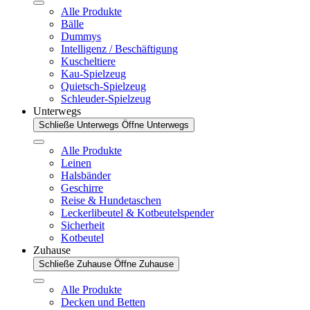
Alle Produkte
Bälle
Dummys
Intelligenz / Beschäftigung
Kuscheltiere
Kau-Spielzeug
Quietsch-Spielzeug
Schleuder-Spielzeug
Unterwegs
Schließe Unterwegs
Öffne Unterwegs
Alle Produkte
Leinen
Halsbänder
Geschirre
Reise & Hundetaschen
Leckerlibeutel & Kotbeutelspender
Sicherheit
Kotbeutel
Zuhause
Schließe Zuhause
Öffne Zuhause
Alle Produkte
Decken und Betten