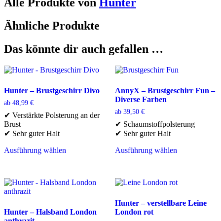
Alle Produkte von
Hunter
Ähnliche Produkte
Das könnte dir auch gefallen …
Hunter – Brustgeschirr Divo
AnnyX – Brustgeschirr Fun –
Diverse Farben
ab
48,99
€
ab
39,50
€
✔ Verstärkte Polsterung an der
Brust
✔ Schaumstoffpolsterung
✔ Sehr guter Halt
✔ Sehr guter Halt
Ausführung wählen
Ausführung wählen
Dieses
Dieses
Produkt
Produkt
weist
weist
mehrere
mehrere
Varianten
Varianten
auf.
auf.
Hunter – verstellbare Leine
Die
Die
Hunter – Halsband London
London rot
Optionen
Optionen
anthrazit