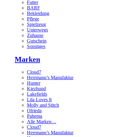
Futter
BARF
Bekleidung
Pflege
Spielzeug
Unterwegs
Zuhause
Gutschein
Sonstiges
Marken
Cloud7
Herrmann’s Manufaktur
Hunter
Kiezhund
Lakefields
Lila Loves It
Molly and Stitch
Ofrieda
Pahema
Alle Marken…
Cloud7
Herrmann’s Manufaktur