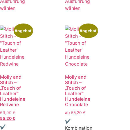
Ausführung
Ausführung
wählen
wählen
Angebot!
Angebot!
Molly and
Molly and
Stitch –
Stitch –
„Touch of
„Touch of
Leather“
Leather“
Hundeleine
Hundeleine
Redwine
Chocolate
69,00
€
ab
55,20
€
55,20
€
✔
✔
Kombination