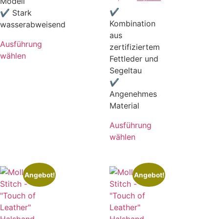
Modell
✔
✔ Stark
Kombination
wasserabweisend
aus
Ausführung
zertifiziertem
wählen
Fettleder und
Segeltau
✔
Angenehmes
Material
Ausführung
wählen
Angebot!
Angebot!