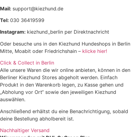
Rohasche
2,13%
Mail:
support@kiezhund.de
Rohfaser
0,61%
Tel:
030 36419599
Instagram:
kiezhund_berlin per Direktnachricht
Feuchtigkeit
72,31%
Oder besuche uns in den Kiezhund Hundeshops in Berlin
Mitte, Moabit oder Friedrichshain –
klicke hier!
Click & Collect in Berlin
Alle unsere Waren die wir online anbieten, können in den
Berliner Kiezhund Stores abgeholt werden. Einfach
Produkt in den Warenkorb legen, zu Kasse gehen und
„Abholung vor Ort“ sowie den jeweiligen Kiezhund
auswählen.
Anschließend erhältst du eine Benachrichtigung, sobald
deine Bestellung abholbereit ist.
Nachhaltiger Versand