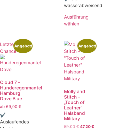
wasserabweisend
Ausführung
wählen
Letzte
Angebot!
Angebot!
Chance
Cloud 7 –
Hunderegenmantel
Molly and
Hamburg
Stitch –
Dove Blue
„Touch of
ab
69,00
€
Leather“
Halsband
✔
Military
Auslaufendes
59,00
€
47,20
€