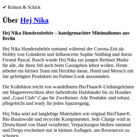
✔ Robust & Schick
Über
Hej Nika
Hej Nika Hundezubehör – handgemachter Minimalismus aus
Berlin
Hej Nika Hundezubehör entstand während der Corona-Zeit als
Hobby von Gründerin und Influencerin Sophie Strübing und ihrem
Freund Pascal. Rasch wurde Hej Nika zur jungen Berliner Marke
für alle, die ihren Stil auch beim Gassi­gehen leben wollen. Heute
arbeitet ein kleines Team mit Herzblut daran, Hund und Mensch mit
fair gefertigten Produkten im Partner-Look auszustatten.
Die Kollektion reicht von wandelbaren BioThane®-Umhängeleinen
mit Magnet­verschluss über farbenfrohe Halsbänder bis zu Hoodies
und „Gassi Club“-Caps für Zweibeiner. Alle Produkte sind robust,
pflegeleicht und ready für jeden Spazier­gang.
Hej Nika setzt auf langlebige Materialien wie original BioThane®,
Bio-Baumwolle und recycelte Komponenten. Jede Charge wird in
Deutschland von Hand verarbeitet, Verpackungen bleiben minimal
und Drops erscheinen nur in kleinen Auflagen, um Ressourcen zu
schonen.