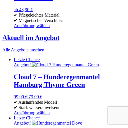
auf.
Die
ab
43,90
€
Optionen
✔ Pflegeleichtes Material
können
✔ Magnetischer Verschluss
auf
Ausführung wählen
der
Dieses
Produktseite
Produkt
Aktuell im Angebot
gewählt
weist
werden
mehrere
Alle Angebote ansehen
Varianten
auf.
Letzte Chance
Die
Angebot!
Optionen
können
Cloud 7 – Hunderegenmantel
auf
der
Hamburg Thyme Green
Produktseite
gewählt
Ursprünglicher
Aktueller
99,00
€
79,00
€
werden
Preis
Preis
✔ Auslaufendes Modell
war:
ist:
✔ Stark wasserabweisend
99,00 €
79,00 €.
Ausführung wählen
Dieses
Letzte Chance
Produkt
Angebot!
weist