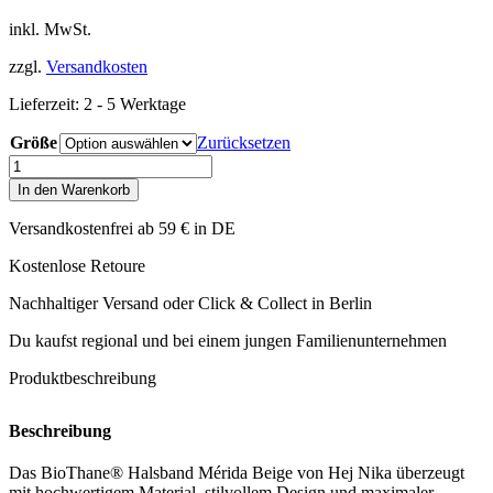
inkl. MwSt.
zzgl.
Versandkosten
Lieferzeit:
2 - 5 Werktage
Größe
Zurücksetzen
Hej
Nika
In den Warenkorb
-
BioThane®
Versandkostenfrei ab 59 € in DE
Halsband
Mérida
Kostenlose Retoure
Beige
Menge
Nachhaltiger Versand oder Click & Collect in Berlin
Du kaufst regional und bei einem jungen Familienunternehmen
Produktbeschreibung
Beschreibung
Das BioThane® Halsband Mérida Beige von Hej Nika überzeugt
mit hochwertigem Material, stilvollem Design und maximaler