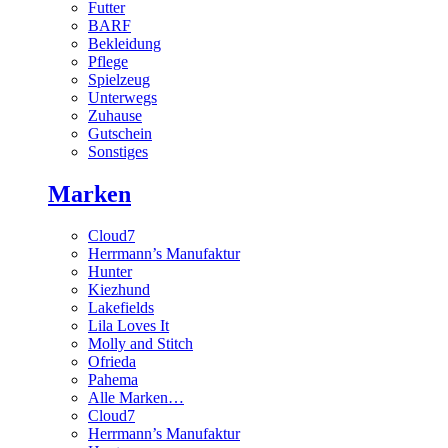
Futter
BARF
Bekleidung
Pflege
Spielzeug
Unterwegs
Zuhause
Gutschein
Sonstiges
Marken
Cloud7
Herrmann’s Manufaktur
Hunter
Kiezhund
Lakefields
Lila Loves It
Molly and Stitch
Ofrieda
Pahema
Alle Marken…
Cloud7
Herrmann’s Manufaktur