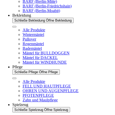
BARF (Berlin-Mitte)
BARF (Berlin-Friedrichshain)
BARF (Berlin-Moabit)
Bekleidung
Schließe Bekleidung
Öffne Bekleidung
Alle Produkte
Wintermäntel
Pullover
Regenmäntel
Bademäntel
Mäntel für BULLDOGGEN
Mäntel für DACKEL
Mäntel für WINDHUNDE
Pflege
Schließe Pflege
Öffne Pflege
Alle Produkte
FELL UND HAUTPFLEGE
OHREN UND AUGENPFLEGE
PFOTENPFLEGE
Zahn und Maulpflege
Spielzeug
Schließe Spielzeug
Öffne Spielzeug