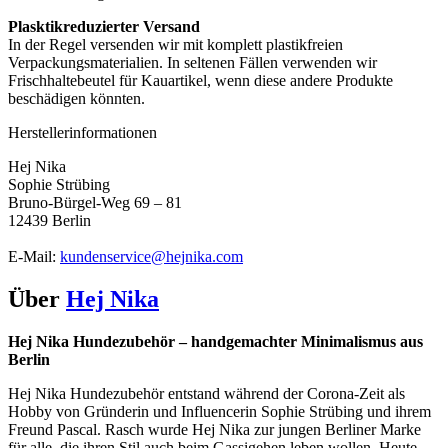
Plasktikreduzierter Versand
In der Regel versenden wir mit komplett plastikfreien
Verpackungsmaterialien. In seltenen Fällen verwenden wir
Frischhaltebeutel für Kauartikel, wenn diese andere Produkte
beschädigen könnten.
Herstellerinformationen
Hej Nika
Sophie Strübing
Bruno-Bürgel-Weg 69 – 81
12439 Berlin
E-Mail:
kundenservice@hejnika.com
Über
Hej Nika
Hej Nika Hundezubehör – handgemachter Minimalismus aus
Berlin
Hej Nika Hundezubehör entstand während der Corona-Zeit als
Hobby von Gründerin und Influencerin Sophie Strübing und ihrem
Freund Pascal. Rasch wurde Hej Nika zur jungen Berliner Marke
für alle, die ihren Stil auch beim Gassi­gehen leben wollen. Heute