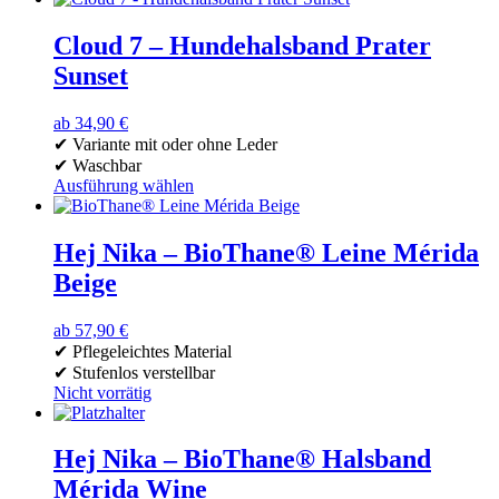
Produkt
weist
Cloud 7 – Hundehalsband Prater
mehrere
Sunset
Varianten
auf.
Die
ab
34,90
€
Optionen
✔ Variante mit oder ohne Leder
können
✔ Waschbar
auf
Ausführung wählen
der
Dieses
Produktseite
Produkt
gewählt
weist
Hej Nika – BioThane® Leine Mérida
werden
mehrere
Beige
Varianten
auf.
Die
ab
57,90
€
Optionen
✔ Pflegeleichtes Material
können
✔ Stufenlos verstellbar
auf
Nicht vorrätig
der
Dieses
Produktseite
Produkt
gewählt
weist
Hej Nika – BioThane® Halsband
werden
mehrere
Mérida Wine
Varianten