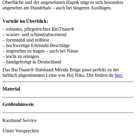
Oberfläche und der angenehmen Haptik trägt es sich besonders
angenehm am Hundehals – auch bei längeren Ausflügen.
Vorteile im Überblick:
– robustes, pflegeleichtes BioThane®
– wasser- und schmutzabweisend
– formstabil und reißfest
– hochwertige Edelstahl-Beschläge
– angenehm zu tragen – auch bei Nässe
– leicht zu reinigen
– handgefertigt in Deutschland
Das BioThane® Halsband Mérida Beige passt perfekt zu der
farblich abgestimmten Leine von Hej Nika. Die findest du
hier.
Material
Größenhinweis
Größe
Materialbreite
Halsumfan
Kiezhund Service
S
19 mm
28 cm -42 
M
25 mm
31 cm – 47
Unser Versprechen
L
38 mm
38 cm – 60