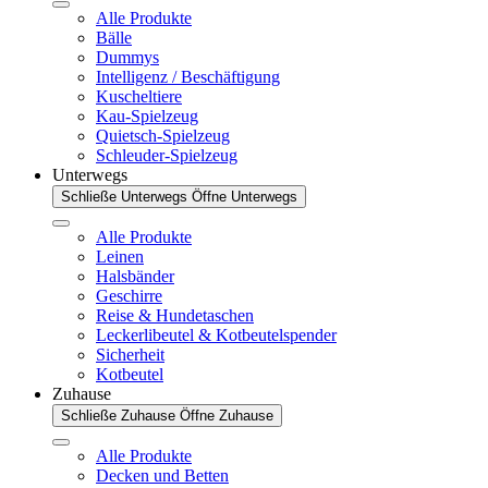
Alle Produkte
Bälle
Dummys
Intelligenz / Beschäftigung
Kuscheltiere
Kau-Spielzeug
Quietsch-Spielzeug
Schleuder-Spielzeug
Unterwegs
Schließe Unterwegs
Öffne Unterwegs
Alle Produkte
Leinen
Halsbänder
Geschirre
Reise & Hundetaschen
Leckerlibeutel & Kotbeutelspender
Sicherheit
Kotbeutel
Zuhause
Schließe Zuhause
Öffne Zuhause
Alle Produkte
Decken und Betten