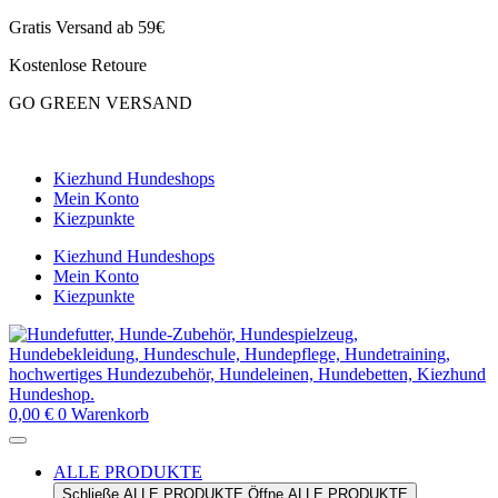
Zum
Gratis Versand ab 59€
Inhalt
Kostenlose Retoure
springen
GO GREEN VERSAND
CLOUD7 WINTERSALE – 20% RABATT
Kiezhund Hundeshops
Mein Konto
Kiezpunkte
Kiezhund Hundeshops
Mein Konto
Kiezpunkte
0,00
€
0
Warenkorb
ALLE PRODUKTE
Schließe ALLE PRODUKTE
Öffne ALLE PRODUKTE