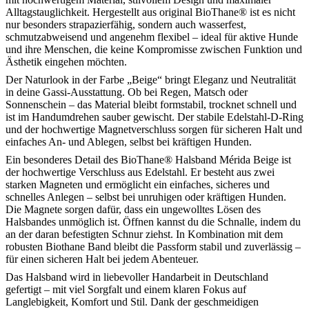
Alltagstauglichkeit. Hergestellt aus original BioThane® ist es nicht
nur besonders strapazierfähig, sondern auch wasserfest,
schmutzabweisend und angenehm flexibel – ideal für aktive Hunde
und ihre Menschen, die keine Kompromisse zwischen Funktion und
Ästhetik eingehen möchten.
Der Naturlook in der Farbe „Beige“ bringt Eleganz und Neutralität
in deine Gassi-Ausstattung. Ob bei Regen, Matsch oder
Sonnenschein – das Material bleibt formstabil, trocknet schnell und
ist im Handumdrehen sauber gewischt. Der stabile Edelstahl-D-Ring
und der hochwertige Magnetverschluss sorgen für sicheren Halt und
einfaches An- und Ablegen, selbst bei kräftigen Hunden.
Ein besonderes Detail des BioThane® Halsband Mérida Beige ist
der hochwertige Verschluss aus Edelstahl. Er besteht aus zwei
starken Magneten und ermöglicht ein einfaches, sicheres und
schnelles Anlegen – selbst bei unruhigen oder kräftigen Hunden.
Die Magnete sorgen dafür, dass ein ungewolltes Lösen des
Halsbandes unmöglich ist. Öffnen kannst du die Schnalle, indem du
an der daran befestigten Schnur ziehst. In Kombination mit dem
robusten Biothane Band bleibt die Passform stabil und zuverlässig –
für einen sicheren Halt bei jedem Abenteuer.
Das Halsband wird in liebevoller Handarbeit in Deutschland
gefertigt – mit viel Sorgfalt und einem klaren Fokus auf
Langlebigkeit, Komfort und Stil. Dank der geschmeidigen