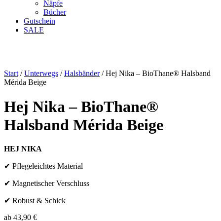
Näpfe
Bücher
Gutschein
SALE
Start
/
Unterwegs
/
Halsbänder
/ Hej Nika – BioThane® Halsband
Mérida Beige
Hej Nika – BioThane®
Halsband Mérida Beige
HEJ NIKA
✔ Pflegeleichtes Material
✔ Magnetischer Verschluss
✔ Robust & Schick
ab
43,90
€