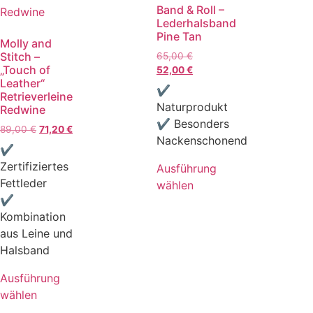
Band & Roll –
Lederhalsband
Pine Tan
Molly and
Stitch –
65,00
€
„Touch of
52,00
€
Leather“
✔
Retrieverleine
Naturprodukt
Redwine
✔ Besonders
89,00
€
71,20
€
Nackenschonend
✔
Zertifiziertes
Ausführung
Fettleder
wählen
✔
Kombination
aus Leine und
Halsband
Ausführung
wählen