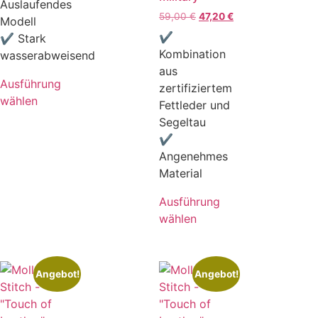
Auslaufendes
59,00
€
47,20
€
Modell
✔
✔ Stark
Kombination
wasserabweisend
aus
Ausführung
zertifiziertem
wählen
Fettleder und
Segeltau
✔
Angenehmes
Material
Ausführung
wählen
Angebot!
Angebot!