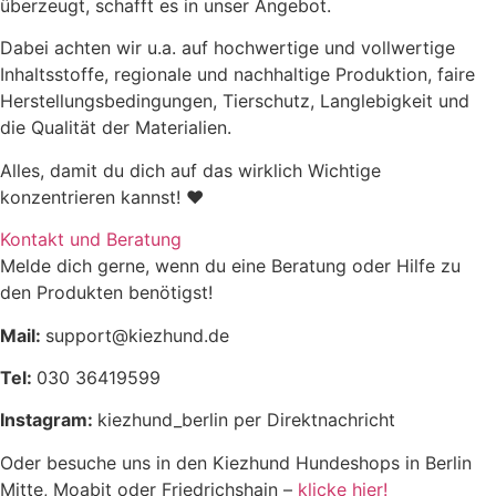
überzeugt, schafft es in unser Angebot.
Dabei achten wir u.a. auf hochwertige und vollwertige
Inhaltsstoffe, regionale und nachhaltige Produktion, faire
Herstellungsbedingungen, Tierschutz, Langlebigkeit und
Rohprotein
89,7%
die Qualität der Materialien.
Alles, damit du dich auf das wirklich Wichtige
Rohfett
2%
konzentrieren kannst! ♥
Rohasche
1%
Kontakt und Beratung
Melde dich gerne, wenn du eine Beratung oder Hilfe zu
Rohfaser
0,3%
den Produkten benötigst!
Mail:
support@kiezhund.de
Tel:
030 36419599
Instagram:
kiezhund_berlin per Direktnachricht
Oder besuche uns in den Kiezhund Hundeshops in Berlin
Mitte, Moabit oder Friedrichshain –
klicke hier!