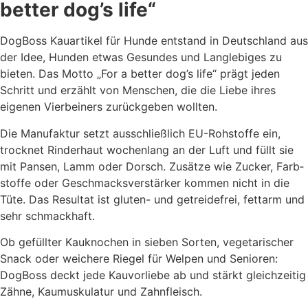
better dog’s life“
DogBoss Kauartikel für Hunde ent­stand in Deutschland aus
der Idee, Hunden ­etwas Gesundes und Langle­biges zu
bieten. Das Motto „For a better dog’s life“ prägt jeden
Schritt und erzählt von Menschen, die die Liebe ihres
eigenen Vier­beiners zurückgeben wollten.
Die Manufaktur setzt ausschließlich EU-Rohstoffe ein,
trocknet Rinderhaut wochen­lang an der Luft und füllt sie
mit Pansen, Lamm oder Dorsch. Zusätze wie Zucker, Farb­
stoffe oder Geschmacks­verstärker kommen nicht in die
Tüte. Das Resultat ist gluten- und getreidefrei, fettarm und
sehr schmack­haft.
Ob gefüllter Kau­knochen in sieben Sorten, vegetarischer
Snack oder weichere Riegel für Welpen und Senioren:
DogBoss deckt jede Kau­vorliebe ab und stärkt gleich­zeitig
Zähne, Kaumuskulatur und Zahn­fleisch.