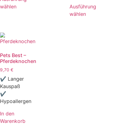
wählen
Ausführung
wählen
Pets Best –
Pferdeknochen
9,70
€
✔ Langer
Kauspaß
✔
Hypoallergen
In den
Warenkorb