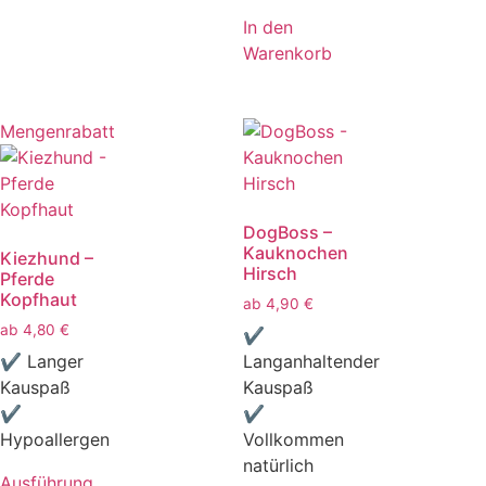
In den
Warenkorb
Mengenrabatt
DogBoss –
Kauknochen
Kiezhund –
Hirsch
Pferde
Kopfhaut
ab
4,90
€
ab
4,80
€
✔
✔ Langer
Langanhaltender
Kauspaß
Kauspaß
✔
✔
Hypoallergen
Vollkommen
natürlich
Ausführung