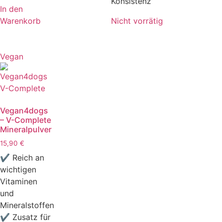
Konsistenz
In den
Warenkorb
Nicht vorrätig
Vegan
Vegan4dogs
– V-Complete
Mineralpulver
15,90
€
✔ Reich an
wichtigen
Vitaminen
und
Mineralstoffen
✔ Zusatz für