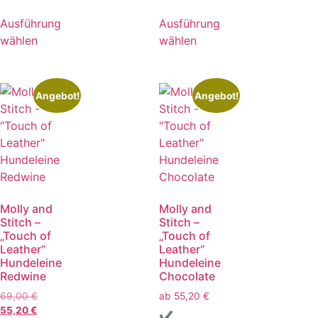
Ausführung
Ausführung
wählen
wählen
Angebot!
Angebot!
Molly and
Molly and
Stitch –
Stitch –
„Touch of
„Touch of
Leather“
Leather“
Hundeleine
Hundeleine
Redwine
Chocolate
69,00
€
ab
55,20
€
55,20
€
✔