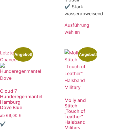
✔ Stark
wasserabweisend
Ausführung
wählen
Letzte
Angebot!
Angebot!
Chance
Cloud 7 –
Hunderegenmantel
Molly and
Hamburg
Stitch –
Dove Blue
„Touch of
ab
69,00
€
Leather“
Halsband
✔
Military