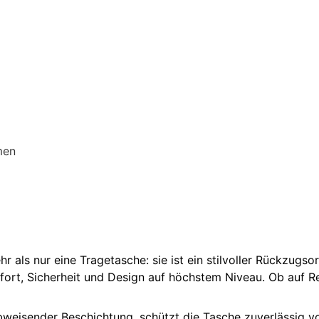
men
ls nur eine Tragetasche: sie ist ein stilvoller Rückzugsort
mfort, Sicherheit und Design auf höchstem Niveau. Ob auf R
bweisender Beschichtung, schützt die Tasche zuverlässig v