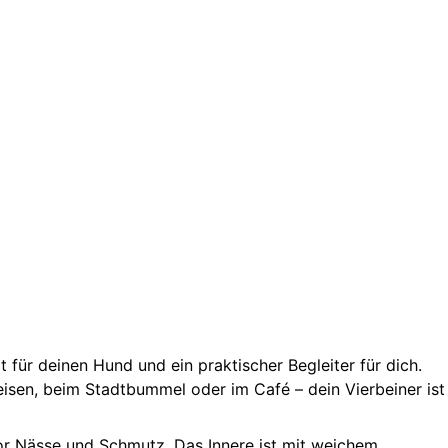
 für deinen Hund und ein praktischer Begleiter für dich.
eisen, beim Stadtbummel oder im Café – dein Vierbeiner ist
or Nässe und Schmutz. Das Innere ist mit weichem